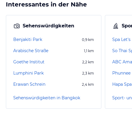
Interessantes in der Nähe
Sehenswürdigkeiten
Spor
Benjakiti Park
Spa Let's
0,9
km
Arabische Straße
So Thai 
1,1
km
Goethe Institut
ABC Amaz
2,2
km
Lumphini Park
Phunnee
2,3
km
Erawan Schrein
Hapa Spa
2,4
km
Sehenswürdigkeiten in Bangkok