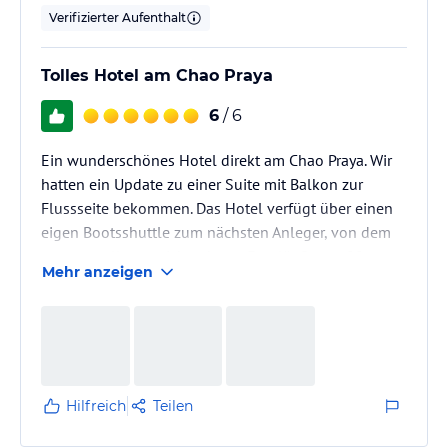
Verifizierter Aufenthalt
Tolles Hotel am Chao Praya
6
/ 6
Ein wunderschönes Hotel direkt am Chao Praya. Wir
hatten ein Update zu einer Suite mit Balkon zur
Flussseite bekommen. Das Hotel verfügt über einen
eigen Bootsshuttle zum nächsten Anleger, von dem
man aus alles erreichen kann. Fussläufig, ca. 20
Mehr anzeigen
Minuten, ist das Asiatique. Dort kann man gut essen,
shoppen und auch eine Bootsfahrt auf dem Chao
Praya machen. Das ist sehr zu empfehlen.
Hilfreich
Teilen