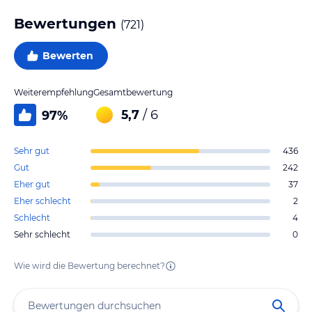
Bewertungen
(
721
)
Bewerten
Weiterempfehlung
Gesamtbewertung
5,7
/ 6
97
%
Sehr gut
436
Gut
242
Eher gut
37
Eher schlecht
2
Schlecht
4
Sehr schlecht
0
Wie wird die Bewertung berechnet?