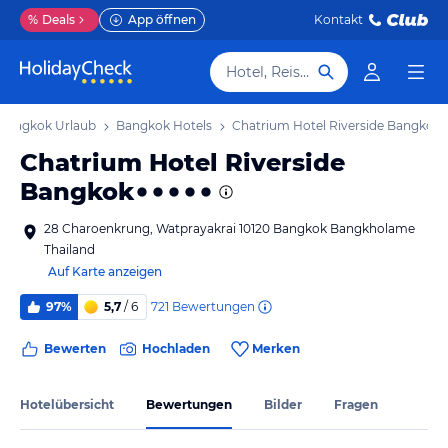
%
Deals
App öffnen
Kontakt
Hotel, Reiseziel
Bangkok Urlaub
Bangkok Hotels
Chatrium Hotel Riverside Bangkok
Chatrium Hotel Riverside
Bangkok
28 Charoenkrung, Watprayakrai 10120 Bangkok Bangkholame
Thailand
Auf Karte anzeigen
721
Bewertungen
97%
5,7
/ 6
Bewerten
Hochladen
Merken
Hotelübersicht
Bewertungen
Bilder
Fragen