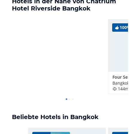
Hotels in der Nähe von Chatrium
Hotel Riverside Bangkok
100%
Bangkok, T
144m
Beliebte Hotels in Bangkok