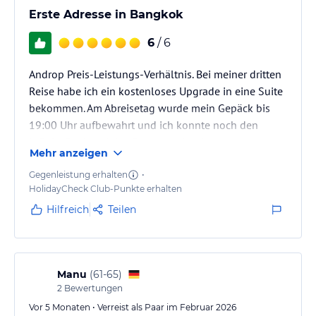
Erste Adresse in Bangkok
6
/ 6
Androp Preis-Leistungs-Verhältnis. Bei meiner dritten
Reise habe ich ein kostenloses Upgrade in eine Suite
bekommen. Am Abreisetag wurde mein Gepäck bis
19:00 Uhr aufbewahrt und ich konnte noch den
Infinity Pool und das Gym zum duschen nutzen.
Mehr anzeigen
Perfekter Service!
Gegenleistung erhalten
•
HolidayCheck Club-Punkte erhalten
Hilfreich
Teilen
Manu
(
61-65
)
2
Bewertungen
Vor 5 Monaten • Verreist als Paar im Februar 2026