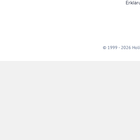
Erklär
© 1999 - 2026 Holi