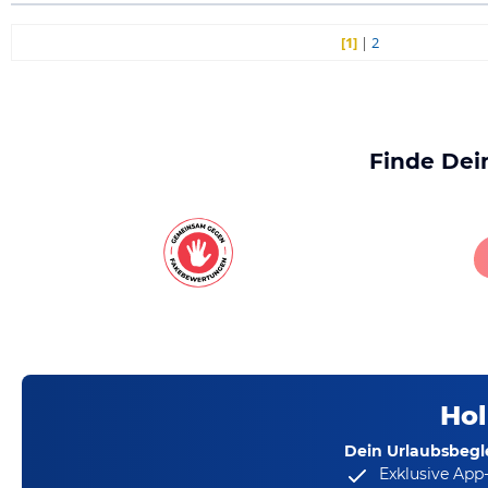
[1]
|
2
Finde Dei
Hol
Dein Urlaubsbegle
Exklusive App