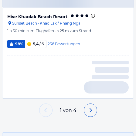
Hive Khaolak Beach Resort
Sunset Beach
·
Khao Lak / Phang Nga
1 h 30 min
zum Flughafen
·
< 25 m
zum Strand
236
Bewertungen
98%
5,4
/ 6
1
von
4