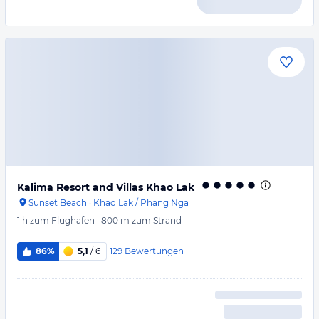
Kalima Resort and Villas Khao Lak
Sunset Beach
·
Khao Lak / Phang Nga
1 h
zum Flughafen
·
800 m
zum Strand
129
Bewertungen
86%
5,1
/ 6