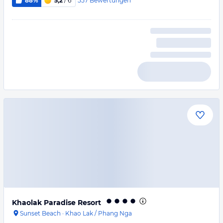
557
Bewertungen
88%
5,2
/ 6
Khaolak Paradise Resort
Sunset Beach
·
Khao Lak / Phang Nga