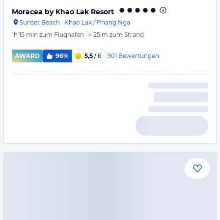
Moracea by Khao Lak Resort
Sunset Beach
·
Khao Lak / Phang Nga
1h 15 min
zum Flughafen
·
< 25 m
zum Strand
901
Bewertungen
AWARD
96%
5,5
/ 6