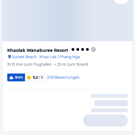
Khaolak Wanaburee Resort
Sunset Beach
·
Khao Lak / Phang Nga
1h 15 min
zum Flughafen
·
< 25 m
zum Strand
209
Bewertungen
84%
5,2
/ 6