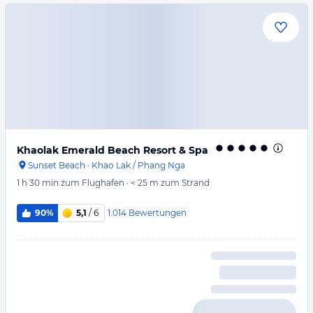
Khaolak Emerald Beach Resort & Spa
Sunset Beach
·
Khao Lak / Phang Nga
1 h 30 min
zum Flughafen
·
< 25 m
zum Strand
1.014
Bewertungen
90%
5,1
/ 6