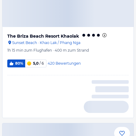
The Briza Beach Resort Khaolak
Sunset Beach
·
Khao Lak / Phang Nga
1h 15 min
zum Flughafen
·
400 m
zum Strand
420
Bewertungen
80%
5,0
/ 6