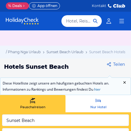
%
Deals
App öffnen
Kontakt
Hotel, Reiseziel
Lak / Phang Nga Urlaub
Sunset Beach Urlaub
Sunset Beach Hotels
Teilen
Hotels Sunset Beach
Diese Hotelliste zeigt unsere am häufigsten gebuchten Hotels an.
Informationen zu Rankings und Bewertungen findest Du
hier
Pauschalreisen
Nur Hotel
Sunset Beach