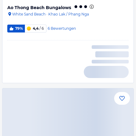
Ao Thong Beach Bungalows
White Sand Beach
·
Khao Lak / Phang Nga
6
Bewertungen
79%
4,4
/ 6