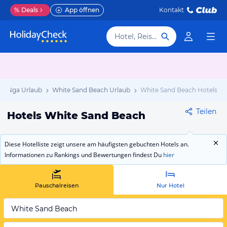
%
Deals
App öffnen
Kontakt
Hotel, Reiseziel
ng Nga Urlaub
White Sand Beach Urlaub
White Sand Beach Hotels
Teilen
Hotels White Sand Beach
Diese Hotelliste zeigt unsere am häufigsten gebuchten Hotels an.
Informationen zu Rankings und Bewertungen findest Du
hier
Pauschalreisen
Nur Hotel
White Sand Beach