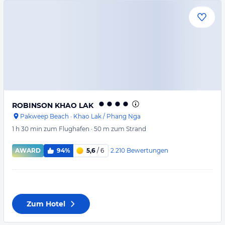
ROBINSON KHAO LAK
Pakweep Beach
·
Khao Lak / Phang Nga
1 h 30 min
zum Flughafen
·
50 m
zum Strand
2.210
Bewertungen
AWARD
94%
5,6
/ 6
Zum Hotel