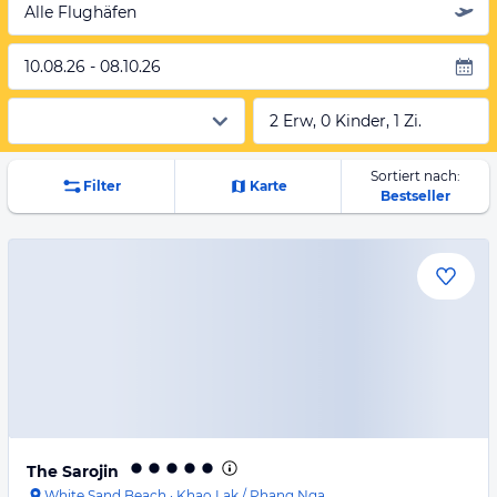
Alle Flughäfen
10.08.26 - 08.10.26
2 Erw, 0 Kinder, 1 Zi.
Sortiert nach:
Filter
Karte
Bestseller
The Sarojin
White Sand Beach
·
Khao Lak / Phang Nga