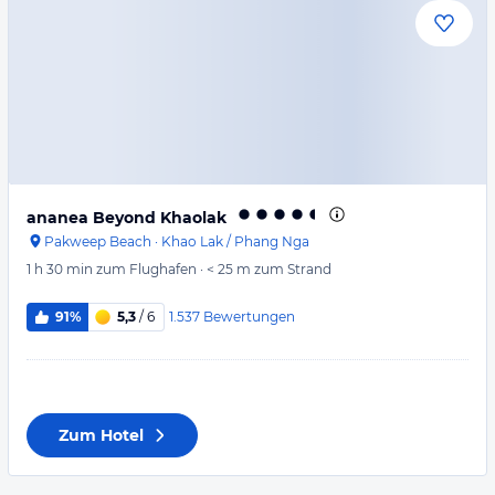
ananea Beyond Khaolak
Pakweep Beach
·
Khao Lak / Phang Nga
1 h 30 min
zum Flughafen
·
< 25 m
zum Strand
1.537
Bewertungen
91%
5,3
/ 6
Zum Hotel