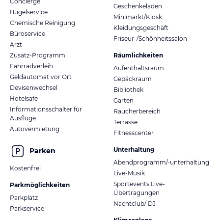
Concierge
-HOT IRON®, ab 16 Jahren
Geschenkeladen
Bügelservice
-Functional Training (Functional Workout), ab 14 Jahren
Minimarkt/Kiosk
Chemische Reinigung
-TRX®, ab 14 Jahren
Kleidungsgeschäft
Büroservice
Friseur-/Schönheitssalon
Arzt
BODY&MIND
-Pilates, ab 14 Jahren
Zusatz-Programm
Räumlichkeiten
-Yoga, ab 14 Jahren
Fahrradverleih
Aufenthaltsraum
-Stretch&Relax, ab 14 Jahren
Geldautomat vor Ort
Gepäckraum
Devisenwechsel
Bibliothek
PERSONALTRAINING
Hotelsafe
Garten
Trainiere mit unseren ROBINSON Personal Trainern an einem der
Informationsschalter für
Raucherbereich
schönsten Plätzen dieser Welt! Du wirst kompetent und
Ausflüge
Terrasse
individuell von deinem ausgebildeten Personal Trainer betreut.
Autovermietung
Fitnesscenter
Sein Know How bietet dir Trainingsinhalte u. a. Ausdauertraining,
Figuroptimierung, Beweglichkeitstraining, Muskelaufbau,
Unterhaltung
Parken
sportspezifisches Training, Yoga oder Pilates und natürlich viel
Abendprogramm/-unterhaltung
Kostenfrei
Spaß. Maßgeschneidertes Fitnessprogramm, individuell vom
Live-Musik
PersonalTrainer für dich konzipiert (gegen Gebühr, buchbar vor
Sportevents Live-
Parkmöglichkeiten
Ort)
Übertragungen
Parkplatz
Nachtclub/ DJ
Parkservice
WellFit®-SPA ANWENDUNGEN