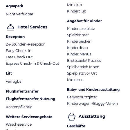
virtuellen Trainingsprogrammen, u. a. Functional Training, Faszien
Miniclub
Aquapark
Training etc.
Kinderclub
Nicht verfügbar
-GroupFitness-Raum
Angebot für Kinder
-Body&Mind-Raum am Strand mit Blick aufs Meer
Hotel Services
-Indoor-Cycling-Raum
Kinderspielplatz
-großzügiger PersonalTraining-Raum im Villenbereich
Spielzimmer
Rezeption
Kinderbecken
24-Stunden-Rezeption
WellFit®-Spa (ab 16 Jahren)
Kinderdisco
Early Check-In
-Finnische Sauna (textilfrei, gemischt)
Kinder Menüs
Late Check Out
-Sanarium (textilfrei, gemischt)
Brettspiele/ Puzzles
Express Check-In & Check-Out
-Textilsauna (gemischt)
Spielbereich Innen
-Textilfreier und textiler In- und Outdoor-Ruhebereich
Lift
Spielplatz vor Ort
-Beautyräume
Minidisco
Verfügbar
-Massageräume für für Einzel- und Paarbehandlungen mit
Wellnessbad, Dampfbad und Außenterrasse als Ruhebereich
Baby- und Kinderausstattung
Flughafentransfer
Babyschutzgitter
Flughafentransfer Nutzung
GROUPFITNESS
Kinderwagen-/Buggy-Verleih
Kostenpflichtig
-Kräftigung (z. B. Body Styling), ab 14 Jahren
-Ausdauer (z. B. Dance), ab 14 Jahren
Ausstattung
Weitere Serviceangebote
-Aqua Fit, ab 14 Jahren
Wäscheservice
-Indoor Cycling, ab 16 Jahren
Geschäfte