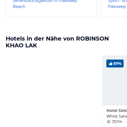
Sehenswürdigkeiten in Pakweep
Sport- un
Beach
Pakweep
Hotels in der Nähe von ROBINSON
KHAO LAK
89%
White San
707m