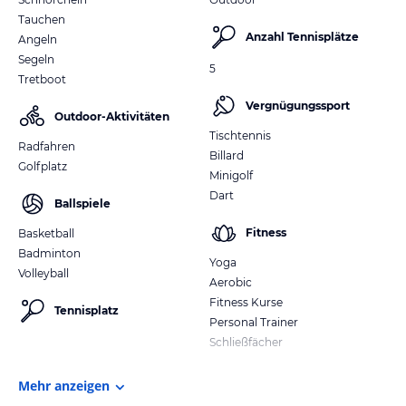
Hast du Fragen oder Wünsche? Schreib eine E-Mail:
Tauchen
khaolak@robinson.com
Anzahl Tennisplätze
Weitere Infos unter www.robinson.com
Angeln
Segeln
5
Tretboot
Hinweis:
Allgemeine und unverbindliche
Hoteliers-/Veranstalter-/Kataloginformationen. Alle Angaben
Vergnügungssport
ohne Gewähr und ohne Prüfung durch HolidayCheck. Bitte
Outdoor-Aktivitäten
lies vor der Buchung die verbindlichen
Angebotsdetails
des
Tischtennis
Radfahren
jeweiligen Veranstalters.
Billard
Golfplatz
Minigolf
Dart
Ballspiele
Fitness
Basketball
Badminton
Yoga
Volleyball
Aerobic
Fitness Kurse
Tennisplatz
Personal Trainer
Schließfächer
Mehr anzeigen