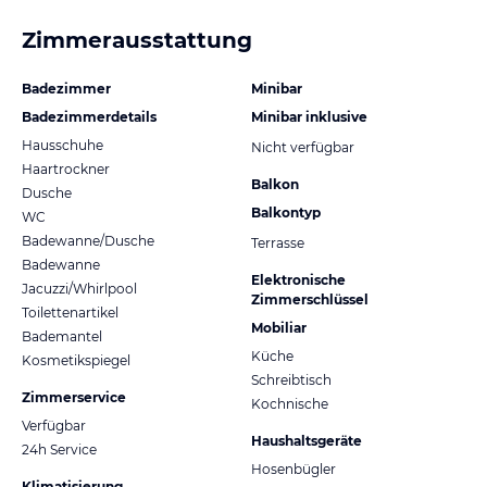
Zimmerausstattung
Badezimmer
Minibar
Badezimmerdetails
Minibar inklusive
Hausschuhe
Nicht verfügbar
Haartrockner
Balkon
Dusche
Balkontyp
WC
Badewanne/Dusche
Terrasse
Badewanne
Elektronische
Jacuzzi/Whirlpool
Zimmerschlüssel
Toilettenartikel
Mobiliar
Bademantel
Küche
Kosmetikspiegel
Schreibtisch
Zimmerservice
Kochnische
Verfügbar
Haushaltsgeräte
24h Service
Hosenbügler
Klimatisierung