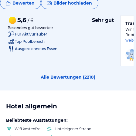
Bewerten
Bilder hochladen
5,6
Sehr gut
/ 6
Trau
Besonders gut bewertet:
Wir h
Für Aktivurlauber
Robin
weite
Top Poolbereich
Ausgezeichnetes Essen
Alle Bewertungen (
2210
)
Hotel allgemein
Beliebteste Ausstattungen:
Wifi kostenfrei
Hoteleigener Strand