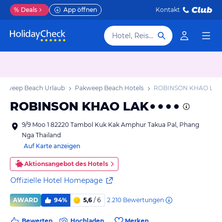
%
Deals
App öffnen
Kontakt
Hotel, Reiseziel
akweep Beach Urlaub
Pakweep Beach Hotels
ROBINSON KHAO LAK
ROBINSON KHAO LAK
9/9 Moo 1 82220 Tambol Kuk Kak Amphur Takua Pal, Phang
Nga Thailand
Auf Karte anzeigen
Aktionsangebot des Hotels
Offizielle Hotel Homepage
2.210
Bewertungen
AWARD
94%
5,6
/ 6
Bewerten
Hochladen
Merken