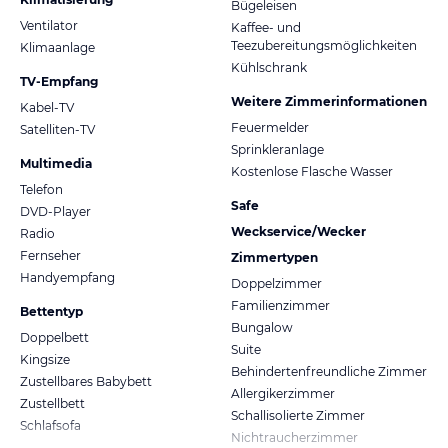
Bügeleisen
Ventilator
Kaffee- und
Teezubereitungsmöglichkeiten
Klimaanlage
Kühlschrank
TV-Empfang
Weitere Zimmerinformationen
Kabel-TV
Feuermelder
Satelliten-TV
Sprinkleranlage
Multimedia
Kostenlose Flasche Wasser
Telefon
Safe
DVD-Player
Weckservice/Wecker
Radio
Fernseher
Zimmertypen
Handyempfang
Doppelzimmer
Familienzimmer
Bettentyp
Bungalow
Doppelbett
Suite
Kingsize
Behindertenfreundliche Zimmer
Zustellbares Babybett
Allergikerzimmer
Zustellbett
Schallisolierte Zimmer
Schlafsofa
Nichtraucherzimmer