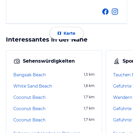
Karte
Interessantes in der Nähe
Sehenswürdigkeiten
Spor
Bangsak Beach
1,5
km
Tauchen 
White Sand Beach
1,6
km
Coconut Beach
1,7
km
Wandern 
Coconut Beach
1,7
km
Coconut Beach
1,7
km