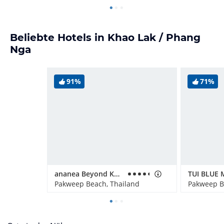
Beliebte Hotels in Khao Lak / Phang
Nga
91%
71%
ananea Beyond Khaolak
Pakweep Beach, Thailand
Pakweep B