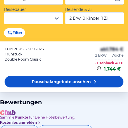
Reisedauer
Reisende & Zi.
2 Erw, 0 Kinder, 1 Zi.
Filter
ab
1.784 €
18.09.2026 - 25.09.2026
Frühstück
2 ERW • 1 Woche
Double Room Classic
- Cashback
40 €
1.744 €
Pauschalangebote
ansehen
Bewertungen
Sammle
Punkte
für Deine Hotelbewertung.
Kostenlos anmelden