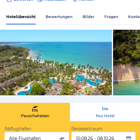
Hotelübersicht
Bewertungen
Bilder
Fragen
Konta
vom Hotelie
Pauschalreisen
Nur Hotel
Abflughafen
Reisezeitraum
Alle Flughäfen
10.08.26 - 08.10.26