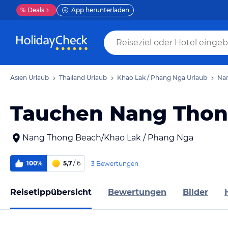
%
Deals
App herunterladen
Asien Urlaub
Thailand Urlaub
Khao Lak / Phang Nga Urlaub
Nan
Tauchen Nang Thon
Nang Thong Beach/Khao Lak / Phang Nga
100%
5,7
/ 6
3 Bewertungen
Reisetippübersicht
Bewertungen
Bilder