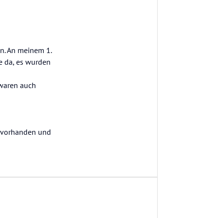
en. An meinem 1.
e da, es wurden
 waren auch
ch vorhanden und