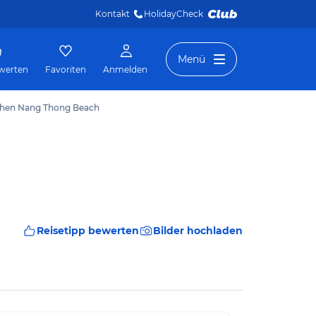
Kontakt
HolidayCheck 
Menü
werten
Favoriten
Anmelden
chen Nang Thong Beach
Reisetipp bewerten
Bilder hochladen