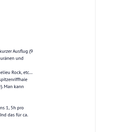
kurzer Ausflug (9
muränen und
lieu Rock, etc...
pitzenriffhaie
r). Man kann
ns 1, 5h pro
d das für ca.