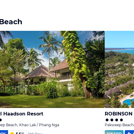
 Beach
l Haadson Resort
ROBINSON
ep Beach, Khao Lak / Phang Nga
Pakweep Beach,
00
%
5,5
/
6
AWARD