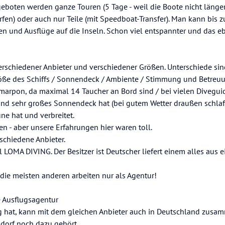
boten werden ganze Touren (5 Tage - weil die Boote nicht länge
fen) oder auch nur Teile (mit Speedboat-Transfer). Man kann bis 
 und Ausflüge auf die Inseln. Schon viel entspannter und das ebe
erschiedener Anbieter und verschiedener Größen. Unterschiede sin
röße des Schiffs / Sonnendeck / Ambiente / Stimmung und Betreuun
marpon, da maximal 14 Taucher an Bord sind / bei vielen Diveguid
nd sehr großes Sonnendeck hat (bei gutem Wetter draußen schlafe
ne hat und verbreitet.
ven - aber unsere Erfahrungen hier waren toll.
chiedene Anbieter.
LOMA DIVING. Der Besitzer ist Deutscher liefert einem alles aus e
 die meisten anderen arbeiten nur als Agentur!
e Ausflugsagentur
g hat, kann mit dem gleichen Anbieter auch in Deutschland zusa
dorf noch dazu gehört.