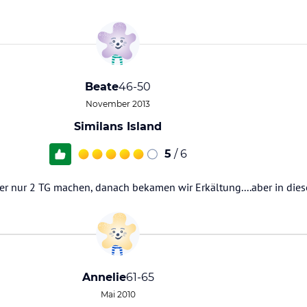
Beate
46-50
November 2013
Similans Island
5
/ 6
ider nur 2 TG machen, danach bekamen wir Erkältung....aber in dies
Annelie
61-65
Mai 2010