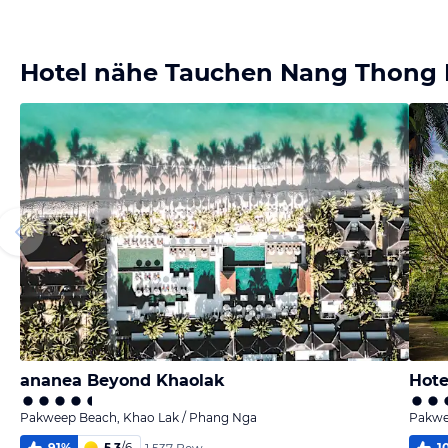
Bild melden
von Annelie
Hotel nähe Tauchen Nang Thong
ananea Beyond Khaolak
Hote
Pakweep Beach, Khao Lak / Phang Nga
Pakwe
91
%
5,3
/
6
1