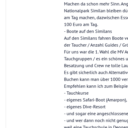
Machen da schon mehr Sinn. Ange
Nationalpark Similan bleiben dür
am Tag machen, dazwischen Essen
100 Euro am Tag.
- Boote auf den Similans
Auf den Similans fahren Boote v
der Taucher / Anzahl Guides / G
Für uns war die 1. Wahl die MV A
Tauchgruppen / es ein schönes u
Besatzung und Crew ne tolle Lau
Es gibt sicherlich auch Alternati
Buchen kann man über 1000 vers
Empfehlen kann ich zum Beispiel 
- Tauchkurse
- eigenes Safari-Boot (Amarpon),
- eigenes Dive-Resort
- und sogar eine angeschlossen
- und wer dann noch nicht genu
weil eine Tauchschule in Deggen