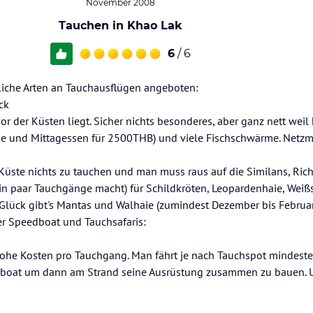
November 2008
Tauchen in Khao Lak
6
/ 6
liche Arten an Tauchausflügen angeboten:
ck
r der Küsten liegt. Sicher nichts besonderes, aber ganz nett weil 
nge und Mittagessen für 2500THB) und viele Fischschwärme. Netz
 Küste nichts zu tauchen und man muss raus auf die Similans, Riche
in paar Tauchgänge macht) für Schildkröten, Leopardenhaie, Weißs
) Glück gibt's Mantas und Walhaie (zumindest Dezember bis Februa
r Speedboat und Tauchsafaris:
hohe Kosten pro Tauchgang. Man fährt je nach Tauchspot mindeste
boat um dann am Strand seine Ausrüstung zusammen zu bauen. Un