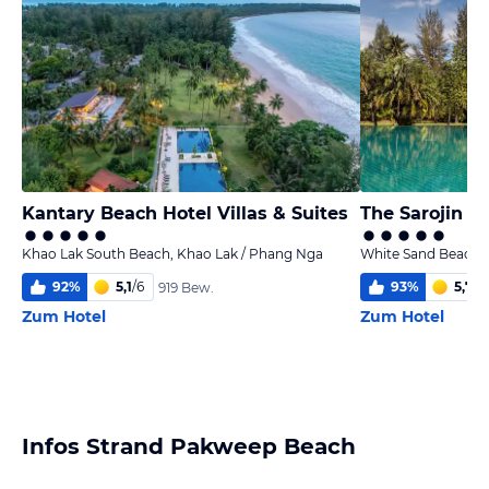
Kantary Beach Hotel Villas & Suites
The Sarojin
Khao Lak South Beach, Khao Lak / Phang Nga
White Sand Beach,
92
%
5,1
/
6
93
%
5,7
/
6
919 Bew.
Zum Hotel
Zum Hotel
Infos Strand Pakweep Beach