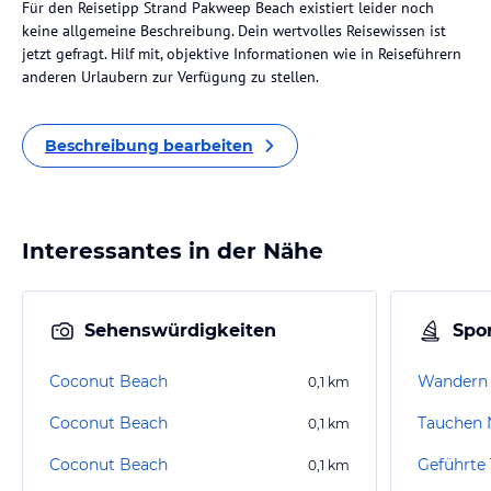
Für den Reisetipp Strand Pakweep Beach existiert leider noch
keine allgemeine Beschreibung. Dein wertvolles Reisewissen ist
jetzt gefragt. Hilf mit, objektive Informationen wie in Reiseführern
anderen Urlaubern zur Verfügung zu stellen.
Beschreibung bearbeiten
Interessantes in der Nähe
Sehenswürdigkeiten
Spor
Coconut Beach
Wandern 
0,1
km
Coconut Beach
Tauchen 
0,1
km
Coconut Beach
0,1
km