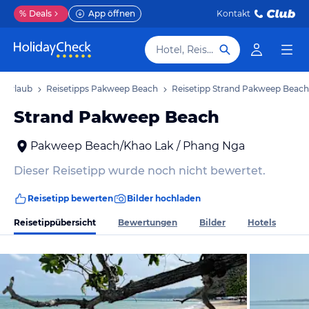
%
Deals
App öffnen
Kontakt
Hotel, Reiseziel
 Urlaub
Reisetipps Pakweep Beach
Reisetipp Strand Pakweep Beach
Strand Pakweep Beach
Pakweep Beach/Khao Lak / Phang Nga
Dieser Reisetipp wurde noch nicht bewertet.
Reisetipp bewerten
Bilder hochladen
Reisetippübersicht
Bewertungen
Bilder
Hotels