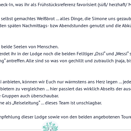
k-In, was ihr als Frühstücksreferenz favorisiert (süß/ herzhaft/ Mü
 selbst gemachtes Weißbrot ... alles Dinge, die Simone uns gezaube
 den späten Nachmittags- bzw Abendstunden genutzt und die Ab
 beide Seelen von Menschen.
t ihr in der Lodge noch die beiden Felltiger „Ossi“ und „Wessi“ 
“ antreffen. Alle sind so was von gechillt und zutraulich (naja, bis
anbieten, können wir Euch nur wärmstens ans Herz legen ... jede 
ietern zu vergleichen ... hier passiert das wirklich Abseits der a
e Gruppen auch überschaubar.
 als „Reiseleitung“ ... dieses Team ist unschlagbar.
empfehlung dieser Lodge sowie von den beiden angebotenen Tour