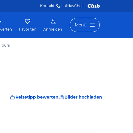
Kontakt
HolidayCheck 
Menü
werten
Favoriten
Anmelden
 Tours
Reisetipp bewerten
Bilder hochladen