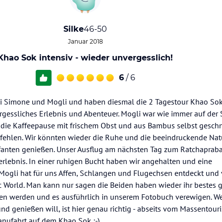
Silke
46-50
Januar 2018
Khao Sok intensiv - wieder unvergesslich!
6
/ 6
ei Simone und Mogli und haben diesmal die 2 Tagestour Khao Sok
rgessliches Erlebnis und Abenteuer. Mogli war wie immer auf der
h die Kaffeepause mit frischem Obst und aus Bambus selbst geschn
 fehlen. Wir könnten wieder die Ruhe und die beeindruckende Na
fanten genießen. Unser Ausflug am nächsten Tag zum Ratchaprab
rlebnis. In einer ruhigen Bucht haben wir angehalten und eine
gli hat für uns Affen, Schlangen und Flugechsen entdeckt und 
ic World. Man kann nur sagen die Beiden haben wieder ihr bestes 
ssen werden und es ausführlich in unserem Fotobuch verewigen. We
nd genießen will, ist hier genau richtig - abseits vom Massentou
anufahrt auf dem Khao Sok ;-).