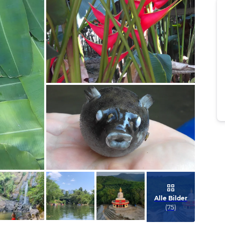
Bild melden
von Beate & Frank
Bild melden
von Beate & Frank
Alle Bilder
(
75
)