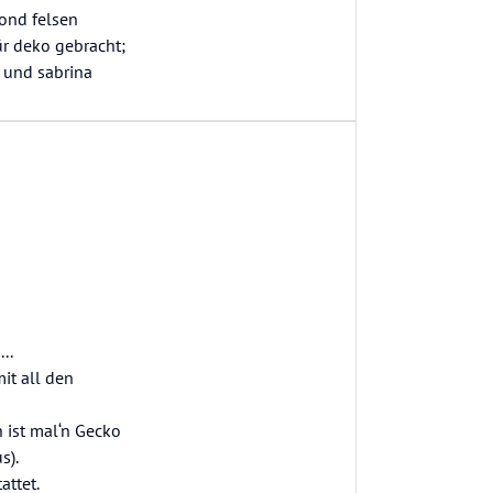
ond felsen
r deko gebracht;
a und sabrina
..
it all den
 ist mal‘n Gecko
s).
attet.