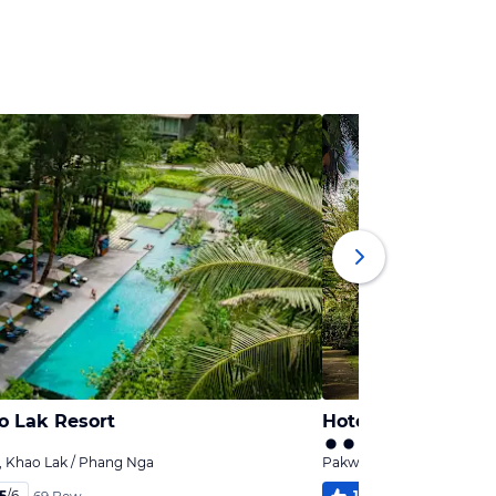
o Lak Resort
Hotel Haadson Res
, Khao Lak / Phang Nga
Pakweep Beach, Khao Lak
,5
/
6
100
%
5,5
/
6