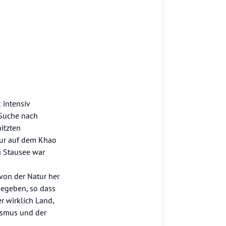
 intensiv
 Suche nach
itzten
tur auf dem Khao
a Stausee war
von der Natur her
gegeben, so dass
r wirklich Land,
rismus und der