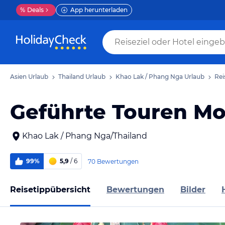
%
Deals
App herunterladen
Asien Urlaub
Thailand Urlaub
Khao Lak / Phang Nga Urlaub
Rei
Geführte Touren Mog
Khao Lak / Phang Nga/Thailand
99%
5,9
/ 6
70 Bewertungen
Reisetippübersicht
Bewertungen
Bilder