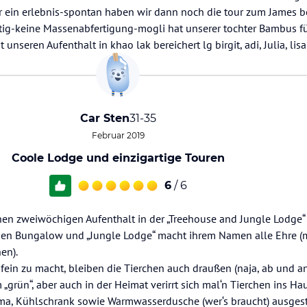
r ein erlebnis-spontan haben wir dann noch die tour zum James b
ig-keine Massenabfertigung-mogli hat unserer tochter Bambus fü
nseren Aufenthalt in khao lak bereichert lg birgit, adi, Julia, lis
Car Sten
31-35
Februar 2019
Coole Lodge und einzigartige Touren
6
/ 6
inen zweiwöchigen Aufenthalt in der „Treehouse and Jungle Lodge“ .
nen Bungalow und „Jungle Lodge“ macht ihrem Namen alle Ehre (m
en).
ein zu macht, bleiben die Tierchen auch draußen (naja, ab und an
„grün“, aber auch in der Heimat verirrt sich mal‘n Tierchen ins Hau
lima, Kühlschrank sowie Warmwasserdusche (wer‘s braucht) ausgest