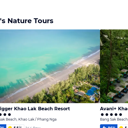
Bild
Bild
Bild
melden
melden
melden
von Car Sten
von Car Sten
von Car Sten
's Nature Tours
igger Khao Lak Beach Resort
Avani+ Kha
Sak Beach, Khao Lak / Phang Nga
Bang Sak Beach
0
%
5,5
/
6
96
%
5