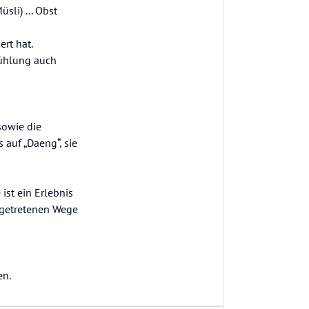
sli) ... Obst
rt hat.
kühlung auch
sowie die
 auf „Daeng“, sie
ist ein Erlebnis
usgetretenen Wege
en.