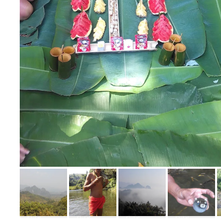
Bild melden
von Beate & Frank
Bild
Bild
Bild
Bild