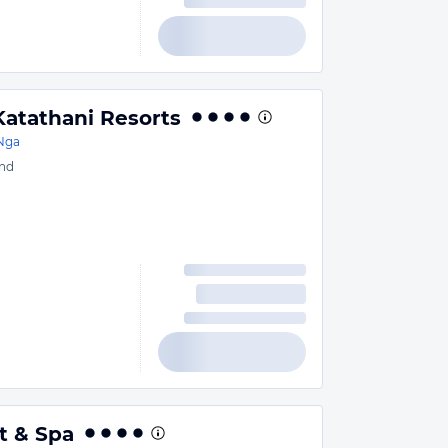
Katathani Resorts
Nga
nd
t & Spa