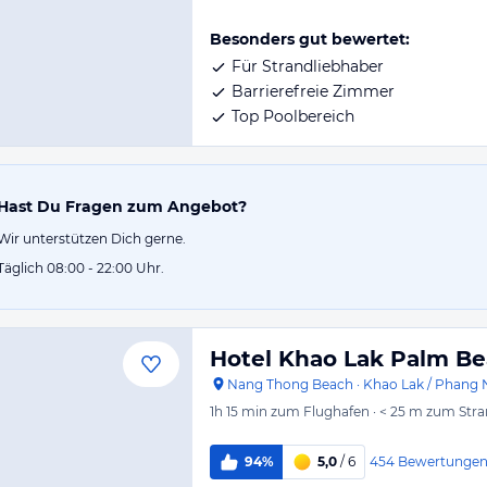
Besonders gut bewertet:
Für Strandliebhaber
Barrierefreie Zimmer
Top Poolbereich
Hast Du Fragen zum Angebot?
Wir unterstützen Dich gerne.
Täglich 08:00 - 22:00 Uhr.
Hotel Khao Lak Palm Be
Nang Thong Beach
·
Khao Lak / Phang 
1h 15 min
zum Flughafen
·
< 25 m
zum Stra
454
Bewertunge
94%
5,0
/ 6