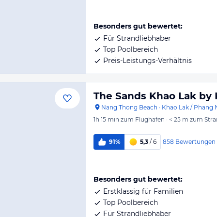
Besonders gut bewertet:
Für Strandliebhaber
Top Poolbereich
Preis-Leistungs-Verhältnis
The Sands Khao Lak by 
Nang Thong Beach
·
Khao Lak / Phang 
1h 15 min
zum Flughafen
·
< 25 m
zum Stra
858
Bewertungen
91%
5,3
/ 6
Besonders gut bewertet:
Erstklassig für Familien
Top Poolbereich
Für Strandliebhaber