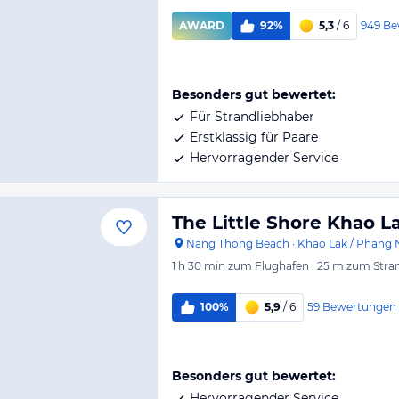
949
Be
AWARD
92%
5,3
/ 6
Besonders gut bewertet:
Für Strandliebhaber
Erstklassig für Paare
Hervorragender Service
The Little Shore Khao L
Nang Thong Beach
·
Khao Lak / Phang 
1 h 30 min
zum Flughafen
·
25 m
zum Stra
59
Bewertungen
100%
5,9
/ 6
Besonders gut bewertet:
Hervorragender Service