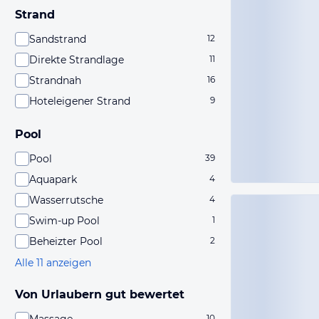
Strand
Sandstrand
12
Direkte Strandlage
11
Strandnah
16
Hoteleigener Strand
9
Pool
Pool
39
Aquapark
4
Wasserrutsche
4
Swim-up Pool
1
Beheizter Pool
2
Alle 11 anzeigen
Von Urlaubern gut bewertet
10