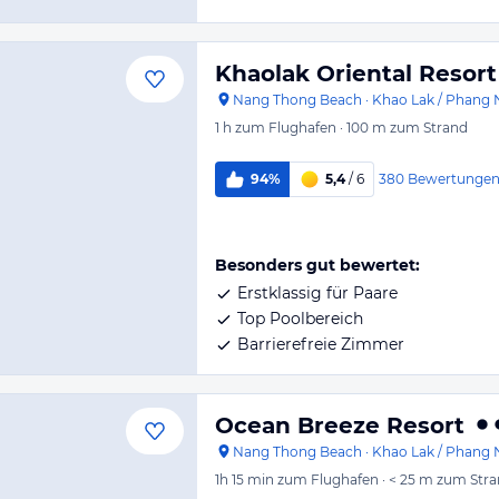
Khaolak Oriental Resort
Nang Thong Beach
·
Khao Lak / Phang 
1 h
zum Flughafen
·
100 m
zum Strand
380
Bewertunge
94%
5,4
/ 6
Besonders gut bewertet:
Erstklassig für Paare
Top Poolbereich
Barrierefreie Zimmer
Ocean Breeze Resort
Nang Thong Beach
·
Khao Lak / Phang 
1h 15 min
zum Flughafen
·
< 25 m
zum Stra