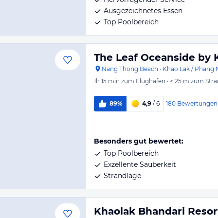
Ausgezeichnetes Essen
Top Poolbereich
The Leaf Oceanside by 
Nang Thong Beach
·
Khao Lak / Phang 
1h 15 min
zum Flughafen
·
< 25 m
zum Stra
180
Bewertungen
89%
4,9
/ 6
Besonders gut bewertet:
Top Poolbereich
Exzellente Sauberkeit
Strandlage
Khaolak Bhandari Resor