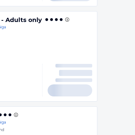
 - Adults only
Nga
n
Nga
nd