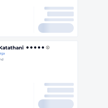
Katathani
Nga
nd