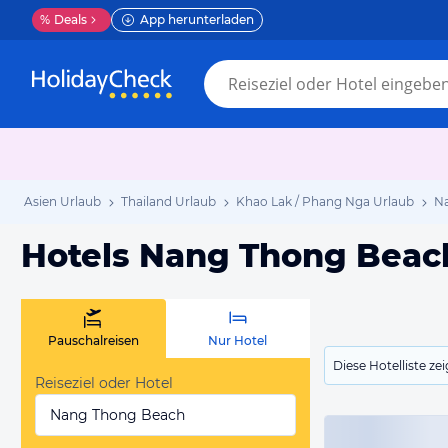
%
Deals
App herunterladen
Asien Urlaub
Thailand Urlaub
Khao Lak / Phang Nga Urlaub
Na
Hotels Nang Thong Beac
Pauschalreisen
Nur Hotel
Diese Hotelliste z
Reiseziel oder Hotel
Nang Thong Beach