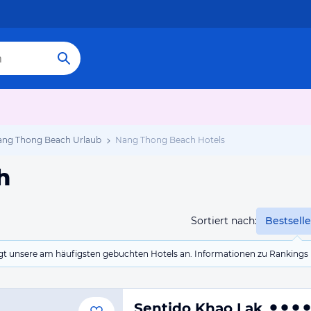
ng Thong Beach Urlaub
Nang Thong Beach Hotels
h
Sortiert nach:
Bestselle
eigt unsere am häufigsten gebuchten Hotels an. Informationen zu Rankin
Sentido Khao Lak