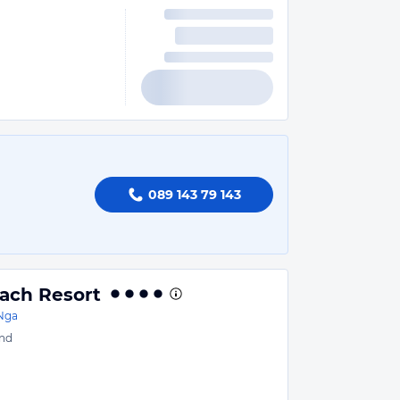
089 143 79 143
ach Resort
Nga
nd
n