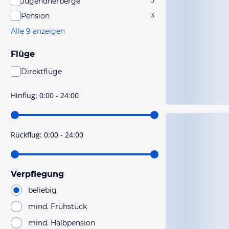
Jugendherberge
5
Pension
3
Alle 9 anzeigen
Flüge
Direktflüge
Du findest mit dieser Einstellung Flüge, die mit sehr
hoher Wahrscheinlichkeit Direktflüge sind. Bitte
Hinflug
:
0:00 - 24:00
prüfe vor der Buchung noch einmal die Flugdetails.
Rückflug
:
0:00 - 24:00
Verpflegung
beliebig
mind. Frühstück
mind. Halbpension