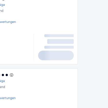
Nga
nd
wertungen
Nga
and
wertungen