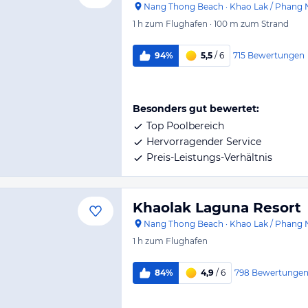
Nang Thong Beach
·
Khao Lak / Phang 
1 h
zum Flughafen
·
100 m
zum Strand
715
Bewertungen
94%
5,5
/ 6
Besonders gut bewertet:
Top Poolbereich
Hervorragender Service
Preis-Leistungs-Verhältnis
Khaolak Laguna Resort
Nang Thong Beach
·
Khao Lak / Phang 
1 h
zum Flughafen
798
Bewertunge
84%
4,9
/ 6