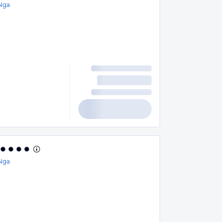
Nga
Nga
n