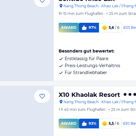
Nang Thong Beach
·
Khao Lak / Phang 
1h 15 min
zum Flughafen
·
< 25 m
zum Stra
833
Be
AWARD
97%
5,6
/ 6
Besonders gut bewertet:
Erstklassig für Paare
Preis-Leistungs-Verhältnis
Für Strandliebhaber
X10 Khaolak Resort
Nang Thong Beach
·
Khao Lak / Phang 
1 h 45 min
zum Flughafen
·
< 25 m
zum Str
630
Be
AWARD
93%
5,5
/ 6