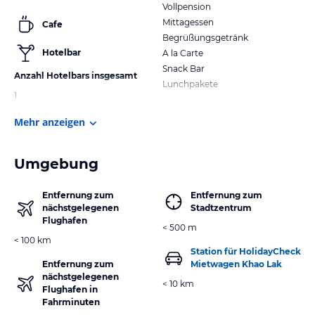
Vollpension
Mittagessen
Cafe
Begrüßungsgetränk
Hotelbar
A la Carte
Snack Bar
Anzahl Hotelbars insgesamt
Lunchpakete
1
Mehr anzeigen
Umgebung
Entfernung zum
Entfernung zum
nächstgelegenen
Stadtzentrum
Flughafen
< 500 m
< 100 km
Station für HolidayCheck
Entfernung zum
Mietwagen Khao Lak
nächstgelegenen
< 10 km
Flughafen in
Fahrminuten