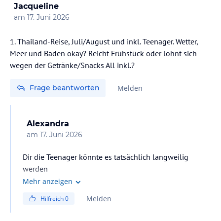
Jacqueline
am
17. Juni 2026
1. Thailand-Reise, Juli/August und inkl. Teenager. Wetter,
Meer und Baden okay? Reicht Frühstück oder lohnt sich
wegen der Getränke/Snacks All inkl.?
Frage beantworten
Melden
Alexandra
am
17. Juni 2026
Dir die Teenager könnte es tatsächlich langweilig
werden
Kleine Anlage, kleiner Pool, keine Animation und
Mehr anzeigen
abends ab 21.30 gehen alle schlafen. Wir hatten nur
Melden
Hilfreich
0
Frühstück und haben mittags Obst/Früchte von
draußen gegessen. A enda waren wir dann in der Stadt