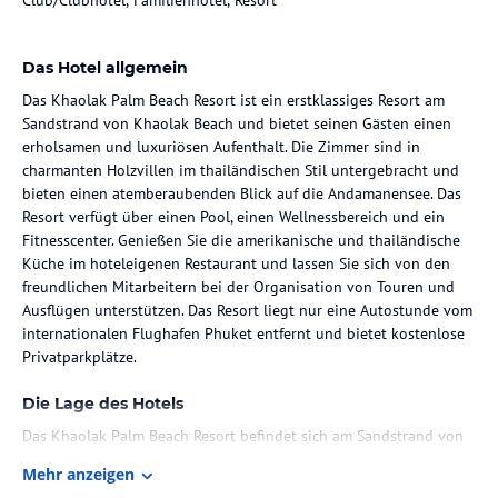
Das Hotel allgemein
Das Khaolak Palm Beach Resort ist ein erstklassiges Resort am
Sandstrand von Khaolak Beach und bietet seinen Gästen einen
erholsamen und luxuriösen Aufenthalt. Die Zimmer sind in
charmanten Holzvillen im thailändischen Stil untergebracht und
bieten einen atemberaubenden Blick auf die Andamanensee. Das
Resort verfügt über einen Pool, einen Wellnessbereich und ein
Fitnesscenter. Genießen Sie die amerikanische und thailändische
Küche im hoteleigenen Restaurant und lassen Sie sich von den
freundlichen Mitarbeitern bei der Organisation von Touren und
Ausflügen unterstützen. Das Resort liegt nur eine Autostunde vom
internationalen Flughafen Phuket entfernt und bietet kostenlose
Privatparkplätze.
Die Lage des Hotels
Das Khaolak Palm Beach Resort befindet sich am Sandstrand von
Khaolak Beach, nur eine 5-minütige Fahrt von der Stadt entfernt.
Mehr anzeigen
Es bietet eine erstklassige Lage mit Blick auf den weißen