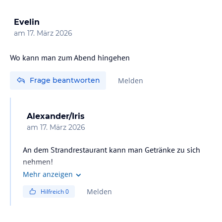
essen. Muss man halt schauen da Teenager Sabine sind
und öfter mal Hunger haben. Zum Wetterim Kuli/August
Evelin
kann ich nix sagen
am
17. März 2026
Wo kann man zum Abend hingehen
Frage beantworten
Melden
Alexander/Iris
am
17. März 2026
An dem Strandrestaurant kann man Getränke zu sich
nehmen!
Am Strand entlang gibt es Restaurants/Bar ,das gleiche
Mehr anzeigen
auch an der Straße Richtung Stadt/Dorf(ca.500m+) hier
Melden
Hilfreich
0
gibt es gute Restaurants, Bars, SkyBars,Nachtcafes.