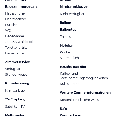
Badezimmerdetails
Minibar inklusive
Hausschuhe
Nicht verfügbar
Haartrockner
Balkon
Dusche
Balkontyp
WC
Badewanne
Terrasse
Jacuzzi/Whirlpool
Mobiliar
Toilettenartikel
Küche
Bademantel
Schreibtisch
Zimmerservice
Haushaltsgeräte
Verfügbar
Kaffee- und
Stundenweise
Teezubereitungsmöglichkeiten
Klimatisierung
Kühlschrank
Klimaanlage
Weitere Zimmerinformationen
TV-Empfang
Kostenlose Flasche Wasser
Satelliten-TV
Safe
Multimedia
Zimmertypen