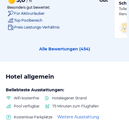
Gut
/ 6
Schö
Besonders gut bewertet:
Tolle
Für Aktivurlauber
Renov
Top Poolbereich
Preis-Leistungs-Verhältnis
Alle Bewertungen (
454
)
Hotel allgemein
Beliebteste Ausstattungen:
Wifi kostenfrei
Hoteleigener Strand
Pool verfügbar
75 Minuten zum Flughafen
Weitere Ausstattung
Kostenlose Parkplätze