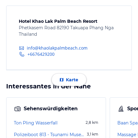
Hotel Khao Lak Palm Beach Resort
Phetkasem Road 82190 Takuapa Phang Nga
Thailand
info@khaolakpalmbeach.com
+6676429200
Karte
Interessantes in der Nähe
Sehenswürdigkeiten
Spor
Ton Pling Wasserfall
2,8
km
Baan Spa
Polizeiboot 813 - Tsunami Museum
3,1
km
Massage