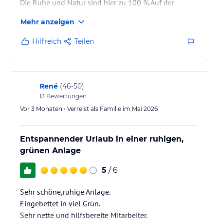
Die Ruhe und Natur sind hier zu 100 %.Auf der
dschungelartigen Anlage leben viele Tiere wie freche
Mehr anzeigen
Vögel,Warane und Eichhörnchen.
Ich kann es auf jedenfalls weiterempfehlen
Hilfreich
Teilen
René
(
46-50
)
13
Bewertungen
Vor 3 Monaten • Verreist als Familie im Mai 2026
Entspannender Urlaub in einer ruhigen,
grünen Anlage
5
/ 6
Sehr schöne,ruhige Anlage.
Eingebettet in viel Grün.
Sehr nette und hilfsbereite Mitarbeiter.