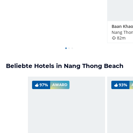
Nang Thon
82m
Beliebte Hotels in Nang Thong Beach
97%
93%
AWARD