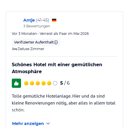
Das Resort bietet zahlreiche Möglichkeiten zur Entspannung und
Erholung. Trainieren Sie im Fitnesscenter oder nehmen Sie ein
erfrischendes Bad im Pool. Nutzen Sie auch die kostenlosen
Computer mit Internetzugang in der Hotelbibliothek. Das Resort
Antje
(
41-45
)
verfügt zudem über einen Tourenschalter, der Ihnen bei der
3
Bewertungen
Organisation von Ausflügen behilflich ist. Kostenlose
Vor 3 Monaten • Verreist als Paar im Mai 2026
Privatparkplätze stehen ebenfalls zur Verfügung.
Verifizierter Aufenthalt
Deluxe Zimmer
Hinweis:
Verfasst von HolidayCheck mit Hilfe von KI. Alle
Angaben ohne Gewähr. Bitte lies vor der Buchung die
verbindlichen
Angebotsdetails
des jeweiligen Veranstalters.
Schönes Hotel mit einer gemütlichen
Atmosphäre
5
/ 6
Tolle gemütliche Hotelanlage. Hier und da sind
kleine Renovierungen nötig, aber alles in allem total
schön.
Mehr anzeigen