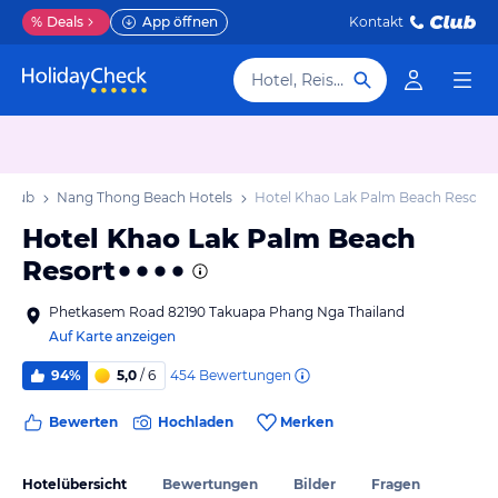
%
Deals
App öffnen
Kontakt
Hotel, Reiseziel
rlaub
Nang Thong Beach Hotels
Hotel Khao Lak Palm Beach Resort
Hotel Khao Lak Palm Beach
Resort
Phetkasem Road 82190 Takuapa Phang Nga Thailand
Auf Karte anzeigen
454
Bewertungen
94%
5,0
/ 6
Bewerten
Hochladen
Merken
Hotelübersicht
Bewertungen
Bilder
Fragen