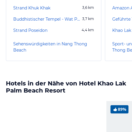
Strand Khuk Khak
3,6
km
Amazon A
Buddhistischer Tempel - Wat Phanat Nikhom
3,7
km
Strand Poseidon
4,4
km
Khao Lak
Sehenswürdigkeiten in Nang Thong
Sport- un
Beach
Thong B
Hotels in der Nähe von Hotel Khao Lak
Palm Beach Resort
89%