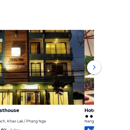
sthouse
Hotel Khao Lak Pa
ch, Khao Lak / Phang Nga
Nang Thong Beach, Khao 
,0
/
6
94
%
5,1
/
6