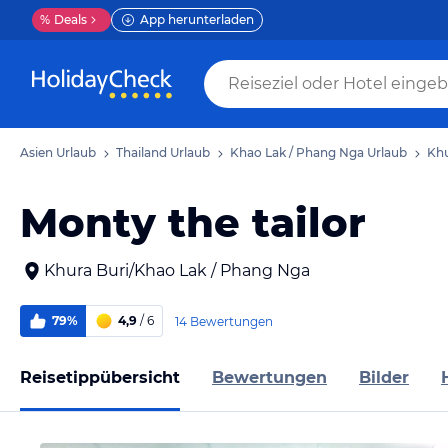
%
Deals
App herunterladen
Asien Urlaub
Thailand Urlaub
Khao Lak / Phang Nga Urlaub
Khu
Monty the tailor
Khura Buri/Khao Lak / Phang Nga
79%
4,9
/ 6
14 Bewertungen
Reisetippübersicht
Bewertungen
Bilder