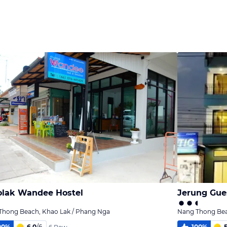
Bild
Bild
Bild
melden
melden
melden
von micheal
von Tony
von Tony
lak Wandee Hostel
Jerung Gue
Thong Beach, Khao Lak / Phang Nga
Nang Thong Bea
00
%
6,0
/
6
100
%
5