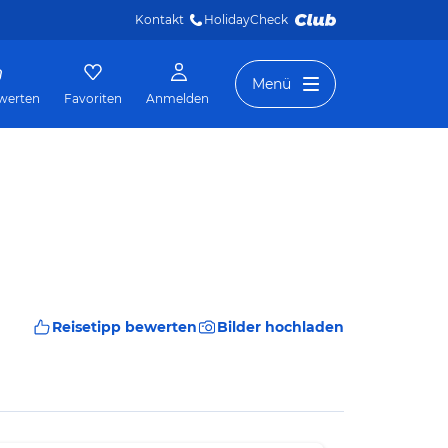
Kontakt
HolidayCheck 
Menü
werten
Favoriten
Anmelden
Reisetipp bewerten
Bilder hochladen