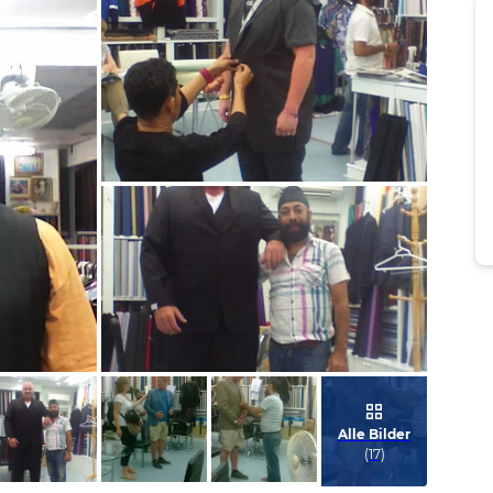
Bild melden
von Tony
Bild melden
von Tony
Alle Bilder
(
17
)