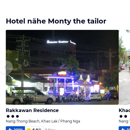
Bild
Bild
Bild
Bild
melden
melden
melden
melden
von Tony
von Tony
von Tony
von micheal
Hotel nähe Monty the tailor
Rakkawan Residence
Khao
Nang Thong Beach, Khao Lak / Phang Nga
Nang 
100
%
6,0
/
6
1