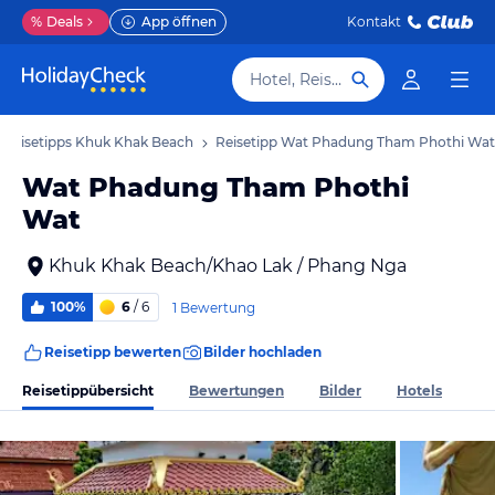
%
Deals
App öffnen
Kontakt
Hotel, Reiseziel
Reisetipps Khuk Khak Beach
Reisetipp Wat Phadung Tham Phothi Wat
Wat Phadung Tham Phothi
Wat
Khuk Khak Beach/Khao Lak / Phang Nga
100%
6
/ 6
1 Bewertung
Reisetipp bewerten
Bilder hochladen
Reisetippübersicht
Bewertungen
Bilder
Hotels