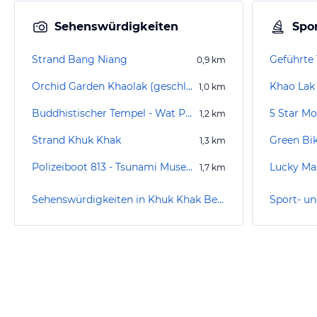
Sehenswürdigkeiten
Spor
Strand Bang Niang
0,9
km
Orchid Garden Khaolak (geschlossen)
Khao Lak 
1,0
km
Buddhistischer Tempel - Wat Phanat Nikhom
1,2
km
Strand Khuk Khak
Green Bi
1,3
km
Polizeiboot 813 - Tsunami Museum
Lucky Ma
1,7
km
Sehenswürdigkeiten in Khuk Khak Beach