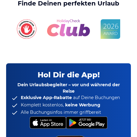
Finde Deinen perfekten Urlaub
Hol Dir die App!
Dein Urlaubsbegleiter – vor und während der
Reise
Exklusive App-Rabatte
auf Deine Buchungen
Komplett kostenlos,
keine Werbung
Alle Buchungsinfos immer griffbereit