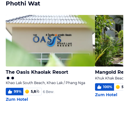
Phothi Wat
The Oasis Khaolak Resort
Mangold Resi
Khuk Khak Beach, 
Khao Lak South Beach, Khao Lak / Phang Nga
100
%
5,5
/
99
%
5,8
/
6
6 Bew.
Zum Hotel
Zum Hotel