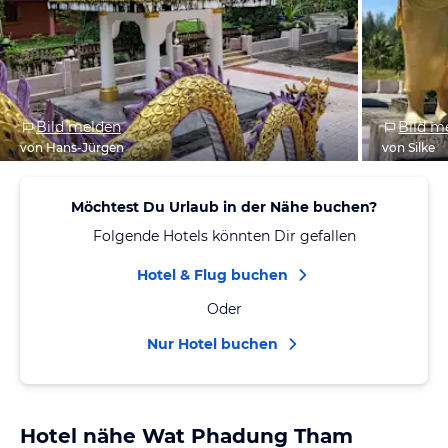
Bild melden
Bild m
von Hans-Jürgen
von Silke
Möchtest Du Urlaub in der Nähe buchen?
Folgende Hotels könnten Dir gefallen
Hotel & Flug buchen
Oder
Nur Hotel buchen
Hotel nähe Wat Phadung Tham