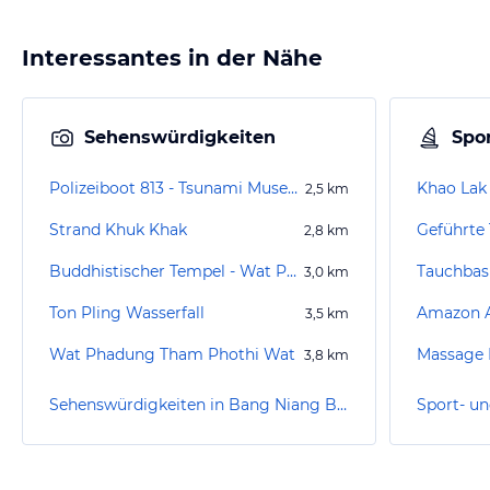
Interessantes in der Nähe
Sehenswürdigkeiten
Spor
Polizeiboot 813 - Tsunami Museum
Khao Lak
2,5
km
Strand Khuk Khak
2,8
km
Buddhistischer Tempel - Wat Phanat Nikhom
3,0
km
Ton Pling Wasserfall
Amazon A
3,5
km
Wat Phadung Tham Phothi Wat
Massage
3,8
km
Sehenswürdigkeiten in Bang Niang Beach