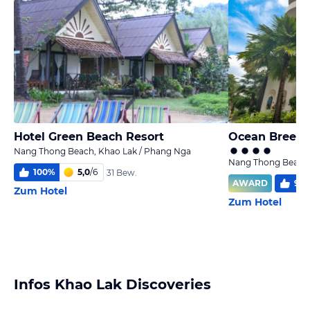
Hotel Green Beach Resort
Ocean Breeze
Nang Thong Beach, Khao Lak / Phang Nga
Nang Thong Beach,
100
%
5,0
/
6
31 Bew.
AWARD
92
Zum Hotel
Zum Hotel
Infos Khao Lak Discoveries