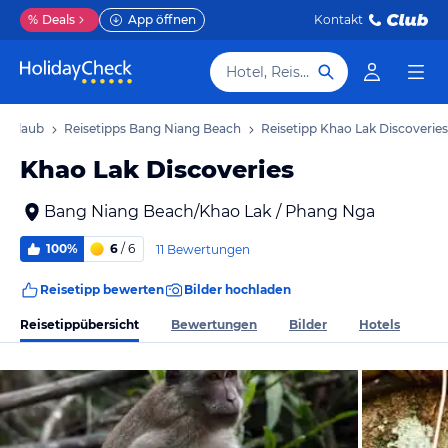
%
Deals
App öffnen
Kontakt
Hotel, Reiseziel
 Urlaub
Reisetipps Bang Niang Beach
Reisetipp Khao Lak Discoveries
Khao Lak Discoveries
Bang Niang Beach/Khao Lak / Phang Nga
100%
6
/ 6
11 Bewertungen
Reisetipp bewerten
Bilder hochladen
Reisetippübersicht
Bewertungen
Bilder
Hotels