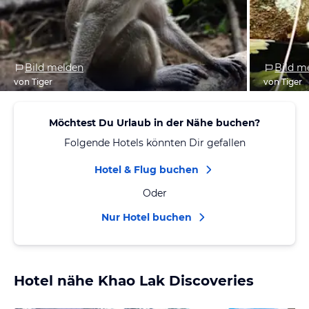
Bild melden
Bild m
von Tiger
von Tiger
Möchtest Du Urlaub in der Nähe buchen?
Folgende Hotels könnten Dir gefallen
Hotel & Flug buchen
Oder
Nur Hotel buchen
Hotel nähe Khao Lak Discoveries