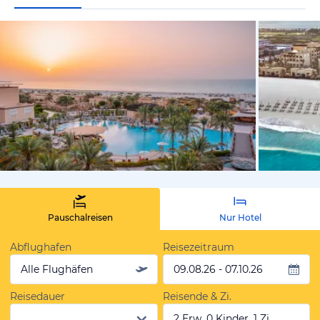
vom Hotelie
Pauschalreisen
Nur Hotel
Abflughafen
Reisezeitraum
Alle Flughäfen
09.08.26 - 07.10.26
Reisedauer
Reisende & Zi.
2 Erw, 0 Kinder, 1 Zi.