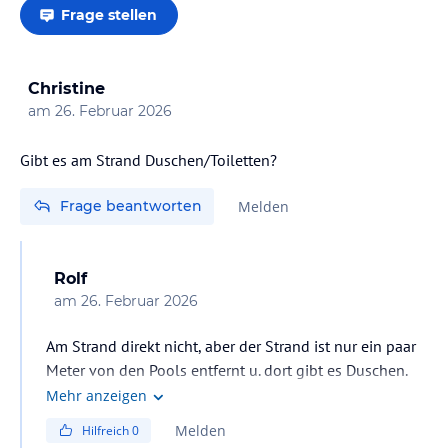
- Einzigartige Hochzeitslocation “The Lawn” im Freien
Frage stellen
- 327 Zimmer und Suiten, 13 Strandvillen mit großem privaten
Tauchbecken
- Nichtraucherzimmer
- Kostenloser Wi-Fi Zugang
Christine
- Express Wäscherei- und Reinigungsservice
am
26. Februar 2026
- Auto- und Limousinenvermietung
- Geldwechselstube
Gibt es am Strand Duschen/Toiletten?
- Mehrsprachiges Personal
- Notarzt
Frage beantworten
Melden
- 24 Stunden Sicherheitsdienst
- Frisör-/Schönheitssalon
- Souvenirladen
- Tesla Stromtankstelle
Rolf
am
26. Februar 2026
Behinderten gerechte Ausstattung
Am Strand direkt nicht, aber der Strand ist nur ein paar
Im Saadiyat Rotana Resort & Villas nehmen wir Ihre Bedürfnisse
Meter von den Pools entfernt u. dort gibt es Duschen.
vorweg und lassen der Sicherheit und dem Komfort eines jeden
Mehr anzeigen
Gastes äußerste Wichtigkeit zukommen. Unser Resort wurde
sorgfältig durchdacht, um leichten Zugang zuzusichern. Zusätzlich
Melden
Hilfreich
0
sind mehrere unserer Teammitglieder darin geschult, sich um die