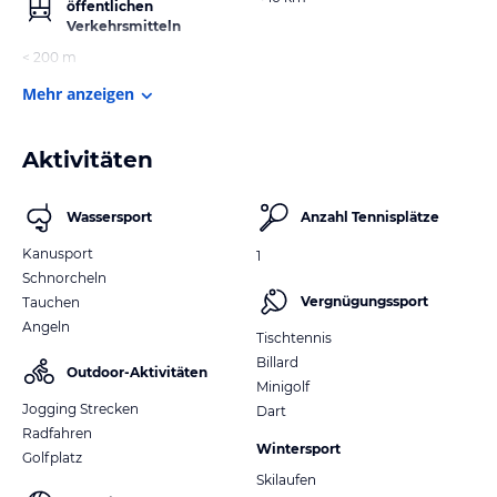
öffentlichen
Verkehrsmitteln
< 200 m
Mehr anzeigen
Aktivitäten
Wassersport
Anzahl Tennisplätze
Kanusport
1
Schnorcheln
Vergnügungssport
Tauchen
Angeln
Tischtennis
Billard
Outdoor-Aktivitäten
Minigolf
Jogging Strecken
Dart
Radfahren
Wintersport
Golfplatz
Skilaufen