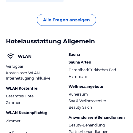
- Niedrige Türspione an den Gästezimmertüren
- Akkustischer Notfallalarm
- Rollstuhlgerechte Dusche mit Klappsitz
Alle Fragen anzeigen
- Toilettenhandgriff
- Niedriges Waschbecken
- Notrufleine in den Toiletten
- Kommunikationssystem mit Freisprecheinrichtung
Hotelausstattung Allgemein
Hinweis:
Allgemeine und unverbindliche
Sauna
WLAN
Hoteliers-/Veranstalter-/Kataloginformationen. Alle Angaben
Sauna Arten
ohne Gewähr und ohne Prüfung durch HolidayCheck. Bitte
Verfügbar
Dampfbad/Türkisches Bad
lies vor der Buchung die verbindlichen
Angebotsdetails
des
Kostenloser WLAN-
jeweiligen Veranstalters.
Hammam
Internetzugang inklusive
Wellnessangebote
WLAN Kostenfrei
Ruheraum
Gesamtes Hotel
Spa & Wellnesscenter
Zimmer
Beauty Salon
WLAN Kostenpflichtig
Anwendungen/Behandlungen
Zimmer
Beauty-Behandlung
Partnerbehandlungen