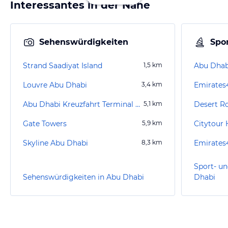
Interessantes in der Nähe
Sehenswürdigkeiten
Spor
Strand Saadiyat Island
1,5
km
Abu Dhab
Louvre Abu Dhabi
3,4
km
Abu Dhabi Kreuzfahrt Terminal (Zayed Port)
5,1
km
Desert R
Gate Towers
5,9
km
Skyline Abu Dhabi
8,3
km
Sport- un
Sehenswürdigkeiten in Abu Dhabi
Dhabi