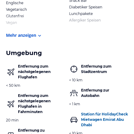
Snack Bar
Englische
Diabetiker Speisen
Vegetarisch
Lunchpakete
Glutenfrei
Allergiker Speisen
Vegan
Mehr anzeigen
Umgebung
Entfernung zum
Entfernung zum
nächstgelegenen
Stadtzentrum
Flughafen
< 10 km
< 50 km
Entfernung zur
Entfernung zum
Autobahn
nächstgelegenen
< 1 km
Flughafen in
Fahrminuten
Station für HolidayCheck
Mietwagen Emirat Abu
20 min
Dhabi
Entfernung zu
< 10 km