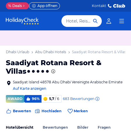
%
Deals
App öffnen
Kontakt
Hotel, Reiseziel
bu Dhabi Urlaub
Abu Dhabi Hotels
Saadiyat Rotana Resort & Villas
Saadiyat Rotana Resort &
Villas
Saadiyat Island 48578 Abu Dhabi Vereinigte Arabische Emirate
Auf Karte anzeigen
683
Bewertungen
AWARD
96%
5,7
/ 6
Bewerten
Hochladen
Merken
Hotelübersicht
Bewertungen
Bilder
Fragen