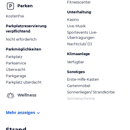
Fitnesscenter
Parken
Unterhaltung
Kostenfrei
Kasino
Parkplatzreservierung
Live-Musik
verpflichtend
Sportevents Live-
Übertragungen
Nicht erforderlich
Nachtclub/ DJ
Parkmöglichkeiten
Klimaanlage
Parkplatz
Verfügbar
Parkservice
Überwacht
Sonstiges
Parkgarage
Erste-Hilfe-Kasten
Parkplatz überdacht
Gartenmöbel
Sonnenliegen/ Strandkörbe
Wellness
Sonnenschirme
Mehr anzeigen
Strand