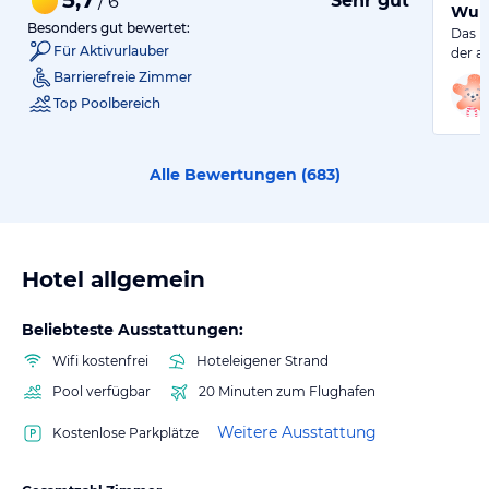
Sehr gut
/ 6
Wund
Besonders gut bewertet:
Das Ho
Für Aktivurlauber
der a
Barrierefreie Zimmer
Top Poolbereich
Alle Bewertungen (
683
)
Hotel allgemein
Beliebteste Ausstattungen:
Wifi kostenfrei
Hoteleigener Strand
Pool verfügbar
20 Minuten zum Flughafen
Weitere Ausstattung
Kostenlose Parkplätze