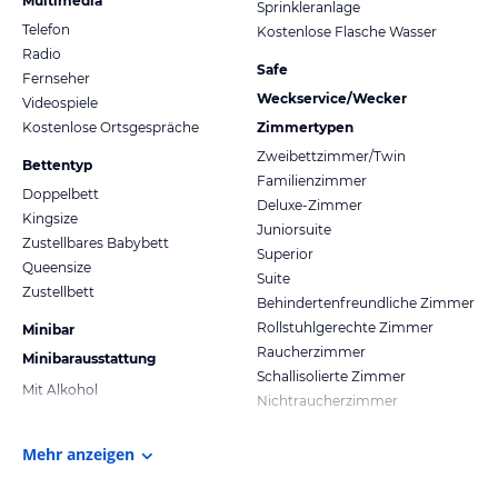
Multimedia
Sprinkleranlage
Telefon
Kostenlose Flasche Wasser
Radio
Safe
Fernseher
Weckservice/Wecker
Videospiele
Kostenlose Ortsgespräche
Zimmertypen
Zweibettzimmer/Twin
Bettentyp
Familienzimmer
Doppelbett
Deluxe-Zimmer
Kingsize
Juniorsuite
Zustellbares Babybett
Superior
Queensize
Suite
Zustellbett
Behindertenfreundliche Zimmer
Rollstuhlgerechte Zimmer
Minibar
Raucherzimmer
Minibarausstattung
Schallisolierte Zimmer
Mit Alkohol
Nichtraucherzimmer
Mehr anzeigen