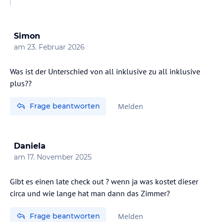
Bedürfnisse unserer Gäste zu kümmern.
Allgemeine Hoteleinrichtungen
Simon
am
23. Februar 2026
- Parkdienst verfügbar
- Leichte Zugänglichkeit vom Hoteleingang bis zu den
Gästezimmern
Was ist der Unterschied von all inklusive zu all inklusive
- Evakuierungs-Rollstühle
plus??
Leicht zugängliche Bereiche
Frage beantworten
Melden
- Club Rotana Lounge
- Poolbereich
- Kids Club
Daniela
- Restaurants
am
17. November 2025
- Veranstaltungsraum und Festsaal
- Frisörsalon, Souvenirladen
Gibt es einen late check out ? wenn ja was kostet dieser
circa und wie lange hat man dann das Zimmer?
Einrichtungen der Zimmer mit leichter Zugänglichkeit
- Rollstuhlgerechte Türen
Frage beantworten
Melden