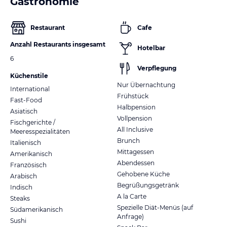
Gastronomie
Restaurant
Cafe
Anzahl Restaurants insgesamt
Hotelbar
6
Verpflegung
Küchenstile
Nur Übernachtung
International
Frühstück
Fast-Food
Halbpension
Asiatisch
Vollpension
Fischgerichte /
All Inclusive
Meeresspezialitäten
Brunch
Italienisch
Mittagessen
Amerikanisch
Abendessen
Französisch
Gehobene Küche
Arabisch
Begrüßungsgetränk
Indisch
A la Carte
Steaks
Spezielle Diät-Menüs (auf
Südamerikanisch
Anfrage)
Sushi