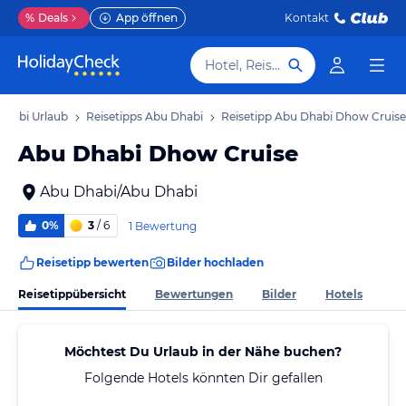
%
Deals
App öffnen
Kontakt
Hotel, Reiseziel
Dhabi Urlaub
Reisetipps Abu Dhabi
Reisetipp Abu Dhabi Dhow Cruise
Abu Dhabi Dhow Cruise
Abu Dhabi/Abu Dhabi
0%
3
/ 6
1 Bewertung
Reisetipp bewerten
Bilder hochladen
Reisetippübersicht
Bewertungen
Bilder
Hotels
Möchtest Du Urlaub in der Nähe buchen?
Folgende Hotels könnten Dir gefallen