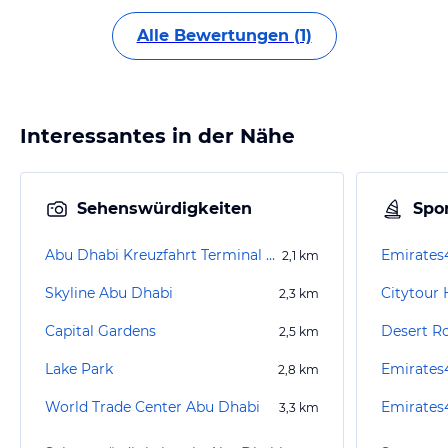
Alle Bewertungen (1)
Interessantes in der Nähe
Sehenswürdigkeiten
Spor
Abu Dhabi Kreuzfahrt Terminal (Zayed Port)
2,1
km
Skyline Abu Dhabi
2,3
km
Capital Gardens
Desert R
2,5
km
Lake Park
2,8
km
World Trade Center Abu Dhabi
3,3
km