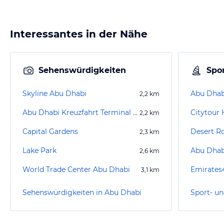
Interessantes in der Nähe
Sehenswürdigkeiten
Spor
Skyline Abu Dhabi
Abu Dhab
2,2
km
Abu Dhabi Kreuzfahrt Terminal (Zayed Port)
2,2
km
Capital Gardens
Desert R
2,3
km
Lake Park
Abu Dhabi
2,6
km
World Trade Center Abu Dhabi
3,1
km
Sehenswürdigkeiten in Abu Dhabi