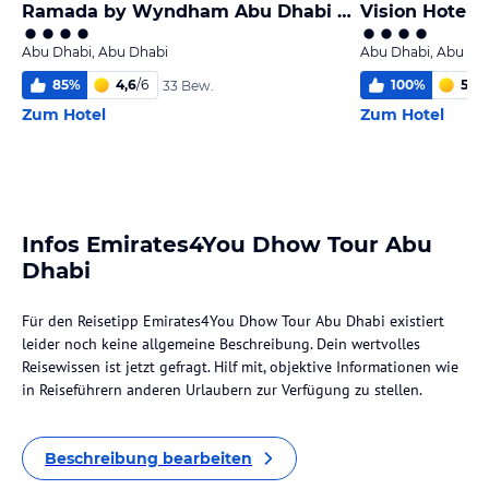
Ramada by Wyndham Abu Dhabi Corniche
Vision Hotel 
Abu Dhabi, Abu Dhabi
Abu Dhabi, Abu Dh
85
%
4,6
/
6
100
%
5,3
/
33 Bew.
Zum Hotel
Zum Hotel
Infos Emirates4You Dhow Tour Abu
Dhabi
Für den Reisetipp Emirates4You Dhow Tour Abu Dhabi existiert
leider noch keine allgemeine Beschreibung. Dein wertvolles
Reisewissen ist jetzt gefragt. Hilf mit, objektive Informationen wie
in Reiseführern anderen Urlaubern zur Verfügung zu stellen.
Beschreibung bearbeiten