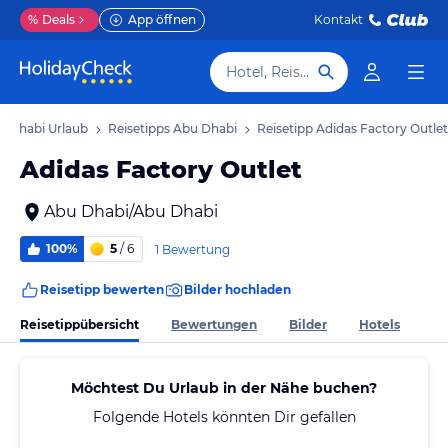
%
Deals
App öffnen
Kontakt
Hotel, Reiseziel
u Dhabi Urlaub
Reisetipps Abu Dhabi
Reisetipp Adidas Factory Outlet
Adidas Factory Outlet
Abu Dhabi/Abu Dhabi
100%
5
/ 6
1 Bewertung
Reisetipp bewerten
Bilder hochladen
Reisetippübersicht
Bewertungen
Bilder
Hotels
Möchtest Du Urlaub in der Nähe buchen?
Folgende Hotels könnten Dir gefallen