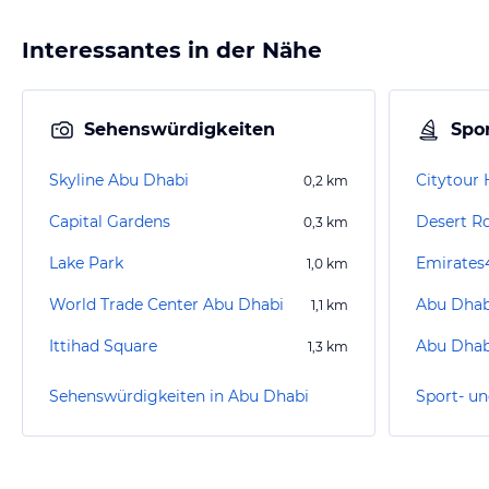
Interessantes in der Nähe
Sehenswürdigkeiten
Spor
Skyline Abu Dhabi
0,2
km
Capital Gardens
Desert R
0,3
km
Lake Park
1,0
km
World Trade Center Abu Dhabi
Abu Dhab
1,1
km
Ittihad Square
Abu Dhabi
1,3
km
Sehenswürdigkeiten in Abu Dhabi