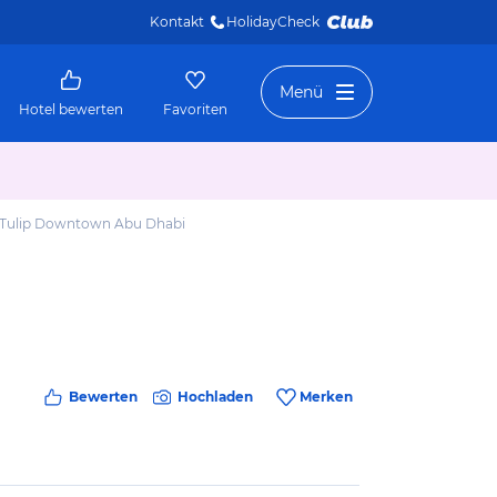
Kontakt
HolidayCheck 
Menü
Hotel bewerten
Favoriten
 Tulip Downtown Abu Dhabi
Bewerten
Hochladen
Merken