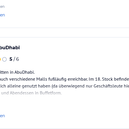
ten
len
AbuDhabi
5
/ 6
itten in AbuDhabi.
uch verschiedene Malls fußläufig erreichbar. Im 18. Stock befindet
ich alleine genutzt haben (da überwiegend nur Geschäftsleute hie
k und Abendessen in Buffetform.
len