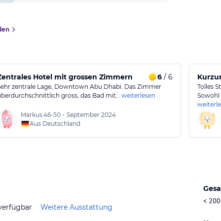
den
Zentrales Hotel mit grossen Zimmern
6
/ 6
Kurzu
Sehr zentrale Lage, Downtown Abu Dhabi. Das Zimmer
Tolles 
überdurchschnittlich gross, das Bad mit…
weiterlesen
Sowohl 
weiterl
Markus
46-50
•
September 2024
Aus Deutschland
Gesa
< 200
verfügbar
Weitere Ausstattung