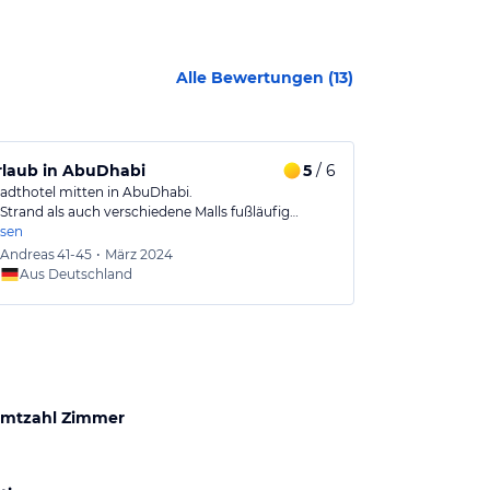
Alle Bewertungen (
13
)
rlaub in AbuDhabi
5
/ 6
Im Stadtze
Stadthotel mitten in AbuDhabi.
Der größte Vort
Strand als auch verschiedene Malls fußläufig…
Strand ist zwar
esen
Andreas
41-45
•
März 2024
Urlaub
Aus Deutschland
mtzahl Zimmer