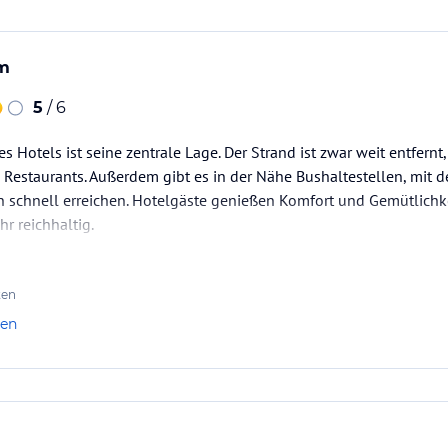
um
5
/ 6
es Hotels ist seine zentrale Lage. Der Strand ist zwar weit entfern
 Restaurants. Außerdem gibt es in der Nähe Bushaltestellen, mit d
schnell erreichen. Hotelgäste genießen Komfort und Gemütlichkei
hr reichhaltig.
ten
len