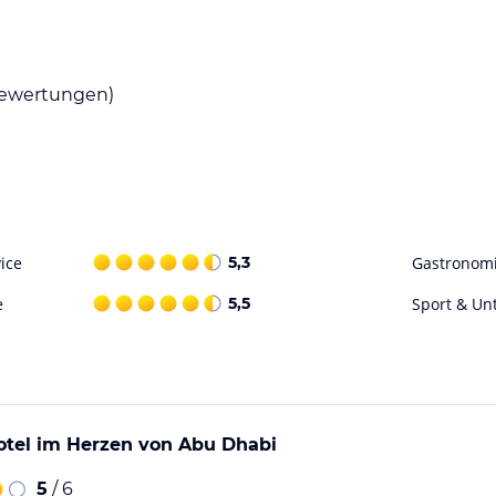
ion wählen. Das Frühstück wird à la carte
 gestaltet sind.
ewertungen)
deal für aktive Erholung und Aquatraining
port- und Freizeitangebots. Der Wellnessbereich
a, ein Dampfbad und Massagen.
ohne Gewähr. Bitte lies vor der Buchung die
ice
5,3
Gastronom
e
5,5
Sport & Un
otel im Herzen von Abu Dhabi
5
/ 6