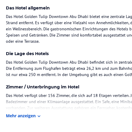
Das Hotel allgemein
Das Hotel Golden Tulip Downtown Abu Dhabi bietet eine zentrale La
Strand entfernt. Es verfügt über eine Vielzahl von Annehmlichkeiten,
ein Wellnessbereich. Die gastronomischen Einrichtungen des Hotels 
Speisen und Getränken. Die Zimmer sind komfortabel ausgestattet un
oder eine Terrasse.
Die Lage des Hotels
Das Hotel Golden Tulip Downtown Abu Dhabi befindet sich in zentrale
Die Entfernung zum Flughafen beträgt etwa 26,2 km und zum Bahnhof
ist nur etwa 250 m entfernt. In der Umgebung gibt es auch einen Golfpl
Zimmer / Unterbringung im Hotel
Das Hotel verfügt über 156 Zimmer, die sich auf 18 Etagen verteilen. 
Badezimmer und einer Klimaanlage ausgestattet. Ein Safe, eine Miniba
vorhanden. Zur weiteren Ausstattung gehören ein Fernseher, kostenfr
Mehr anzeigen
Gastronomie im Hotel
Das Hotel bietet verschiedene gastronomische Einrichtungen, darunter