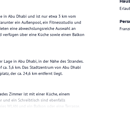
Haus
Erlau
ge in Abu Dhabi und ist nur etwa 3 km vom
Pers
 darunter ein Außenpool, ein Fitnessstudio und
bieten eine abwechslungsreiche Auswahl an
Franz
d verfügen über eine Küche sowie einen Balkon
r Lage in Abu Dhabi, in der Nähe des Strandes.
 ca. 3,6 km. Das Stadtzentrum von Abu Dhabi
atz, der ca. 24,6 km entfernt liegt.
Jedes Zimmer ist mit einer Küche, einem
r und ein Schreibtisch sind ebenfalls
eies WLAN und ein Balkon oder eine Terrasse.
 ein Restaurant, ein Speiseraum, ein Café und