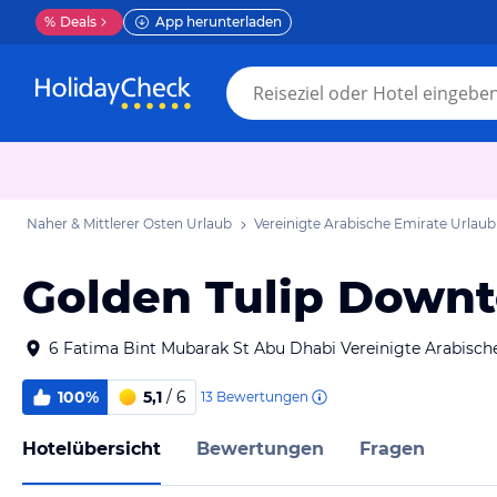
%
Deals
App herunterladen
Naher & Mittlerer Osten Urlaub
Vereinigte Arabische Emirate Urlaub
Golden Tulip Down
6 Fatima Bint Mubarak St Abu Dhabi Vereinigte Arabisch
100%
5,1
/ 6
13
Bewertungen
Hotelübersicht
Bewertungen
Fragen