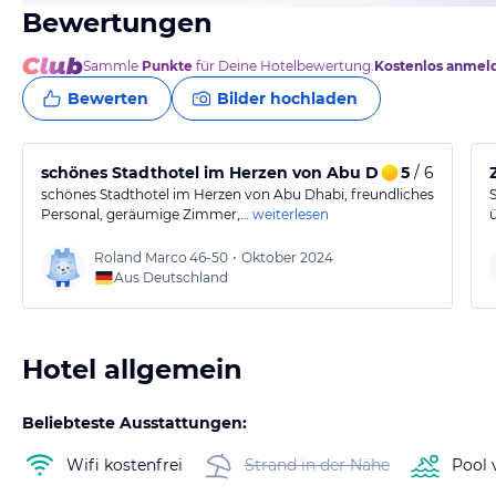
Bewertungen
Sammle
Punkte
für Deine Hotelbewertung.
Kostenlos anmel
Bewerten
Bilder hochladen
schönes Stadthotel im Herzen von Abu Dhabi
5
/ 6
schönes Stadthotel im Herzen von Abu Dhabi, freundliches
Personal, geräumige Zimmer,…
weiterlesen
Roland Marco
46-50
•
Oktober 2024
Aus Deutschland
Hotel allgemein
Beliebteste Ausstattungen:
Wifi kostenfrei
Strand in der Nähe
Pool 