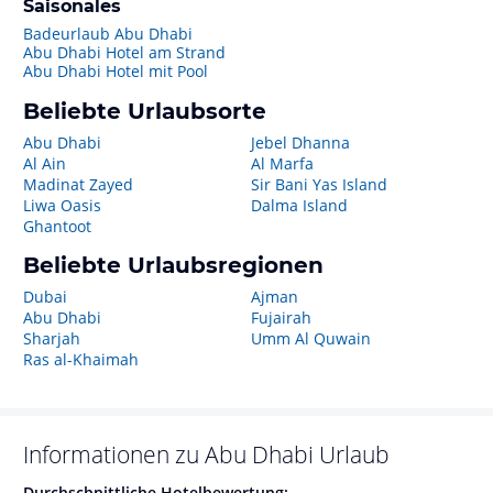
Saisonales
Badeurlaub Abu Dhabi
Abu Dhabi Hotel am Strand
Abu Dhabi Hotel mit Pool
Beliebte Urlaubsorte
Abu Dhabi
Jebel Dhanna
Al Ain
Al Marfa
Madinat Zayed
Sir Bani Yas Island
Liwa Oasis
Dalma Island
Ghantoot
Beliebte Urlaubsregionen
Dubai
Ajman
Abu Dhabi
Fujairah
Sharjah
Umm Al Quwain
Ras al-Khaimah
Informationen zu
Abu Dhabi
Urlaub
Durchschnittliche Hotelbewertung: