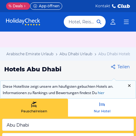
%
Deals
App öffnen
Kontakt
Hotel, Reiseziel
igte Arabische Emirate Urlaub
Abu Dhabi Urlaub
Abu Dhabi Hotels
Teilen
Hotels Abu Dhabi
Diese Hotelliste zeigt unsere am häufigsten gebuchten Hotels an.
Informationen zu Rankings und Bewertungen findest Du
hier
Pauschalreisen
Nur Hotel
Abu Dhabi