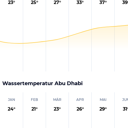
23
°
25
°
27
°
33
°
37
°
39
Wassertemperatur
Abu Dhabi
JAN
FEB
MÄR
APR
MAI
JU
24
°
21
°
23
°
26
°
29
°
31