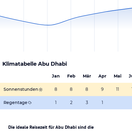
Klimatabelle
Abu Dhabi
Jan
Feb
Mär
Apr
Mai
J
Sonnenstunden
8
8
8
9
11
Regentage
1
2
3
1
Die ideale Reisezeit für Abu Dhabi sind die