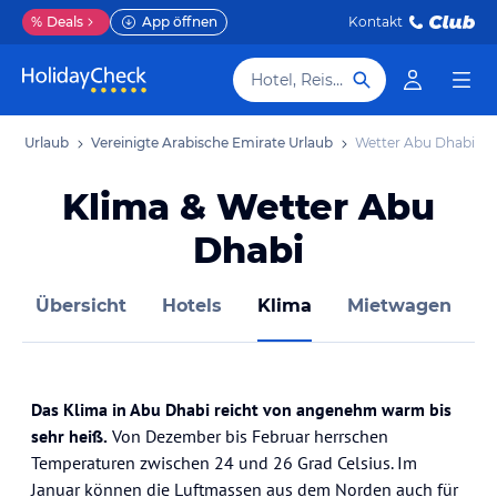
%
Deals
App öffnen
Kontakt
Hotel, Reiseziel
sten Urlaub
Vereinigte Arabische Emirate Urlaub
Wetter Abu Dhabi
Klima & Wetter Abu
Dhabi
Übersicht
Hotels
Klima
Mietwagen
Das Klima in Abu Dhabi reicht von angenehm warm bis
sehr heiß.
Von Dezember bis Februar herrschen
Temperaturen zwischen 24 und 26 Grad Celsius. Im
Januar können die Luftmassen aus dem Norden auch für