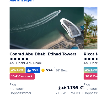
Alle anzeigen
Conrad Abu Dhabi Etihad Towers
Rixos Mari
Abu Dhabi, Abu Dhabi
Abu Dhabi, Abu
AWARD
95
%
5,7
/
6
AWARD
921 Bew.
10 € Cashback
20 € Cashbac
Flug
Flug
1.136 €
ab
Frühstück
Frühstück
Doppelzimmer
2 ERW. • 1 WOCHE
Doppelzimmer