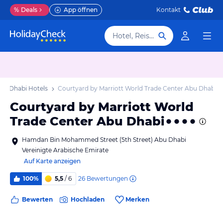
%
Deals
App öffnen
Kontakt
Hotel, Reiseziel
bu Dhabi Hotels
Courtyard by Marriott World Trade Center Abu Dhabi
Courtyard by Marriott World
Trade Center Abu Dhabi
Hamdan Bin Mohammed Street (5th Street) Abu Dhabi
Vereinigte Arabische Emirate
Auf Karte anzeigen
26
Bewertungen
100%
5,5
/ 6
Bewerten
Hochladen
Merken