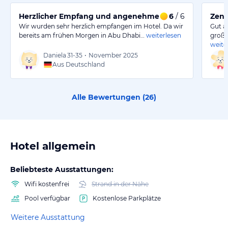
Herzlicher Empfang und angenehmer Poolbereich
6
/ 6
Zent
Wir wurden sehr herzlich empfangen im Hotel. Da wir
Gut a
bereits am frühen Morgen in Abu Dhabi…
weiterlesen
große
weite
Daniela
31-35
•
November 2025
Aus Deutschland
Alle Bewertungen (
26
)
Hotel allgemein
Beliebteste Ausstattungen:
Wifi kostenfrei
Strand in der Nähe
Pool verfügbar
Kostenlose Parkplätze
Weitere Ausstattung