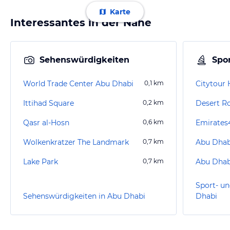
Karte
Interessantes in der Nähe
Sehenswürdigkeiten
Spor
World Trade Center Abu Dhabi
0,1
km
Ittihad Square
0,2
km
Desert R
Qasr al-Hosn
0,6
km
Wolkenkratzer The Landmark
0,7
km
Abu Dhab
Lake Park
0,7
km
Abu Dhabi
Sport- un
Sehenswürdigkeiten in Abu Dhabi
Dhabi