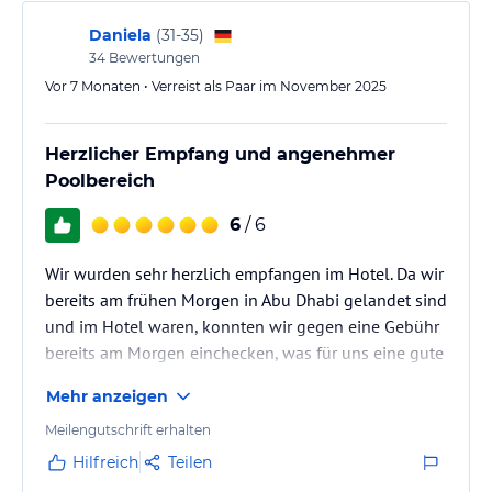
Sport und Unterhaltung
Daniela
(
31-35
)
Das Hotel verfügt über einen Fitnessraum, in dem Sie sich fit
34
Bewertungen
halten können. Nach dem Training können Sie im Außenpool des
Vor 7 Monaten • Verreist als Paar im November 2025
Hotels entspannen. An der 24-Stunden-Rezeption können Sie eine
chemische Reinigung oder einen Bügelservice arrangieren.
Herzlicher Empfang und angenehmer
Hinweis:
Verfasst von HolidayCheck mit Hilfe von KI. Alle
Poolbereich
Angaben ohne Gewähr. Bitte lies vor der Buchung die
verbindlichen
Angebotsdetails
des jeweiligen Veranstalters.
6
/ 6
Wir wurden sehr herzlich empfangen im Hotel. Da wir
bereits am frühen Morgen in Abu Dhabi gelandet sind
und im Hotel waren, konnten wir gegen eine Gebühr
bereits am Morgen einchecken, was für uns eine gute
Option war.
Mehr anzeigen
Meilengutschrift erhalten
Hilfreich
Teilen