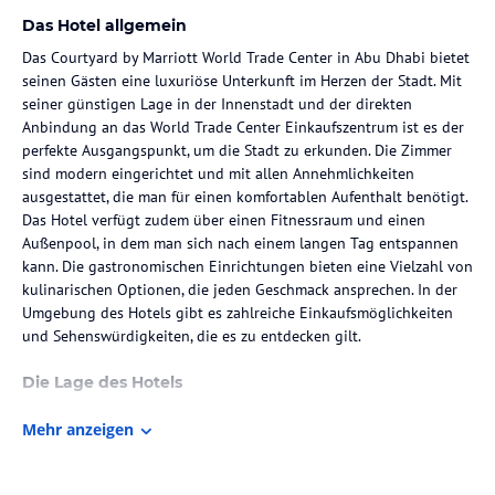
Das Hotel allgemein
Das Courtyard by Marriott World Trade Center in Abu Dhabi bietet
seinen Gästen eine luxuriöse Unterkunft im Herzen der Stadt. Mit
seiner günstigen Lage in der Innenstadt und der direkten
Anbindung an das World Trade Center Einkaufszentrum ist es der
perfekte Ausgangspunkt, um die Stadt zu erkunden. Die Zimmer
sind modern eingerichtet und mit allen Annehmlichkeiten
ausgestattet, die man für einen komfortablen Aufenthalt benötigt.
Das Hotel verfügt zudem über einen Fitnessraum und einen
Außenpool, in dem man sich nach einem langen Tag entspannen
kann. Die gastronomischen Einrichtungen bieten eine Vielzahl von
kulinarischen Optionen, die jeden Geschmack ansprechen. In der
Umgebung des Hotels gibt es zahlreiche Einkaufsmöglichkeiten
und Sehenswürdigkeiten, die es zu entdecken gilt.
Die Lage des Hotels
Das Courtyard by Marriott World Trade Center liegt zentral in der
Mehr anzeigen
Innenstadt von Abu Dhabi und bietet eine ideale Ausgangslage,
um die Stadt zu erkunden. Das Hotel ist mit dem World Trade
Center Einkaufszentrum verbunden und bietet somit direkten