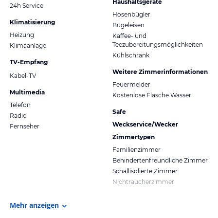
Haushaltsgeräte
24h Service
Hosenbügler
Klimatisierung
Bügeleisen
Heizung
Kaffee- und
Teezubereitungsmöglichkeiten
Klimaanlage
Kühlschrank
TV-Empfang
Weitere Zimmerinformationen
Kabel-TV
Feuermelder
Multimedia
Kostenlose Flasche Wasser
Telefon
Safe
Radio
Weckservice/Wecker
Fernseher
Zimmertypen
Familienzimmer
Behindertenfreundliche Zimmer
Schallisolierte Zimmer
Nichtraucherzimmer
Mehr anzeigen