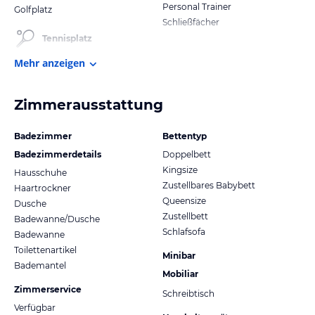
Personal Trainer
Golfplatz
Schließfächer
Tennisplatz
Mehr anzeigen
Zimmerausstattung
Badezimmer
Bettentyp
Badezimmerdetails
Doppelbett
Kingsize
Hausschuhe
Zustellbares Babybett
Haartrockner
Queensize
Dusche
Zustellbett
Badewanne/Dusche
Schlafsofa
Badewanne
Toilettenartikel
Minibar
Bademantel
Mobiliar
Zimmerservice
Schreibtisch
Verfügbar