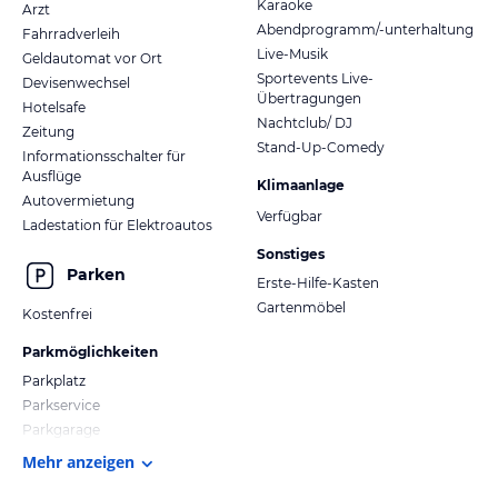
Karaoke
Arzt
Abendprogramm/-unterhaltung
Fahrradverleih
Live-Musik
Geldautomat vor Ort
Sportevents Live-
Devisenwechsel
Übertragungen
Hotelsafe
Nachtclub/ DJ
Zeitung
Stand-Up-Comedy
Informationsschalter für
Ausflüge
Klimaanlage
Autovermietung
Verfügbar
Ladestation für Elektroautos
Sonstiges
Parken
Erste-Hilfe-Kasten
Gartenmöbel
Kostenfrei
Parkmöglichkeiten
Parkplatz
Parkservice
Parkgarage
Mehr anzeigen