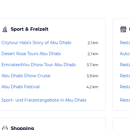
Sport & Freizeit
Citytour Hala's Story of Abu Dhabi
Resta
2,1
km
Desert Rose Tours Abu Dhabi
Auto
2,1
km
Emirates4You Dhow Tour Abu Dhabi
Rest
3,7
km
Abu Dhabi Dhow Cruise
Rest
3,9
km
Abu Dhabi Festival
Rest
4,2
km
Sport- und Freizeitangebote in Abu Dhabi
Rest
Shopping