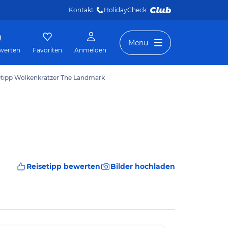
Kontakt
HolidayCheck 
Menü
werten
Favoriten
Anmelden
etipp Wolkenkratzer The Landmark
Reisetipp bewerten
Bilder hochladen