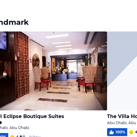
andmark
l Eclipse Boutique Suites
The Villa H
Abu Dhabi, Abu
habi, Abu Dhabi
100
%
4
00
%
4,8
/
6