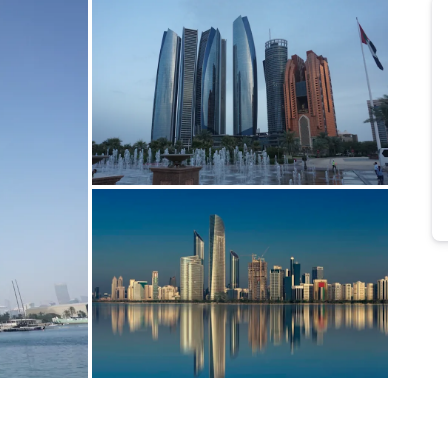
Bild melden
von Anika
Bild melden
von HolidayCheck Content