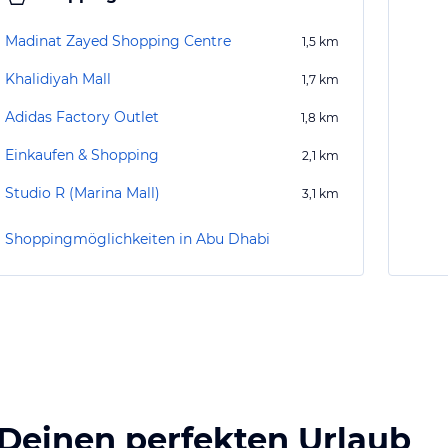
Madinat Zayed Shopping Centre
1,5
km
Khalidiyah Mall
1,7
km
Adidas Factory Outlet
1,8
km
Einkaufen & Shopping
2,1
km
Studio R (Marina Mall)
3,1
km
Shoppingmöglichkeiten in Abu Dhabi
 Deinen perfekten Urlaub