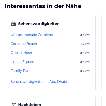
Interessantes in der Nähe
Sehenswürdigkeiten
Uferpromenade Corniche
0,3
km
Corniche Beach
0,4
km
Qasr al-Hosn
0,5
km
Ittihad Square
0,6
km
Family Park
0,7
km
Sehenswürdigkeiten in Abu Dhabi
Nachtleben