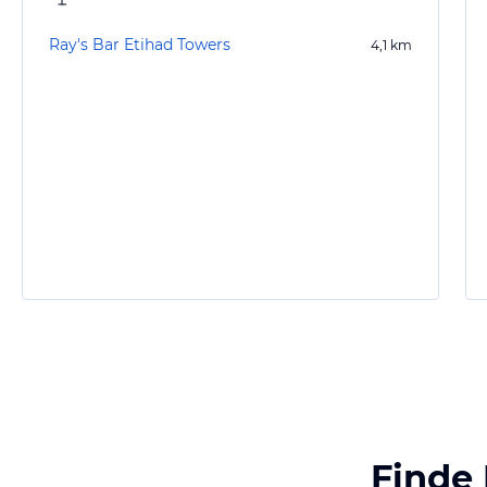
Ray's Bar Etihad Towers
4,1
km
Finde