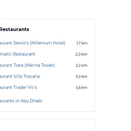
Restaurants
urant Sevilo's (Millenium Hotel)
1,7
km
matic Restaurant
2,0
km
aurant Tiara (Marina Tower)
2,2
km
aurant Villa Toscana
3,3
km
aurant Trader Vic's
3,6
km
aurants in Abu Dhabi