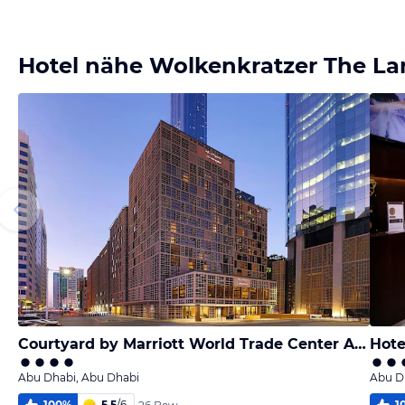
Hotel nähe Wolkenkratzer The L
Courtyard by Marriott World Trade Center Abu Dhabi
Hote
Abu Dhabi, Abu Dhabi
Abu D
100
%
5,5
/
6
1