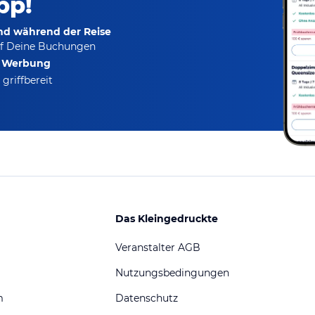
pp!
und während der Reise
f Deine Buchungen
e Werbung
griffbereit
Das Kleingedruckte
Veranstalter AGB
Nutzungsbedingungen
m
Datenschutz