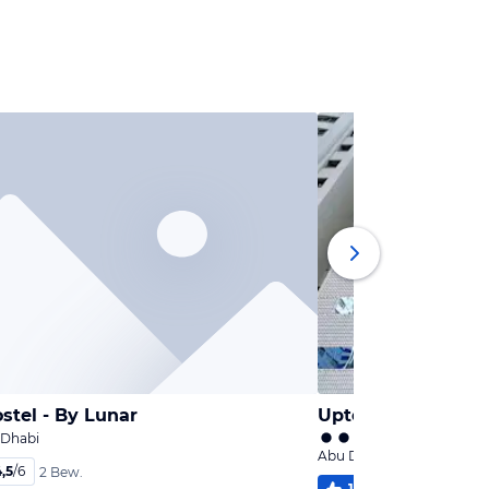
ostel - By Lunar
Uptown Hotel Apa
 Dhabi
Abu Dhabi, Abu Dhabi
,5
/
6
2 Bew.
100
%
5,1
/
6