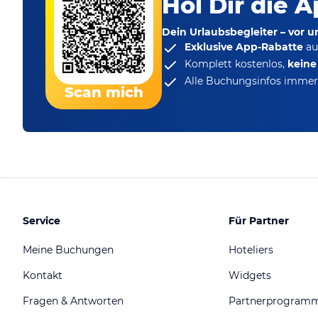
Hol Dir die A
Dein Urlaubsbegleiter – vor 
Exklusive App-Rabatte
au
Komplett kostenlos,
kein
Alle Buchungsinfos immer 
Scan mich
Service
Für Partner
Meine Buchungen
Hoteliers
Kontakt
Widgets
Fragen & Antworten
Partnerprogram