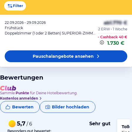
Filter
ab
1.770 €
22.09.2026 - 29.09.2026
Frühstück
2 ERW • 1 Woche
Doppelzimmer (1 oder 2 Betten) SUPERIOR-ZIMMER
- Cashback
40 €
1.730 €
Pauschalangebote
ansehen
Bewertungen
Sammle
Punkte
für Deine Hotelbewertung.
Kostenlos anmelden
Bewerten
Bilder hochladen
5,7
Sehr gut
/ 6
Toll
Besonders gut bewertet: