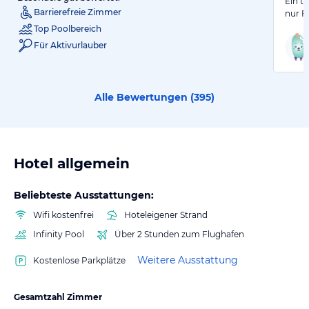
Ein t
Barrierefreie Zimmer
nur F
Top Poolbereich
Für Aktivurlauber
Alle Bewertungen (
395
)
Hotel allgemein
Beliebteste Ausstattungen:
Wifi kostenfrei
Hoteleigener Strand
Infinity Pool
Über 2 Stunden zum Flughafen
Weitere Ausstattung
Kostenlose Parkplätze
Gesamtzahl Zimmer