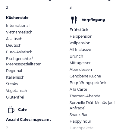
2
3
Küchenstile
Verpflegung
International
Frühstück
Vietnamesisch
Halbpension
Asiatisch
Vollpension
Deutsch
All Inclusive
Euro-Asiatisch
Brunch
Fischgerichte /
Mittagessen
Meeresspezialitäten
Abendessen
Regional
Gehobene Küche
Italienisch
Begrüßungsgetränk
Steaks
A la Carte
Vegetarisch
Themen-Abende
Glutenfrei
Spezielle Diät-Menüs (auf
Anfrage)
Cafe
Snack Bar
Anzahl Cafes insgesamt
Happy hour
2
Lunchpakete