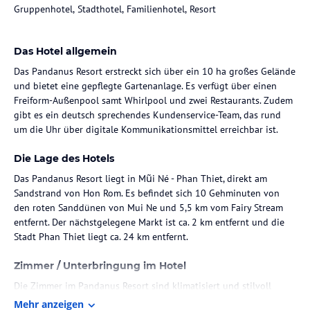
Gruppenhotel, Stadthotel, Familienhotel, Resort
Das Hotel allgemein
Das Pandanus Resort erstreckt sich über ein 10 ha großes Gelände
und bietet eine gepflegte Gartenanlage. Es verfügt über einen
Freiform-Außenpool samt Whirlpool und zwei Restaurants. Zudem
gibt es ein deutsch sprechendes Kundenservice-Team, das rund
um die Uhr über digitale Kommunikationsmittel erreichbar ist.
Die Lage des Hotels
Das Pandanus Resort liegt in Mũi Né - Phan Thiet, direkt am
Sandstrand von Hon Rom. Es befindet sich 10 Gehminuten von
den roten Sanddünen von Mui Ne und 5,5 km vom Fairy Stream
entfernt. Der nächstgelegene Markt ist ca. 2 km entfernt und die
Stadt Phan Thiet liegt ca. 24 km entfernt.
Zimmer / Unterbringung im Hotel
Die Zimmer im Pandanus Resort sind klimatisiert und stilvoll
eingerichtet, mit cremefarbenen Tönen und Akzenten. Die
Mehr anzeigen