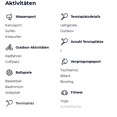
Aktivitäten
Wassersport
Tennisplatzdetails
Kanusport
Leihgeräte
Surfen
Outdoor
Kitesurfen
Anzahl Tennisplätze
Outdoor-Aktivitäten
1
Radfahren
Vergnügungssport
Golfplatz
Tischtennis
Ballspiele
Billard
Basketball
Bowling
Badminton
Fitness
Volleyball
Yoga
Tennisplatz
Schließfächer