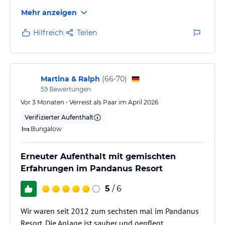
Hotels und am Pool.Der Service ist TOP und sehr
Mehr anzeigen
hilfsbereit.
Das Frühstücksbuffet lies bei uns keine Wünsche
Hilfreich
Teilen
offen und man hat hier eine reiche Auswahl an
warmen und kalten Speisen.
Ebenso konnte man im eigenen Restaurant Mittag
oder Abends noch essen und einmal in der Woche
Martina & Ralph
(
66-70
)
wurde ein Buffet am Pool angeboten mit…
59
Bewertungen
Vor 3 Monaten • Verreist als Paar im April 2026
Verifizierter Aufenthalt
Bungalow
Erneuter Aufenthalt mit gemischten
Erfahrungen im Pandanus Resort
5
/ 6
Wir waren seit 2012 zum sechsten mal im Pandanus
Resort. Die Anlage ist sauber und gepflegt.