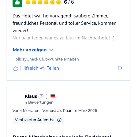
6
/ 6
Das Hotel war hervorragend: saubere Zimmer,
freundliches Personal und toller Service, kommen
wieder!
Nur paar tagen war es zu laut im Nachbarhotel :(
Natürlich „Pandanus Resort“ trifft kein Schuld.
Mehr anzeigen
HolidayCheck Club-Punkte erhalten
Hilfreich
Teilen
Klaus
(
71+
)
4
Bewertungen
Vor 4 Monaten • Verreist als Paar im März 2026
Verifizierter Aufenthalt