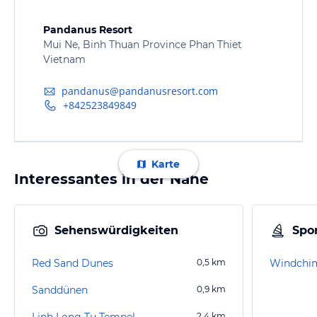
Pandanus Resort
Mui Ne, Binh Thuan Province Phan Thiet
Vietnam
pandanus@pandanusresort.com
+842523849849
Karte
Interessantes in der Nähe
Sehenswürdigkeiten
Spor
Red Sand Dunes
0,5
km
Windchi
Sanddünen
0,9
km
Linh Long Tu Tempel
2,4
km