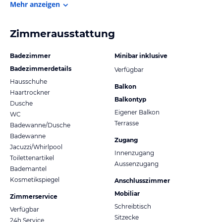
Mehr anzeigen
Zimmerausstattung
Badezimmer
Minibar inklusive
Badezimmerdetails
Verfügbar
Hausschuhe
Balkon
Haartrockner
Balkontyp
Dusche
Eigener Balkon
WC
Terrasse
Badewanne/Dusche
Badewanne
Zugang
Jacuzzi/Whirlpool
Innenzugang
Toilettenartikel
Aussenzugang
Bademantel
Kosmetikspiegel
Anschlusszimmer
Mobiliar
Zimmerservice
Schreibtisch
Verfügbar
Sitzecke
24h Service