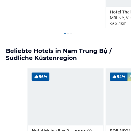
Mũi Né, V
2,4km
Beliebte Hotels in Nam Trung Bộ /
Südliche Küstenregion
96%
94%
Hotel Muine Bay Resort