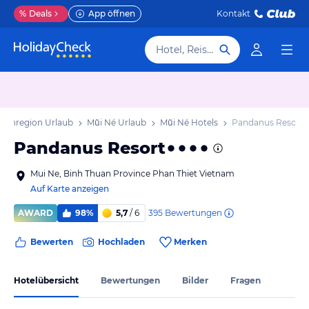
%
Deals
App öffnen
Kontakt
Hotel, Reiseziel
stenregion Urlaub
Mũi Né Urlaub
Mũi Né Hotels
Pandanus Resort
Pandanus Resort
Mui Ne, Binh Thuan Province Phan Thiet Vietnam
Auf Karte anzeigen
395
Bewertungen
AWARD
98%
5,7
/ 6
Bewerten
Hochladen
Merken
Hotelübersicht
Bewertungen
Bilder
Fragen