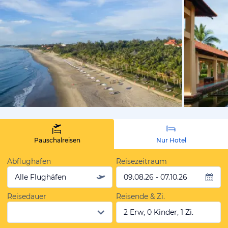
vom Hotelie
Pauschalreisen
Nur Hotel
Abflughafen
Reisezeitraum
Alle Flughäfen
09.08.26 - 07.10.26
Reisedauer
Reisende & Zi.
2 Erw, 0 Kinder, 1 Zi.