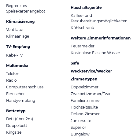
Begrenztes
Haushaltsgeräte
Speisekartenangebot
Kaffee- und
Teezubereitungsmöglichkeiten
Klimatisierung
Kühlschrank
Ventilator
Klimaanlage
Weitere Zimmerinformationen
Feuermelder
TV-Empfang
Kostenlose Flasche Wasser
Kabel-TV
Safe
Multimedia
Weckservice/Wecker
Telefon
Zimmertypen
Radio
Computeranschluss
Doppelzimmer
Fernseher
Zweibettzimmer/Twin
Handyempfang
Familienzimmer
Hochzeitssuite
Bettentyp
Deluxe-Zimmer
Bett (über 2m)
Juniorsuite
Doppelbett
Superior
Kingsize
Bungalow