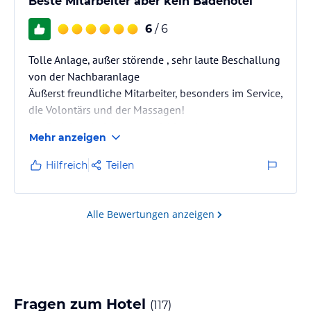
Beste Mitarbeiter aber kein Badehotel
6
/ 6
Tolle Anlage, außer störende , sehr laute Beschallung
von der Nachbaranlage
Äußerst freundliche Mitarbeiter, besonders im Service,
die Volontärs und der Massagen!
Als Badehotel nicht zu empfehlen,da kein
Mehr anzeigen
Schwimmen im Meer möglich, wegen täglichem
Sturm!
Hilfreich
Teilen
Alle Bewertungen anzeigen
Fragen zum Hotel
(
117
)