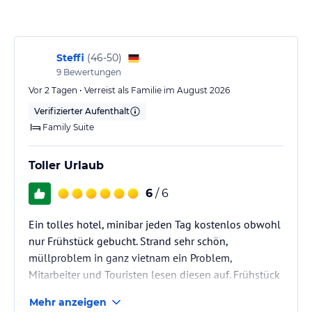
verbindlichen
Angebotsdetails
des jeweiligen Veranstalters.
Steffi
(
46-50
)
9
Bewertungen
Vor 2 Tagen • Verreist als Familie im August 2026
Verifizierter Aufenthalt
Family Suite
Toller Urlaub
6
/ 6
Ein tolles hotel, minibar jeden Tag kostenlos obwohl
nur Frühstück gebucht. Strand sehr schön,
müllproblem in ganz vietnam ein Problem,
Mitarbeiter und Touristen lesen diesen auf. Frühstück
sehr gut, kostenloser shuttle in die Stadt. Ausflüge
Mehr anzeigen
kann man im hotel buchen auch Kochkurs, sehr