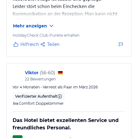
Leider stört schon beim Einchecken die
Kommunikation an der Rezeption. Man kann nicht
sagen, dass außer vietnamesisch und englisch
Mehr anzeigen
andere Sprachen gesprochen werden, so wie es in
der Hotelbeschreibung steht.
HolidayCheck Club-Punkte erhalten
Wir haben wie immer Bungalow und AI gebucht.
Hilfreich
Teilen
Haben fünf mal immer aus Kulanz den gleichen
Wunschbungalow erhalten. Seit dem neuen Manager
gibt es hier aber wohl leider keinen Spielraum mehr.
Dieses mal waren zu…
Viktor
(
56-60
)
22
Bewertungen
Vor 4 Monaten • Verreist als Paar im März 2026
Verifizierter Aufenthalt
Comfort Doppelzimmer
Das Hotel bietet exzellenten Service und
freundliches Personal.