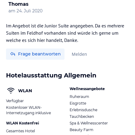
Thomas
Extras: gegen Aufpreis
am
24. Juli 2020
• Dolce Vita Porsche Boxster Cabrio
• Ladestationen für Ihr Elektroauto
Im Angebot ist die Junior Suite angegeben. Da es mehrere
• E-Bikes für Kinder, Jugendliche und Erwachsene
Suiten im Feldhof vorhanden sind würde ich gerne um
• Geführte Bike-Touren mit den Guides der Ötzi Bike Academy
welche es sich hier handelt, Danke.
• Dolce Vita Ausflüge (Marmorführung, E-Bike-Tour,
Weinwanderung uvm.)
Frage beantworten
Melden
• Dolce Vita Tennisplatz ca. 5 Gehminuten vom Hotel entfernt
• Tenniscamp mit Hallen- und Freiplätzen ca. 5 Gehminuten vom
Hotel entfernt
• Golf, Klettern, Rafting, Reiten, Bogenschießen, Paragleiten,
Hotelausstattung Allgemein
Canyoning und vieles mehr in der Umgebung
• Ihre gewünschte Tageszeitung auf dem Frühstückstisch
Wellnessangebote
WLAN
• Blumenservice
Ruheraum
Verfügbar
Eisgrotte
Hinweis:
Allgemeine und unverbindliche
Kostenloser WLAN-
Erlebnisdusche
Hoteliers-/Veranstalter-/Kataloginformationen. Alle Angaben
Internetzugang inklusive
Tauchbecken
ohne Gewähr und ohne Prüfung durch HolidayCheck. Bitte
WLAN Kostenfrei
Spa & Wellnesscenter
lies vor der Buchung die verbindlichen
Angebotsdetails
des
jeweiligen Veranstalters.
Beauty Farm
Gesamtes Hotel