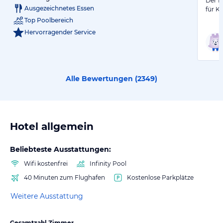
Der F
Ausgezeichnetes Essen
für K
Top Poolbereich
Hervorragender Service
Alle Bewertungen (
2349
)
Hotel allgemein
Beliebteste Ausstattungen:
Wifi kostenfrei
Infinity Pool
40 Minuten zum Flughafen
Kostenlose Parkplätze
Weitere Ausstattung
Gesamtzahl Zimmer