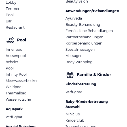
Beauty Salon
Lobby
Zimmer
Anwendungen/Behandlungen
Pool
Ayurveda
Bar
Beauty-Behandlung
Restaurant
Fernöstliche Behandlungen
Partnerbehandlungen
Pool
Körperbehandlungen
Innenpool
Spezialmassagen
Aussenpool
Massagen
beheizt
Body Wrapping
Pool
Familie & Kinder
Infinity Pool
Meerwasserbecken
Kinderbetreuung
Whirlpool
Verfügbar
Thermalbad
Wasserrutsche
Baby-/Kinderbetreuung
Auswahl
Aquapark
Miniclub
Verfügbar
Kinderclub
Anzahl Rutschen
Jugendbetreuung