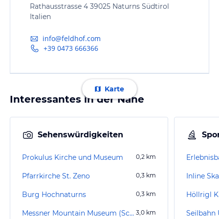
Rathausstrasse 4 39025 Naturns Südtirol
Italien
info@feldhof.com
+39 0473 666366
Karte
Interessantes in der Nähe
Sehenswürdigkeiten
Spor
Prokulus Kirche und Museum
0,2
km
Erlebnis
Pfarrkirche St. Zeno
0,3
km
Inline Sk
Burg Hochnaturns
0,3
km
Höllrigl 
Messner Mountain Museum (Schloss Juval)
3,0
km
Seilbahn 