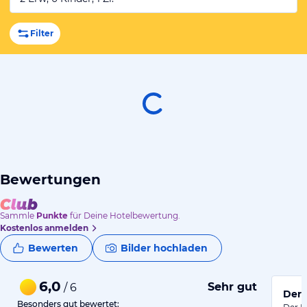
Filter
Bewertungen
Sammle
Punkte
für Deine Hotelbewertung.
Kostenlos anmelden
Bewerten
Bilder hochladen
6,0
Sehr gut
/ 6
Der 
Besonders gut bewertet: