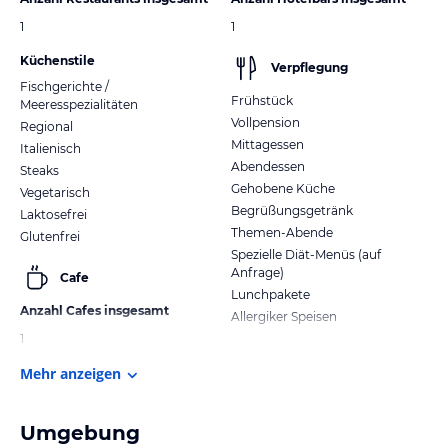
1
1
Küchenstile
Verpflegung
Fischgerichte /
Frühstück
Meeresspezialitäten
Vollpension
Regional
Mittagessen
Italienisch
Abendessen
Steaks
Gehobene Küche
Vegetarisch
Begrüßungsgetränk
Laktosefrei
Themen-Abende
Glutenfrei
Spezielle Diät-Menüs (auf
Anfrage)
Cafe
Lunchpakete
Anzahl Cafes insgesamt
Allergiker Speisen
1
Mehr anzeigen
Umgebung