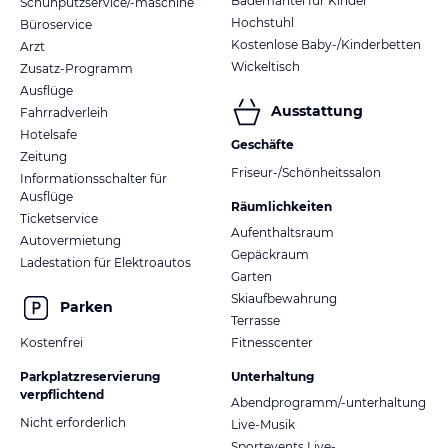
Bademäntel für Kinder
Schuhputzservice/-maschine
Hochstuhl
Büroservice
Kostenlose Baby-/Kinderbetten
Arzt
Wickeltisch
Zusatz-Programm
Ausflüge
Ausstattung
Fahrradverleih
Hotelsafe
Geschäfte
Zeitung
Friseur-/Schönheitssalon
Informationsschalter für
Ausflüge
Räumlichkeiten
Ticketservice
Aufenthaltsraum
Autovermietung
Gepäckraum
Ladestation für Elektroautos
Garten
Skiaufbewahrung
Parken
Terrasse
Kostenfrei
Fitnesscenter
Parkplatzreservierung
Unterhaltung
verpflichtend
Abendprogramm/-unterhaltung
Nicht erforderlich
Live-Musik
Sportevents Live-