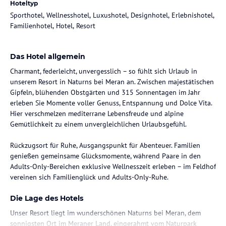
Hoteltyp
Sporthotel, Wellnesshotel, Luxushotel, Designhotel, Erlebnishotel,
Familienhotel, Hotel, Resort
Das Hotel allgemein
Charmant, federleicht, unvergesslich – so fühlt sich Urlaub in
unserem Resort in Naturns bei Meran an. Zwischen majestätischen
Gipfeln, blühenden Obstgärten und 315 Sonnentagen im Jahr
erleben Sie Momente voller Genuss, Entspannung und Dolce Vita.
Hier verschmelzen mediterrane Lebensfreude und alpine
Gemütlichkeit zu einem unvergleichlichen Urlaubsgefühl.
Rückzugsort für Ruhe, Ausgangspunkt für Abenteuer. Familien
genießen gemeinsame Glücksmomente, während Paare in den
Adults-Only-Bereichen exklusive Wellnesszeit erleben – im Feldhof
vereinen sich Familienglück und Adults-Only-Ruhe.
Die Lage des Hotels
Unser Resort liegt im wunderschönen Naturns bei Meran, dem
sonnigsten Ort im Meraner Land, eingerahmt vom Naturpark