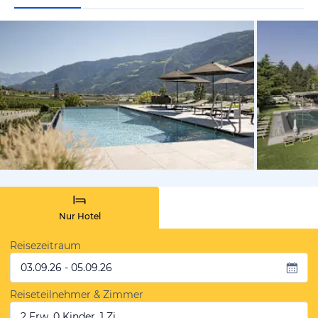
vom Hoteli
Nur Hotel
Reisezeitraum
03.09.26 - 05.09.26
Reiseteilnehmer & Zimmer
2 Erw, 0 Kinder, 1 Zi.