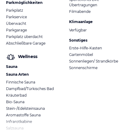
Parkmöglichkeiten
Übertragungen
Parkplatz
Filmabende
Parkservice
Klimaanlage
Überwacht
Parkgarage
Verfügbar
Parkplatz überdacht
Sonstiges
Abschließbare Garage
Erste-Hilfe-Kasten
Gartenmöbel
Wellness
Sonnenliegen/ Strandkörbe
Sauna
Sonnenschirme
Sauna Arten
Finnische Sauna
Dampfbad/Türkisches Bad
Kräuterbad
Bio-Sauna
Stein-/Edelsteinsauna
Aromastoffe Sauna
Infrarotkabine
Salzsauna