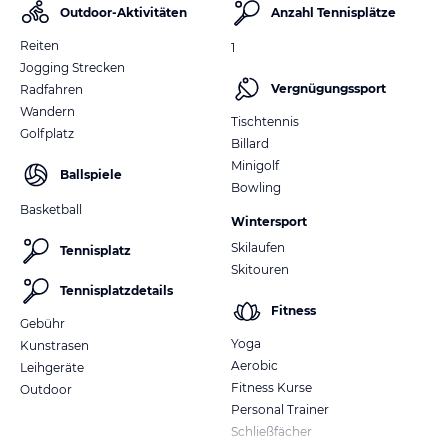
Outdoor-Aktivitäten
Anzahl Tennisplätze
Reiten
1
Jogging Strecken
Vergnügungssport
Radfahren
Wandern
Tischtennis
Golfplatz
Billard
Minigolf
Ballspiele
Bowling
Basketball
Wintersport
Skilaufen
Tennisplatz
Skitouren
Tennisplatzdetails
Fitness
Gebühr
Yoga
Kunstrasen
Aerobic
Leihgeräte
Fitness Kurse
Outdoor
Personal Trainer
Schließfächer