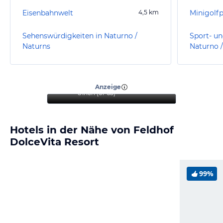
Eisenbahnwelt
4,5
km
Minigolf
Sehenswürdigkeiten in Naturno /
Sport- un
Naturns
Naturno 
“
Der Aufenthalt war sehr
angenehm und erholsam
”
Anzeige
Ulrich
(
61-65
)
Hotels in der Nähe von Feldhof
DolceVita Resort
99%