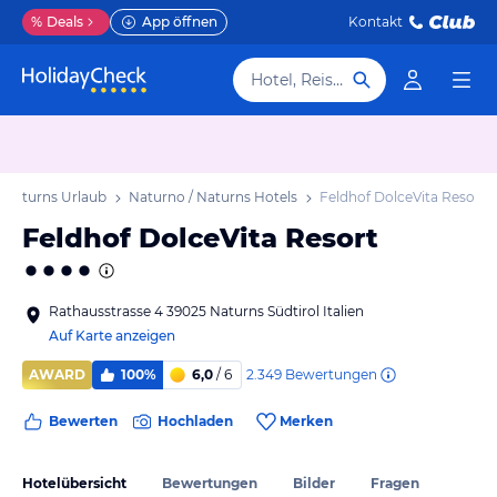
%
Deals
App öffnen
Kontakt
Hotel, Reiseziel
 Naturns Urlaub
Naturno / Naturns Hotels
Feldhof DolceVita Resort
Feldhof DolceVita Resort
Rathausstrasse 4 39025 Naturns Südtirol Italien
Auf Karte anzeigen
2.349
Bewertungen
AWARD
100%
6,0
/ 6
Bewerten
Hochladen
Merken
Hotelübersicht
Bewertungen
Bilder
Fragen