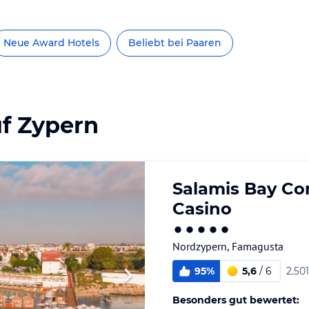
Neue Award Hotels
Beliebt bei Paaren
uf Zypern
Salamis Bay Con
Casino
Nordzypern
,
Famagusta
95%
5,6
/
6
2.50
Besonders gut bewertet: