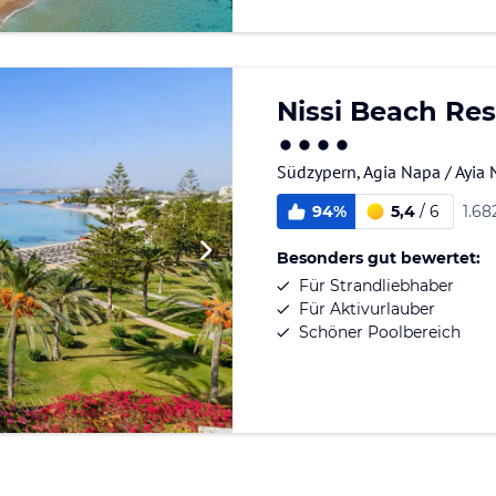
Nissi Beach Res
Südzypern
,
Agia Napa / Ayia
94%
5,4
/
6
1.6
Besonders gut bewertet:
Für Strandliebhaber
Für Aktivurlauber
Schöner Poolbereich