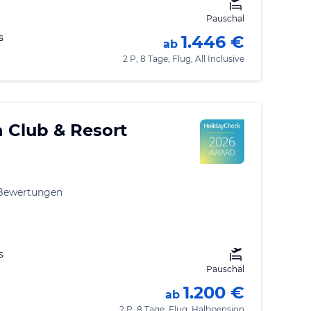
Pauschal
s
1.446 €
ab
2 P, 8 Tage, Flug, All Inclusive
 Club & Resort
 Bewertungen
s
Pauschal
1.200 €
ab
2 P, 8 Tage, Flug, Halbpension