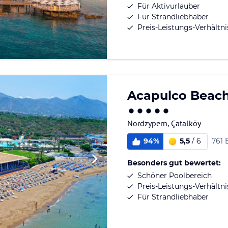
Für Aktivurlauber
Für Strandliebhaber
Preis-Leistungs-Verhältni
Acapulco Beach
Nordzypern
,
Çatalköy
94%
5,5
/
6
761
Besonders gut bewertet:
Schöner Poolbereich
Preis-Leistungs-Verhältni
Für Strandliebhaber