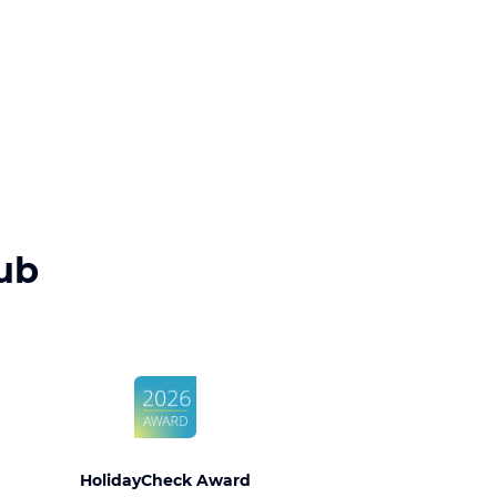
ub
HolidayCheck Award