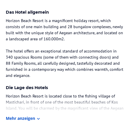
Das Hotel allgemein
Horizon Beach Resort is a magnificent holiday resort, which
consists of one main building and 28 bungalow complexes, newly
built with the unique style of Aegean architecture, and located on
a landscaped area of 160.000m2.
The hotel offers an exceptional standard of accommodation in
340 spacious Rooms (some of them with connecting doors) and
88 Family Rooms, all carefully designed, tastefully decorated and
furnished in a contemporary way which combines warmth, comfort
and elegance.
Die Lage des Hotels
Horizon Beach Resort is located close to the fishing village of
Mastichari, in front of one of the most beautiful beaches of Kos
Island. You will be charmed by the magnificent view of the Aegean
Sea and the nearby islands and you will be overwhelmed by the
Mehr anzeigen
magic beauty of the sunset. The landscape and our deluxe
blossomed gardens create a unique elegant environment that