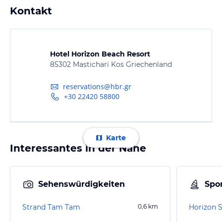
Kontakt
Hotel Horizon Beach Resort
85302 Mastichari Kos Griechenland
reservations@hbr.gr
+30 22420 58800
Karte
Interessantes in der Nähe
Sehenswürdigkeiten
Spor
Strand Tam Tam
0,6
km
Horizon S