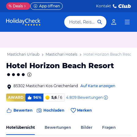
%
Deals
App öffnen
Kontakt
Hotel, Reiseziel
b
Mastichari Urlaub
Mastichari Hotels
Hotel Horizon Beach Resort
Hotel Horizon Beach Resort
85302 Mastichari Kos Griechenland
Auf Karte anzeigen
4.809
Bewertungen
AWARD
96%
5,6
/ 6
Bewerten
Hochladen
Merken
Hotelübersicht
Bewertungen
Bilder
Fragen