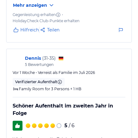
Mehr anzeigen
Our friendly and of high aesthetics hotel, distinguished for its
hospitality towards its guests, welcomes you to a world of discreet
Gegenleistung erhalten
•
sumptuousness that has been created especially for you.
HolidayCheck Club-Punkte erhalten
Hilfreich
Teilen
Hinweis:
Allgemeine und unverbindliche
Hoteliers-/Veranstalter-/Kataloginformationen. Alle Angaben
ohne Gewähr und ohne Prüfung durch HolidayCheck. Bitte
lies vor der Buchung die verbindlichen
Angebotsdetails
des
jeweiligen Veranstalters.
Dennis
(
31-35
)
5
Bewertungen
Vor 1 Woche • Verreist als Familie im Juli 2026
Verifizierter Aufenthalt
Family Room for 3 Persons + 1 HB
Schöner Aufenthalt im zweiten Jahr in
Folge
5
/ 6