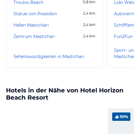
Troulos Beach
0,8
km
Lido Wat
Statue von Poseidon
2,4
km
Hafen Mastichari
2,4
km
Schifffahr
Zentrum Mastichari
2,4
km
Sport- un
Sehenswürdigkeiten in Mastichari
Mastichar
Hotels in der Nähe von Hotel Horizon
Beach Resort
90%