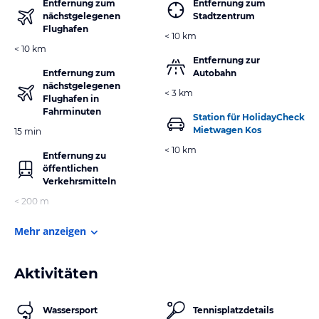
Entfernung zum
Entfernung zum
nächstgelegenen
Stadtzentrum
Flughafen
< 10 km
< 10 km
Entfernung zur
Entfernung zum
Autobahn
nächstgelegenen
< 3 km
Flughafen in
Fahrminuten
Station für HolidayCheck
Mietwagen Kos
15 min
< 10 km
Entfernung zu
öffentlichen
Verkehrsmitteln
< 200 m
Mehr anzeigen
Aktivitäten
Wassersport
Tennisplatzdetails