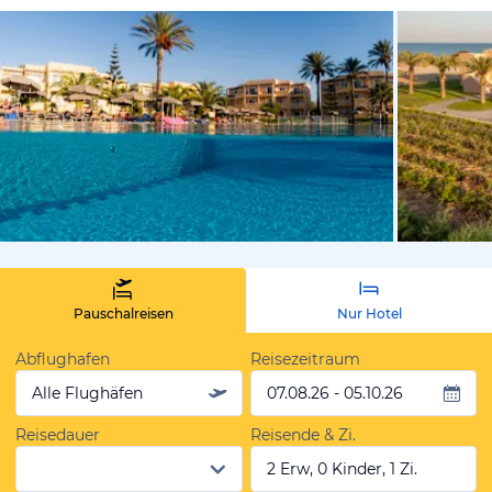
vom Hotelie
Pauschalreisen
Nur Hotel
Abflughafen
Reisezeitraum
Alle Flughäfen
07.08.26 - 05.10.26
Reisedauer
Reisende & Zi.
2 Erw, 0 Kinder, 1 Zi.