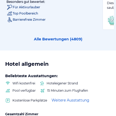
Besonders gut bewertet:
Dieses
Für Aktivurlauber
saube
Top Poolbereich
Barrierefreie Zimmer
Alle Bewertungen (
4809
)
Hotel allgemein
Beliebteste Ausstattungen:
Wifi kostenfrei
Hoteleigener Strand
Pool verfügbar
15 Minuten zum Flughafen
Weitere Ausstattung
Kostenlose Parkplätze
Gesamtzahl Zimmer