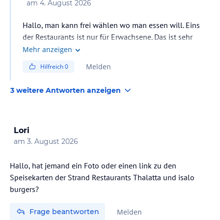
am
4. August 2026
Hallo, man kann frei wählen wo man essen will. Eins
der Restaurants ist nur für Erwachsene. Das ist sehr
angenehm wenn man etwas Ruhe beim Essen
Mehr anzeigen
genießen möchte
Melden
Hilfreich
0
3 weitere Antworten anzeigen
Lori
am
3. August 2026
Hallo, hat jemand ein Foto oder einen link zu den
Speisekarten der Strand Restaurants Thalatta und isalo
burgers?
Frage beantworten
Melden