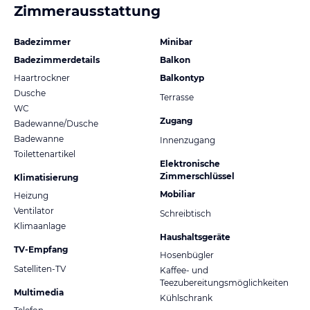
Zimmerausstattung
Badezimmer
Minibar
Badezimmerdetails
Balkon
Haartrockner
Balkontyp
Dusche
Terrasse
WC
Zugang
Badewanne/Dusche
Badewanne
Innenzugang
Toilettenartikel
Elektronische
Zimmerschlüssel
Klimatisierung
Mobiliar
Heizung
Ventilator
Schreibtisch
Klimaanlage
Haushaltsgeräte
TV-Empfang
Hosenbügler
Satelliten-TV
Kaffee- und
Teezubereitungsmöglichkeiten
Multimedia
Kühlschrank