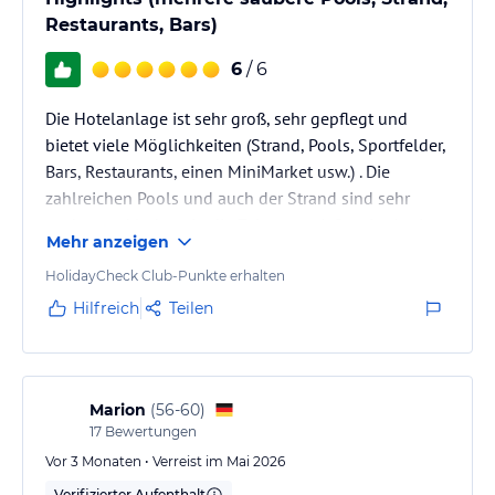
Restaurants, Bars)
6
/ 6
Die Hotelanlage ist sehr groß, sehr gepflegt und
bietet viele Möglichkeiten (Strand, Pools, Sportfelder,
Bars, Restaurants, einen MiniMarket usw.) . Die
zahlreichen Pools und auch der Strand sind sehr
sauber und laden ein die Zeit zu genießen. Im Juni
Mehr anzeigen
muss man auch nie Sorge haben, dass alle Liegen
besetzt sind - alles sehr entspannt. Für Kleinkinder
HolidayCheck Club-Punkte erhalten
gibt es flache Pools mit Sonnensegel. Das Personal
Hilfreich
Teilen
ist stets freundlich und hilfsbereit! Alles bestens!
Marion
(
56-60
)
17
Bewertungen
Vor 3 Monaten • Verreist im Mai 2026
Verifizierter Aufenthalt