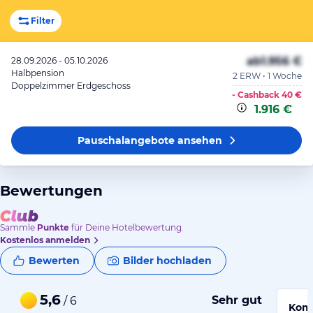
Filter
ab
1.956 €
28.09.2026 - 05.10.2026
Halbpension
2 ERW • 1 Woche
Doppelzimmer Erdgeschoss
- Cashback
40 €
1.916 €
Pauschalangebote
ansehen
Bewertungen
Sammle
Punkte
für Deine Hotelbewertung.
Kostenlos anmelden
Bewerten
Bilder hochladen
5,6
Sehr gut
/ 6
Komm