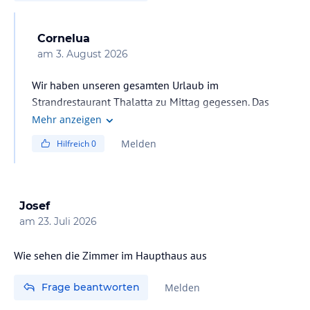
Cornelua
am
3. August 2026
Wir haben unseren gesamten Urlaub im
Strandrestaurant Thalatta zu Mittag gegessen. Das
extrem freundliche Service, das Angebot an sehr guten
Mehr anzeigen
Speisen und vernünftigen Preisen hat uns voll
Melden
Hilfreich
0
überzeugt. Es gibt typisch griechische Gerichte, sehr
gute Pizzen, tolle Nachspeisen, Eis, Kaffee und
Cocktails.
Josef
am
23. Juli 2026
Wie sehen die Zimmer im Haupthaus aus
Frage beantworten
Melden