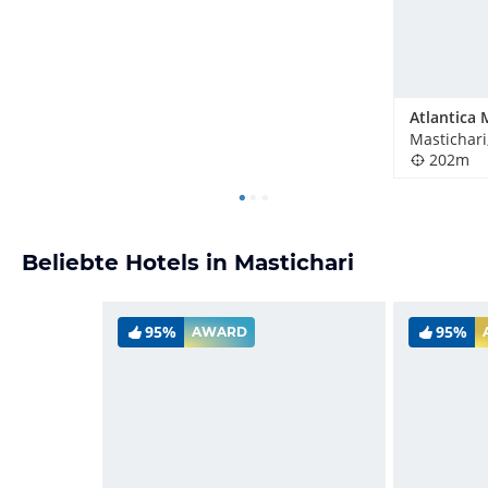
Mastichari
202m
Beliebte Hotels in Mastichari
95%
95%
AWARD