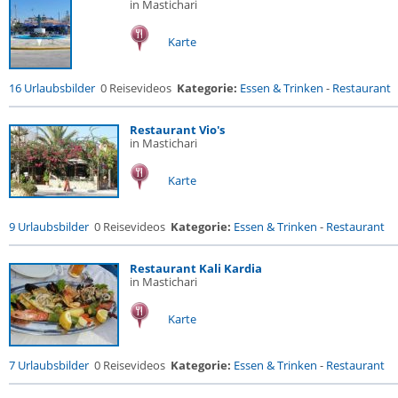
in Mastichari
Karte
16 Urlaubsbilder
0 Reisevideos
Kategorie:
Essen & Trinken
-
Restaurant
Restaurant Vio's
in Mastichari
Karte
9 Urlaubsbilder
0 Reisevideos
Kategorie:
Essen & Trinken
-
Restaurant
Restaurant Kali Kardia
in Mastichari
Karte
7 Urlaubsbilder
0 Reisevideos
Kategorie:
Essen & Trinken
-
Restaurant