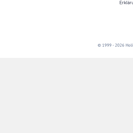
Erklär
© 1999 - 2026 Holi