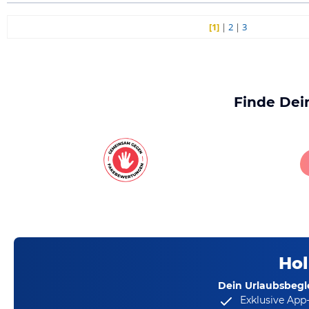
[1]
|
2
|
3
Finde Dei
Hol
Dein Urlaubsbegle
Exklusive App