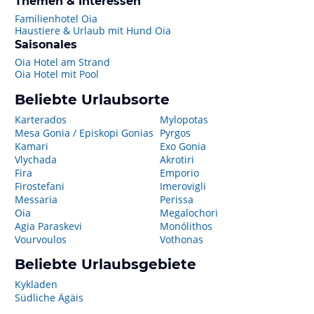
Themen & Interessen
Familienhotel Oia
Haustiere & Urlaub mit Hund Oia
Saisonales
Oia Hotel am Strand
Oia Hotel mit Pool
Beliebte Urlaubsorte
Karterados
Mylopotas
Mesa Gonia / Episkopi Gonias
Pyrgos
Kamari
Exo Gonia
Vlychada
Akrotiri
Fira
Emporio
Firostefani
Imerovigli
Messaria
Perissa
Oia
Megalochori
Agia Paraskevi
Monólithos
Vourvoulos
Vothonas
Beliebte Urlaubsgebiete
Kykladen
Südliche Ägäis