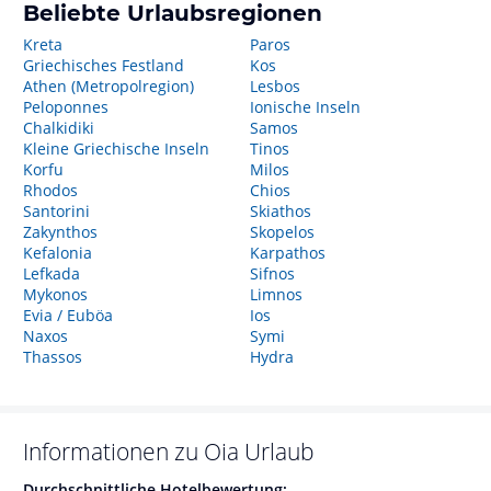
Beliebte Urlaubsregionen
Kreta
Paros
Griechisches Festland
Kos
Athen (Metropolregion)
Lesbos
Peloponnes
Ionische Inseln
Chalkidiki
Samos
Kleine Griechische Inseln
Tinos
Korfu
Milos
Rhodos
Chios
Santorini
Skiathos
Zakynthos
Skopelos
Kefalonia
Karpathos
Lefkada
Sifnos
Mykonos
Limnos
Evia / Euböa
Ios
Naxos
Symi
Thassos
Hydra
Informationen zu
Oia
Urlaub
Durchschnittliche Hotelbewertung: