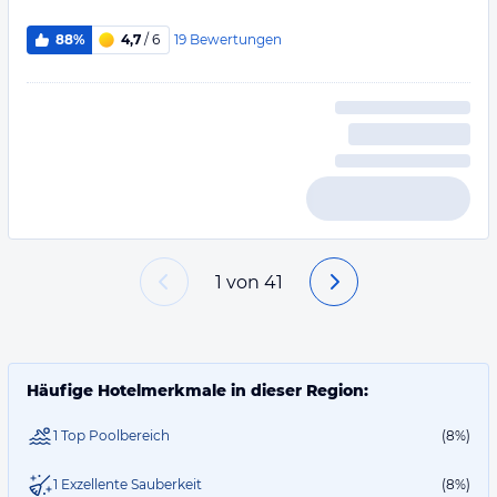
19
Bewertungen
88%
4,7
/ 6
1
von
41
Häufige Hotelmerkmale in dieser Region:
1 Top Poolbereich
(8%)
1 Exzellente Sauberkeit
(8%)