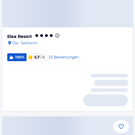
Elea Resort
Oia
·
Santorini
25
Bewertungen
100%
5,7
/ 6