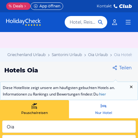
%
Deals
App öffnen
Kontakt
Hotel, Reiseziel
b
Griechenland Urlaub
Santorini Urlaub
Oia Urlaub
Oia Hotels
Teilen
Hotels Oia
Diese Hotelliste zeigt unsere am häufigsten gebuchten Hotels an.
Informationen zu Rankings und Bewertungen findest Du
hier
Pauschalreisen
Nur Hotel
Oia