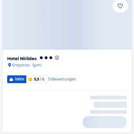
Hotel Niriides
Emporios
·
Symi
9
Bewertungen
100%
5,5
/ 6