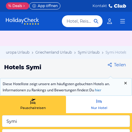
%
Deals
App öffnen
Kontakt
Hotel, Reiseziel
Europa Urlaub
Griechenland Urlaub
Symi Urlaub
Symi Hotels
Teilen
Hotels Symi
Diese Hotelliste zeigt unsere am häufigsten gebuchten Hotels an.
Informationen zu Rankings und Bewertungen findest Du
hier
Pauschalreisen
Nur Hotel
Symi