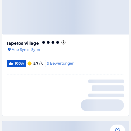
Iapetos Village
Ano Symi
·
Symi
9
Bewertungen
100%
5,7
/ 6