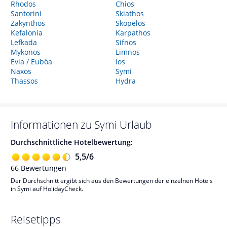
Rhodos
Chios
Santorini
Skiathos
Zakynthos
Skopelos
Kefalonia
Karpathos
Lefkada
Sifnos
Mykonos
Limnos
Evia / Euböa
Ios
Naxos
Symi
Thassos
Hydra
Informationen zu
Symi
Urlaub
Durchschnittliche Hotelbewertung:
5,5
/
6
66
Bewertungen
Der Durchschnitt ergibt sich aus den Bewertungen der einzelnen Hotels
in Symi auf HolidayCheck.
Reisetipps