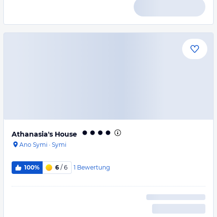
Athanasia's House
Ano Symi
·
Symi
1
Bewertung
100%
6
/ 6