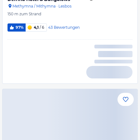
Methymna / Mithymna
·
Lesbos
150 m
zum Strand
43
Bewertungen
97%
4,1
/ 6