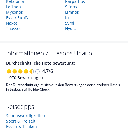
Kefalonia
Karpathos
Lefkada
Sifnos
Mykonos
Limnos
Evia / Euböa
Ios
Naxos
Symi
Thassos
Hydra
Informationen zu
Lesbos
Urlaub
Durchschnittliche Hotelbewertung:
4,7
/
6
1.070
Bewertungen
Der Durchschnitt ergibt sich aus den Bewertungen der einzelnen Hotels
in Lesbos auf HolidayCheck.
Reisetipps
Sehenswürdigkeiten
Sport & Freizeit
Essen & Trinken