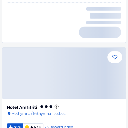
Hotel Amfitriti
Methymna / Mithymna
·
Lesbos
25
Bewertungen
75%
4,6
/ 6