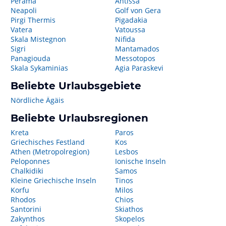
Pérama
Antissa
Neapoli
Golf von Gera
Pirgi Thermis
Pigadakia
Vatera
Vatoussa
Skala Mistegnon
Nifida
Sigri
Mantamados
Panagiouda
Messotopos
Skala Sykaminias
Agia Paraskevi
Beliebte Urlaubsgebiete
Nördliche Ägäis
Beliebte Urlaubsregionen
Kreta
Paros
Griechisches Festland
Kos
Athen (Metropolregion)
Lesbos
Peloponnes
Ionische Inseln
Chalkidiki
Samos
Kleine Griechische Inseln
Tinos
Korfu
Milos
Rhodos
Chios
Santorini
Skiathos
Zakynthos
Skopelos