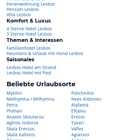
Ferienwohnung Lesbos
Pension Lesbos
Villa Lesbos
Komfort & Luxus
4 Sterne Hotel Lesbos
3 Sterne Hotel Lesbos
Themen & Interessen
Familienhotel Lesbos
Haustiere & Urlaub mit Hund Lesbos
Saisonales
Lesbos Hotel am Strand
Lesbos Hotel mit Pool
Beliebte Urlaubsorte
Mytilíni
Polichnitos
Methymna / Mithymna
Nees Kidonies
Petra
Alyfantá
Plomari
Eftalou
Anaxos Skoutarou
Eresos
Aghios Isidoros
Tavari
Skala Eressos
Vafios
Skala Kallonis
Agiassos