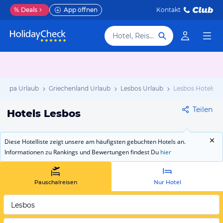
%
Deals
App öffnen
Kontakt
Hotel, Reiseziel
uropa Urlaub
Griechenland Urlaub
Lesbos Urlaub
Lesbos Hotels
Teilen
Hotels Lesbos
Diese Hotelliste zeigt unsere am häufigsten gebuchten Hotels an.
Informationen zu Rankings und Bewertungen findest Du
hier
Pauschalreisen
Nur Hotel
Lesbos