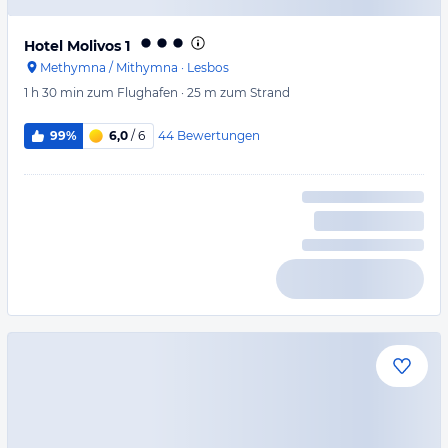
Hotel Molivos 1
Methymna / Mithymna
·
Lesbos
1 h 30 min
zum Flughafen
·
25 m
zum Strand
44
Bewertungen
99%
6,0
/ 6