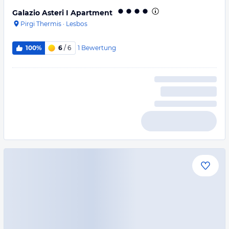
Galazio Asteri I Apartment
Pirgi Thermis
·
Lesbos
1
Bewertung
100%
6
/ 6