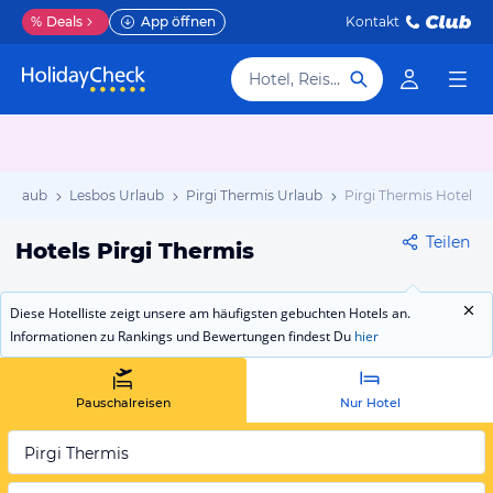
%
Deals
App öffnen
Kontakt
Hotel, Reiseziel
 Urlaub
Lesbos Urlaub
Pirgi Thermis Urlaub
Pirgi Thermis Hotels
Teilen
Hotels Pirgi Thermis
Diese Hotelliste zeigt unsere am häufigsten gebuchten Hotels an.
Informationen zu Rankings und Bewertungen findest Du
hier
Pauschalreisen
Nur Hotel
Pirgi Thermis