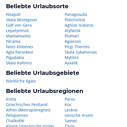
Beliebte Urlaubsorte
Neapoli
Panagiouda
Skala Mistegnon
Polichnitos
Golf von Gera
Aghios Isidoros
Lepetymnos
Alyfantá
Mantamados
Plomari
Pérama
Agiassos
Nees Kidonies
Pirgi Thermis
Agia Paraskevi
Skala Sykaminias
Pigadakia
Mytilíni
Skala Kallonis
Ayvalik
Beliebte Urlaubsgebiete
Nördliche Ägäis
Beliebte Urlaubsregionen
Kreta
Paros
Griechisches Festland
Kos
Athen (Metropolregion)
Lesbos
Peloponnes
Ionische Inseln
Chalkidiki
Samos
Kleine Griechische Inseln
Tinos