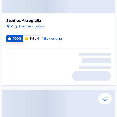
Studios Akrogialia
Pirgi Thermis
·
Lesbos
1
Bewertung
100%
5,9
/ 6