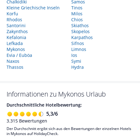
Chalkidiki
Samos
Kleine Griechische Inseln
Tinos
Korfu
Milos
Rhodos
Chios
Santorini
Skiathos
Zakynthos
Skopelos
Kefalonia
Karpathos
Lefkada
Sifnos
Mykonos
Limnos
Evia / Euböa
Ios
Naxos
Symi
Thassos
Hydra
Informationen zu
Mykonos
Urlaub
Durchschnittliche Hotelbewertung:
5,3
/
6
3.315
Bewertungen
Der Durchschnitt ergibt sich aus den Bewertungen der einzelnen Hotels
in Mykonos auf HolidayCheck.