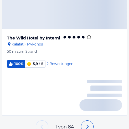
The Wild Hotel by Interni
Kalafati
·
Mykonos
50 m
zum Strand
2
Bewertungen
100%
5,9
/ 6
1
von
84