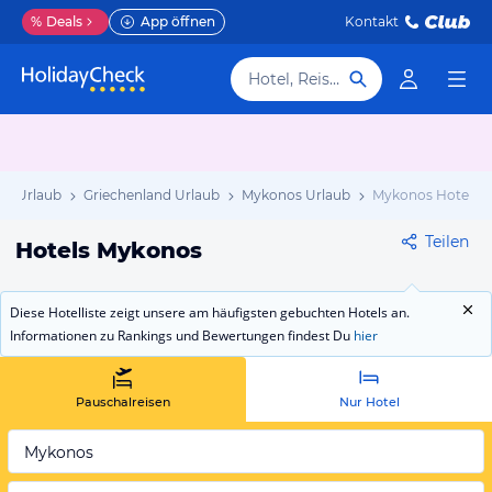
%
Deals
App öffnen
Kontakt
Hotel, Reiseziel
pa Urlaub
Griechenland Urlaub
Mykonos Urlaub
Mykonos Hotels
Teilen
Hotels Mykonos
Diese Hotelliste zeigt unsere am häufigsten gebuchten Hotels an.
Informationen zu Rankings und Bewertungen findest Du
hier
Pauschalreisen
Nur Hotel
Mykonos