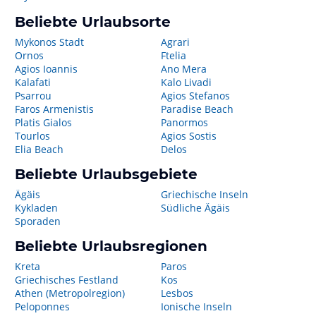
Beliebte Urlaubsorte
Mykonos Stadt
Agrari
Ornos
Ftelia
Agios Ioannis
Ano Mera
Kalafati
Kalo Livadi
Psarrou
Agios Stefanos
Faros Armenistis
Paradise Beach
Platis Gialos
Panormos
Tourlos
Agios Sostis
Elia Beach
Delos
Beliebte Urlaubsgebiete
Ägäis
Griechische Inseln
Kykladen
Südliche Ägäis
Sporaden
Beliebte Urlaubsregionen
Kreta
Paros
Griechisches Festland
Kos
Athen (Metropolregion)
Lesbos
Peloponnes
Ionische Inseln