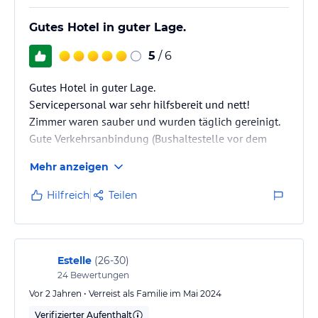
verbindlichen
Angebotsdetails
des jeweiligen Veranstalters.
Gutes Hotel in guter Lage.
5
/ 6
Gutes Hotel in guter Lage.
Servicepersonal war sehr hilfsbereit und nett!
Zimmer waren sauber und wurden täglich gereinigt.
Gute Verkehrsanbindung (Bushaltestelle vor dem
Hotel, neuer Hafen - SeaBus, nur wenige Gehminuten
Mehr anzeigen
entfernt) - Alles in Allem ein schöner Aufenthalt
Hilfreich
Teilen
Estelle
(
26-30
)
24
Bewertungen
Vor 2 Jahren • Verreist als Familie im Mai 2024
Verifizierter Aufenthalt