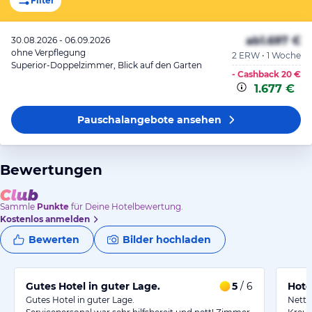
Filter
ab
1.697 €
30.08.2026 - 06.09.2026
ohne Verpflegung
2 ERW • 1 Woche
Superior-Doppelzimmer, Blick auf den Garten
- Cashback
20 €
1.677 €
Pauschalangebote
ansehen
Bewertungen
Sammle
Punkte
für Deine Hotelbewertung.
Kostenlos anmelden
Bewerten
Bilder hochladen
Gutes Hotel in guter Lage.
5
/ 6
Hote
Gutes Hotel in guter Lage.
Nette