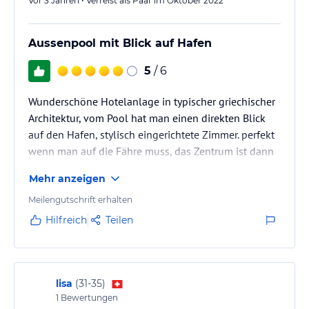
Vor 3 Jahren • Verreist als Paar im Oktober 2022
Aussenpool mit Blick auf Hafen
5
/ 6
Wunderschöne Hotelanlage in typischer griechischer
Architektur, vom Pool hat man einen direkten Blick
auf den Hafen, stylisch eingerichtete Zimmer. perfekt
wenn man auf die Fähre muss, das Zentrum ist dann
doch etwas entfernt.
Mehr anzeigen
Meilengutschrift erhalten
Hilfreich
Teilen
lisa
(
31-35
)
1
Bewertungen