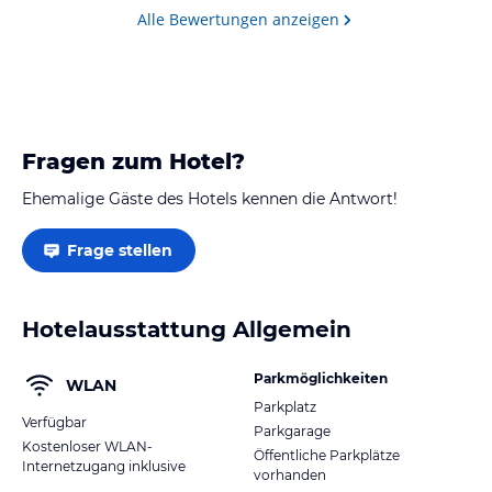
Venedig, damit man Abends zu Fuß dort hin kann!
Alle Bewertungen anzeigen
Fragen zum Hotel?
Ehemalige Gäste des Hotels kennen die Antwort!
Frage stellen
Hotelausstattung Allgemein
Parkmöglichkeiten
WLAN
Parkplatz
Verfügbar
Parkgarage
Kostenloser WLAN-
Öffentliche Parkplätze
Internetzugang inklusive
vorhanden