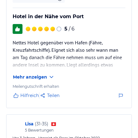
Hotel in der Nähe vom Port
5
/ 6
Nettes Hotel gegenüber vom Hafen (Fähre,
Kreuzfahrtschiffe). Eignet sich also sehr wann man
am Tag danach die Fähre nehmen muss um auf eine
andere Insel zu kommen. Liegt allerdings etwas
weiter weg von der Stadt Mykonos. Man hat jeddoch
Mehr anzeigen
die Möglichkeit Bus oder Wassertaxi von dort bis zum
Old Port zu nehmen. Wir haben ein Upgrade
Meilengutschrift erhalten
bekommen. Allerdings glaube ich dass ech nur daran
Hilfreich
Teilen
lag, weil es ausserhalb der Saison war.
Lisa
(
31-35
)
5
Bewertungen