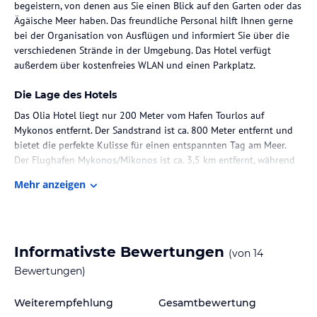
begeistern, von denen aus Sie einen Blick auf den Garten oder das
Ägäische Meer haben. Das freundliche Personal hilft Ihnen gerne
bei der Organisation von Ausflügen und informiert Sie über die
verschiedenen Strände in der Umgebung. Das Hotel verfügt
außerdem über kostenfreies WLAN und einen Parkplatz.
Die Lage des Hotels
Das Olia Hotel liegt nur 200 Meter vom Hafen Tourlos auf
Mykonos entfernt. Der Sandstrand ist ca. 800 Meter entfernt und
bietet die perfekte Kulisse für einen entspannten Tag am Meer.
Der Flughafen Mykonos/Mikonos ist ca. 3,5 km entfernt, während
das Zentrum von Tourlos und andere Sehenswürdigkeiten bequem
Mehr anzeigen
zu Fuß erreichbar sind.
Zimmer / Unterbringung im Hotel
Das Olia Hotel verfügt über insgesamt 30 Zimmer, die sich in
Informativste Bewertungen
(von
14
einem zweistöckigen Haupthaus und vier Nebengebäuden
befinden. Die Zimmer sind schlicht eingerichtet und verfügen über
Bewertungen)
Annehmlichkeiten wie Klimaanlage, Fernseher, Safe und
Kühlschrank. Jedes Zimmer hat ein eigenes Badezimmer mit
Weiterempfehlung
Gesamtbewertung
Dusche oder Badewanne und einen Haartrockner. WLAN ist im