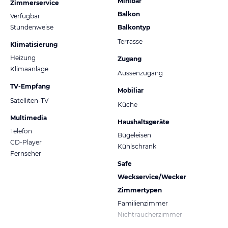
Minibar
Zimmerservice
Balkon
Verfügbar
Stundenweise
Balkontyp
Terrasse
Klimatisierung
Heizung
Zugang
Klimaanlage
Aussenzugang
TV-Empfang
Mobiliar
Satelliten-TV
Küche
Multimedia
Haushaltsgeräte
Telefon
Bügeleisen
CD-Player
Kühlschrank
Fernseher
Safe
Weckservice/Wecker
Zimmertypen
Familienzimmer
Nichtraucherzimmer