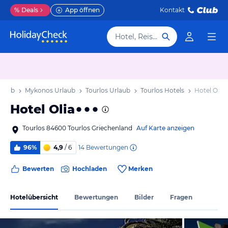
%
Deals
App öffnen
Kontakt
Hotel, Reiseziel
rlaub
Mykonos Urlaub
Tourlos Urlaub
Tourlos Hotels
Hotel Olia
Hotel Olia
Tourlos 84600 Tourlos Griechenland
Auf Karte anzeigen
14
Bewertungen
96%
4,9
/ 6
Bewerten
Hochladen
Merken
Hotelübersicht
Bewertungen
Bilder
Fragen