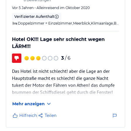
Vor 5 Jahren • Alleinreisend im Oktober 2020
Verifizierter Aufenthalt
Doppelzimmer = Einzelzimmer,Meerblick,Klimaanlage,Bad oder Dusch
Hotel OK!!! Lage sehr schlecht wegen
LÄRM!!!
3
/ 6
Das Hotel ist nicht schlecht! aber die Lage an der
Hauptstraße macht es schlecht! die ganze Nacht
tukert der Motor der Fähren von Athen! das dumpfe
brummen der Schiffsdiesel geht durch die Fenster!
Sehr viel KFZ Verkehr zur Fähre!!!
Mehr anzeigen
Der Weg nach klein Venedig ist sehr weit bzw. die
Lage ist schlecht!
Hilfreich
Teilen
Ich würde mir wenn ich wieder nach Mykonos
komme immer ein Hotel suchen, nah an klein