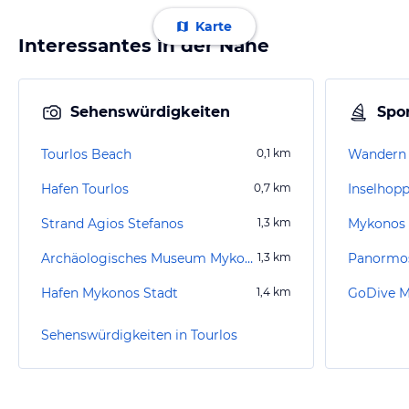
Karte
Interessantes in der Nähe
Sehenswürdigkeiten
Spor
Tourlos Beach
0,1
km
Wandern 
Hafen Tourlos
0,7
km
Inselhopp
Strand Agios Stefanos
1,3
km
Mykonos
Archäologisches Museum Mykonos
1,3
km
Panormo
Hafen Mykonos Stadt
1,4
km
GoDive 
Sehenswürdigkeiten in Tourlos