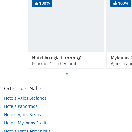
100%
100%
Hotel Acrogiali
Psarrou, Griechenland
Agios Ioan
Orte in der Nähe
Hotels
Agios Stefanos
Hotels
Panormos
Hotels
Agios Sostis
Hotels
Mykonos Stadt
Hotels
Faros Armenistis