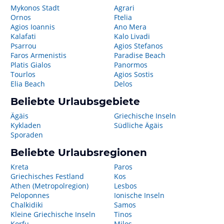
Mykonos Stadt
Agrari
Ornos
Ftelia
Agios Ioannis
Ano Mera
Kalafati
Kalo Livadi
Psarrou
Agios Stefanos
Faros Armenistis
Paradise Beach
Platis Gialos
Panormos
Tourlos
Agios Sostis
Elia Beach
Delos
Beliebte Urlaubsgebiete
Ägäis
Griechische Inseln
Kykladen
Südliche Ägäis
Sporaden
Beliebte Urlaubsregionen
Kreta
Paros
Griechisches Festland
Kos
Athen (Metropolregion)
Lesbos
Peloponnes
Ionische Inseln
Chalkidiki
Samos
Kleine Griechische Inseln
Tinos
Korfu
Milos