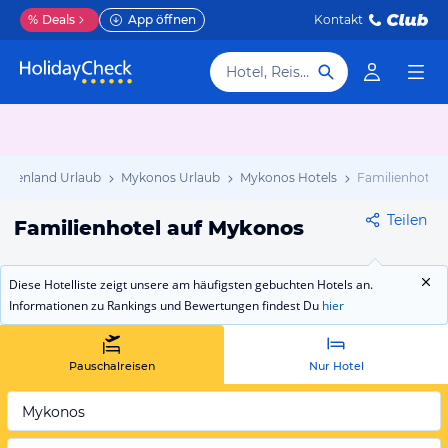
%
Deals
App öffnen
Kontakt
Hotel, Reiseziel
echenland Urlaub
Mykonos Urlaub
Mykonos Hotels
Familienhotel
Teilen
Familienhotel auf Mykonos
Diese Hotelliste zeigt unsere am häufigsten gebuchten Hotels an.
Informationen zu Rankings und Bewertungen findest Du
hier
Pauschalreisen
Nur Hotel
Mykonos