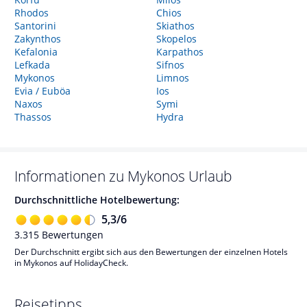
Rhodos
Chios
Santorini
Skiathos
Zakynthos
Skopelos
Kefalonia
Karpathos
Lefkada
Sifnos
Mykonos
Limnos
Evia / Euböa
Ios
Naxos
Symi
Thassos
Hydra
Informationen zu
Mykonos
Urlaub
Durchschnittliche Hotelbewertung:
5,3
/
6
3.315
Bewertungen
Der Durchschnitt ergibt sich aus den Bewertungen der einzelnen Hotels
in Mykonos auf HolidayCheck.
Reisetipps