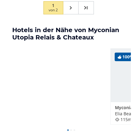
1
von
2
Hotels in der Nähe von Myconian
Utopia Relais & Chateaux
100%
Elia Beach
115m