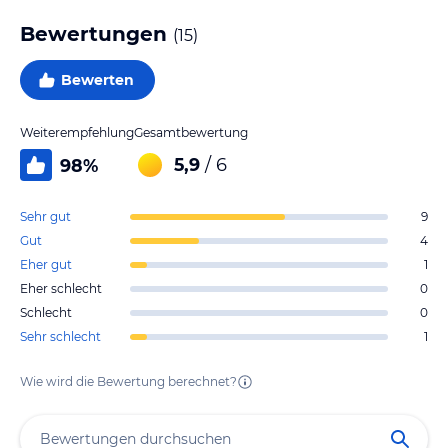
Bewertungen
(
15
)
Bewerten
Weiterempfehlung
Gesamtbewertung
5,9
/ 6
98
%
Sehr gut
9
Gut
4
Eher gut
1
Eher schlecht
0
Schlecht
0
Sehr schlecht
1
Wie wird die Bewertung berechnet?