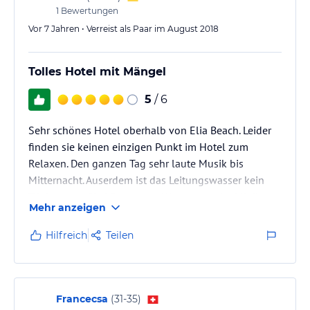
1
Bewertungen
Vor 7 Jahren • Verreist als Paar im August 2018
Tolles Hotel mit Mängel
5
/ 6
Sehr schönes Hotel oberhalb von Elia Beach. Leider
finden sie keinen einzigen Punkt im Hotel zum
Relaxen. Den ganzen Tag sehr laute Musik bis
Mitternacht. Auserdem ist das Leitungswasser kein
Trinkwasser. Sie können nur Wasser aus der Minibar
Mehr anzeigen
kaufen. Für so ein Hotel ein" NO-GO"
Hilfreich
Teilen
Francecsa
(
31-35
)