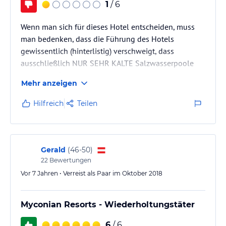
1
/ 6
Wenn man sich für dieses Hotel entscheiden, muss
man bedenken, dass die Führung des Hotels
gewissentlich (hinterlistig) verschweigt, dass
ausschließlich NUR SEHR KALTE Salzwasserpoole
existieren. Gemütliches schwimmen kann man
Mehr anzeigen
vergessen! Warum soll ich dort meinen - sehr teuren -
Urlaub verbringen?
Hilfreich
Teilen
Gerald
(
46-50
)
22
Bewertungen
Vor 7 Jahren • Verreist als Paar im Oktober 2018
Myconian Resorts - Wiederholtungstäter
6
/ 6