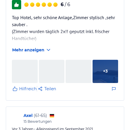
6
/ 6
Top Hotel, sehr schöne Anlage,Zimmer stylisch ,sehr
sauber .
(Zimmer wurden täglich 2x!! geputzt inkl. frischer
Handtücher)
Mitarbeiter sind super freundlich und
Mehr anzeigen
zuvorkommend.
Sehr junges Team , aber sehr kompetent.
10/10 Pk
+
3
Hilfreich
Teilen
Axel
(
61-65
)
15
Bewertungen
Vor 3 Jahren • Alleinreisend im September 2021