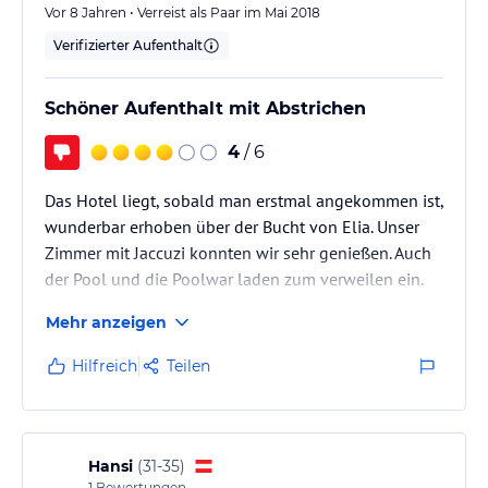
Vor 8 Jahren • Verreist als Paar im Mai 2018
Verifizierter Aufenthalt
Schöner Aufenthalt mit Abstrichen
4
/ 6
Das Hotel liegt, sobald man erstmal angekommen ist,
wunderbar erhoben über der Bucht von Elia. Unser
Zimmer mit Jaccuzi konnten wir sehr genießen. Auch
der Pool und die Poolwar laden zum verweilen ein.
Der private Strandabschnitt mit Service war auch ein
Mehr anzeigen
kleines Highlight. Speisenangebot beim Frühstück
war in Ordnung ("echter" Champagner) - leider war der
Hilfreich
Teilen
Service unter Relais&Chateau Niveau. Wenn die
einzige Hostess uns am 5. Tag noch immer nach der
Zimmernummer fragt und uns anbietet das Buffet zu
erklären. No go.…
Hansi
(
31-35
)
1
Bewertungen