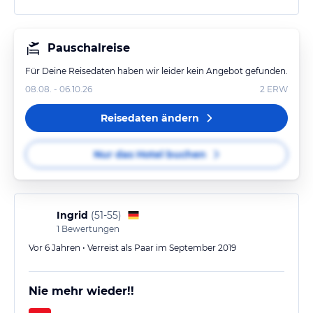
Pauschalreise
Für Deine Reisedaten haben wir leider kein Angebot gefunden.
08.08. - 06.10.26
2
ERW
Reisedaten ändern
Nur das Hotel buchen
Ingrid
(
51-55
)
1
Bewertungen
Vor 6 Jahren • Verreist als Paar im September 2019
Nie mehr wieder!!