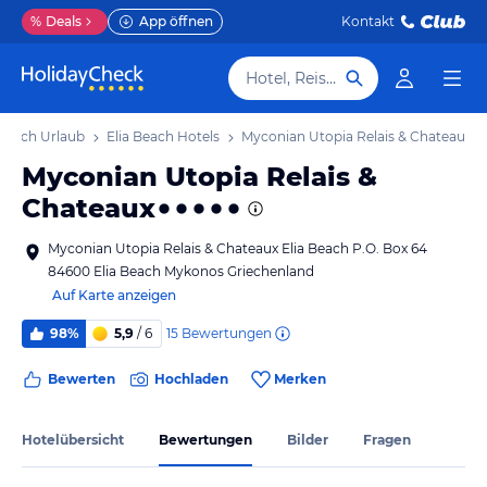
%
Deals
App öffnen
Kontakt
Hotel, Reiseziel
 Beach Urlaub
Elia Beach Hotels
Myconian Utopia Relais & Chateaux
Myconian Utopia Relais &
Chateaux
Myconian Utopia Relais & Chateaux Elia Beach P.O. Box 64
84600 Elia Beach Mykonos Griechenland
Auf Karte anzeigen
15
Bewertungen
98%
5,9
/ 6
Bewerten
Hochladen
Merken
Hotelübersicht
Bewertungen
Bilder
Fragen