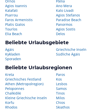
Ornos
Ftelia
Agios Ioannis
Ano Mera
Kalafati
Kalo Livadi
Psarrou
Agios Stefanos
Faros Armenistis
Paradise Beach
Platis Gialos
Panormos
Tourlos
Agios Sostis
Elia Beach
Delos
Beliebte Urlaubsgebiete
Ägäis
Griechische Inseln
Kykladen
Südliche Ägäis
Sporaden
Beliebte Urlaubsregionen
Kreta
Paros
Griechisches Festland
Kos
Athen (Metropolregion)
Lesbos
Peloponnes
Samos
Chalkidiki
Tinos
Kleine Griechische Inseln
Milos
Korfu
Chios
Rhodos
Skiathos