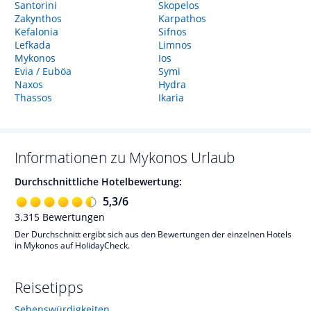
Santorini
Skopelos
Zakynthos
Karpathos
Kefalonia
Sifnos
Lefkada
Limnos
Mykonos
Ios
Evia / Euböa
Symi
Naxos
Hydra
Thassos
Ikaria
Informationen zu
Mykonos
Urlaub
Durchschnittliche Hotelbewertung:
5,3
/
6
3.315
Bewertungen
Der Durchschnitt ergibt sich aus den Bewertungen der einzelnen Hotels
in Mykonos auf HolidayCheck.
Reisetipps
Sehenswürdigkeiten