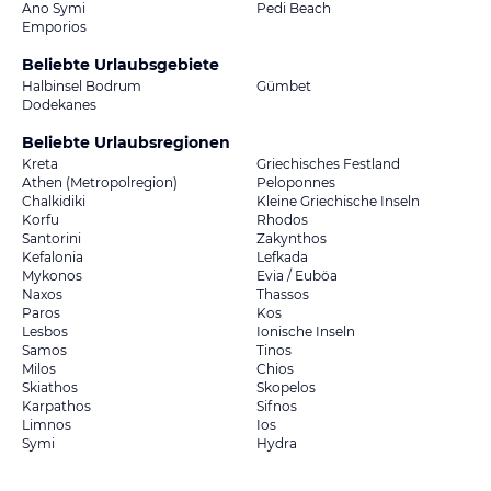
Ano Symi
Pedi Beach
Emporios
Beliebte Urlaubsgebiete
Halbinsel Bodrum
Gümbet
Dodekanes
Beliebte Urlaubsregionen
Kreta
Griechisches Festland
Athen (Metropolregion)
Peloponnes
Chalkidiki
Kleine Griechische Inseln
Korfu
Rhodos
Santorini
Zakynthos
Kefalonia
Lefkada
Mykonos
Evia / Euböa
Naxos
Thassos
Paros
Kos
Lesbos
Ionische Inseln
Samos
Tinos
Milos
Chios
Skiathos
Skopelos
Karpathos
Sifnos
Limnos
Ios
Symi
Hydra