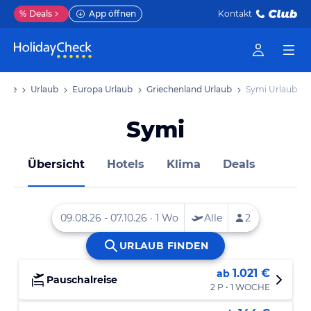
%
Deals
App öffnen
Kontakt
seite
Urlaub
Europa Urlaub
Griechenland Urlaub
Symi Urlaub
Symi
Übersicht
Hotels
Klima
Deals
1.021 €
ab
Pauschalreise
2 P • 1 WOCHE