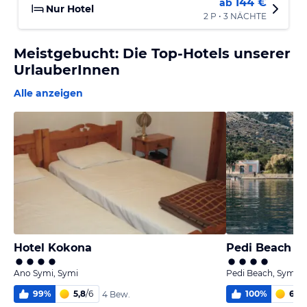
144 €
ab
Nur Hotel
2 P • 3 NÄCHTE
Meistgebucht: Die Top-Hotels unserer
UrlauberInnen
Alle anzeigen
Hotel Kokona
Pedi Beach Ho
Ano Symi, Symi
Pedi Beach, Symi
99
%
5,8
/
6
100
%
6,0
/
4 Bew.