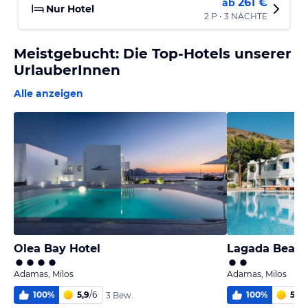
261 €
ab
Nur Hotel
2 P • 3 NÄCHTE
Meistgebucht: Die Top-Hotels unserer
UrlauberInnen
Alle anzeigen
Olea Bay Hotel
Lagada Beach
Adamas, Milos
Adamas, Milos
100
%
5,9
/
6
100
%
5,1
/
6
3 Bew.