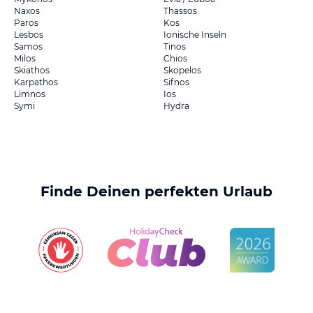
Naxos
Thassos
Paros
Kos
Lesbos
Ionische Inseln
Samos
Tinos
Milos
Chios
Skiathos
Skopelos
Karpathos
Sifnos
Limnos
Ios
Symi
Hydra
Finde Deinen perfekten Urlaub