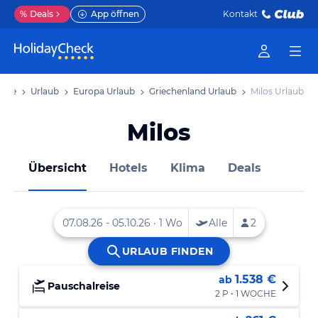
%
Deals
App öffnen
Kontakt
seite
Urlaub
Europa Urlaub
Griechenland Urlaub
Milos Urlaub
Milos
Übersicht
Hotels
Klima
Deals
1.538 €
ab
Pauschalreise
2 P • 1 WOCHE