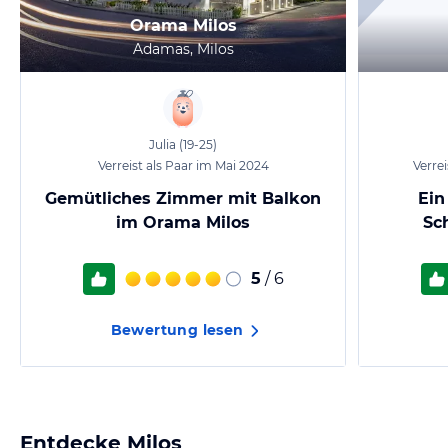
Orama Milos
Adamas, Milos
Julia
(19-25)
Verreist als Paar im Mai 2024
Verre
Gemütliches Zimmer mit Balkon
Ein
im Orama Milos
Sc
5
/ 6
Bewertung lesen
Entdecke
Milos