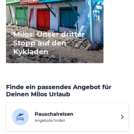
schlenderst, den Sonnenuntergang über dem Mittelmeer
genießt oder die faszinierende Küste erkundest – auf Milos
verbinden sich Erholung, Natur und griechische
Lebensfreude zu einem unvergesslichen Urlaubserlebnis.
Milos: Unser dritter
Stopp auf den
Kykladen
Finde ein passendes Angebot für
Deinen Milos Urlaub
Pauschalreisen
Angebote finden