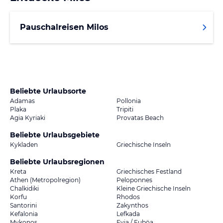
Pauschalreisen Milos
Beliebte Urlaubsorte
Adamas
Pollonia
Plaka
Tripiti
Agia Kyriaki
Provatas Beach
Beliebte Urlaubsgebiete
Kykladen
Griechische Inseln
Beliebte Urlaubsregionen
Kreta
Griechisches Festland
Athen (Metropolregion)
Peloponnes
Chalkidiki
Kleine Griechische Inseln
Korfu
Rhodos
Santorini
Zakynthos
Kefalonia
Lefkada
Mykonos
Evia / Euböa