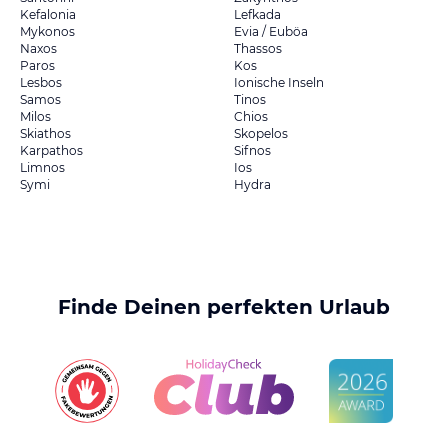
Kefalonia
Lefkada
Mykonos
Evia / Euböa
Naxos
Thassos
Paros
Kos
Lesbos
Ionische Inseln
Samos
Tinos
Milos
Chios
Skiathos
Skopelos
Karpathos
Sifnos
Limnos
Ios
Symi
Hydra
Finde Deinen perfekten Urlaub