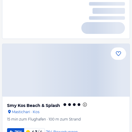
Smy Kos Beach & Splash
Mastichari
·
Kos
15 min
zum Flughafen
·
100 m
zum Strand
764
Bewertungen
76%
4,7
/ 6