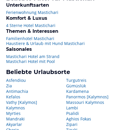
Unterkunftsarten
Ferienwohnung Mastichari
Komfort & Luxus
4 Sterne Hotel Mastichari
Themen & Interessen
Familienhotel Mastichari
Haustiere & Urlaub mit Hund Mastichari
Saisonales
Mastichari Hotel am Strand
Mastichari Hotel mit Pool
Beliebte Urlaubsorte
Asfendiou
Turgutreis
Zia
Gümüslük
Antimachia
Kardamena
Kefalos
Panormos [Kalymnos]
Vathy [Kalymos]
Massouri Kalymnos
Kalymnos
Lambi
Myrties
Psalidi
Mandraki
Aghios Fokas
Akyarlar
Zipari
Chorio
Tigaki