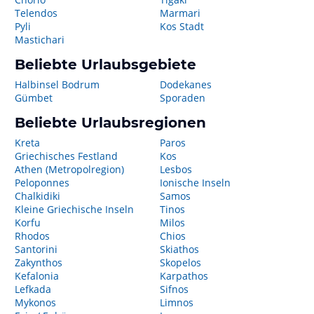
Telendos
Marmari
Pyli
Kos Stadt
Mastichari
Beliebte Urlaubsgebiete
Halbinsel Bodrum
Dodekanes
Gümbet
Sporaden
Beliebte Urlaubsregionen
Kreta
Paros
Griechisches Festland
Kos
Athen (Metropolregion)
Lesbos
Peloponnes
Ionische Inseln
Chalkidiki
Samos
Kleine Griechische Inseln
Tinos
Korfu
Milos
Rhodos
Chios
Santorini
Skiathos
Zakynthos
Skopelos
Kefalonia
Karpathos
Lefkada
Sifnos
Mykonos
Limnos