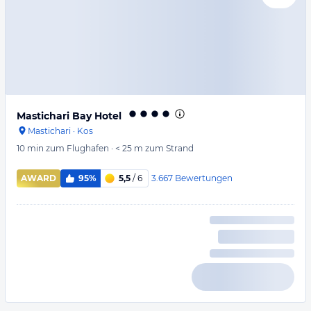
Mastichari Bay Hotel
Mastichari
·
Kos
10 min
zum Flughafen
·
< 25 m
zum Strand
3.667
Bewertungen
AWARD
95%
5,5
/ 6