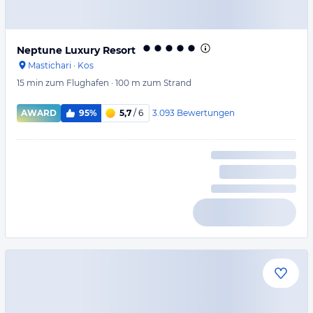
Neptune Luxury Resort
Mastichari
·
Kos
15 min
zum Flughafen
·
100 m
zum Strand
3.093
Bewertungen
AWARD
95%
5,7
/ 6