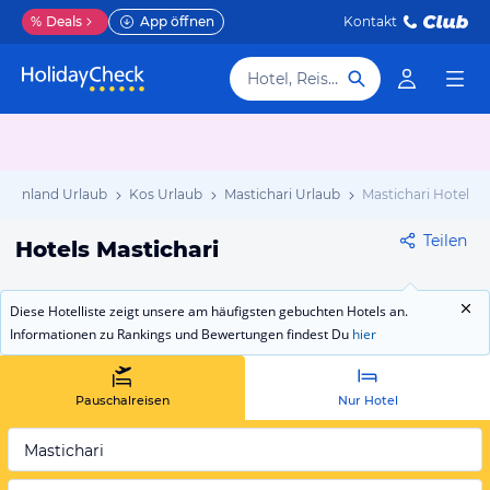
%
Deals
App öffnen
Kontakt
Hotel, Reiseziel
echenland Urlaub
Kos Urlaub
Mastichari Urlaub
Mastichari Hotels
Teilen
Hotels Mastichari
Diese Hotelliste zeigt unsere am häufigsten gebuchten Hotels an.
Informationen zu Rankings und Bewertungen findest Du
hier
Pauschalreisen
Nur Hotel
Mastichari