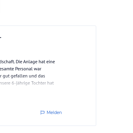
.
chaft. Die Anlage hat eine
gesamte Personal war
r gut gefallen und das
sere 6-jährige Tochter hat
er…
Melden