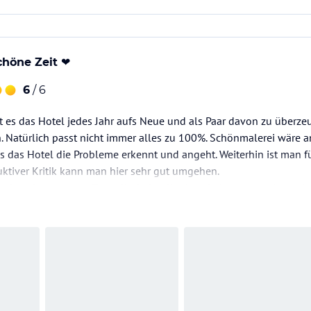
höne Zeit ❤️
6
/ 6
t es das Hotel jedes Jahr aufs Neue und als Paar davon zu überze
 Natürlich passt nicht immer alles zu 100%. Schönmalerei wäre an
ass das Hotel die Probleme erkennt und angeht. Weiterhin ist man 
uktiver Kritik kann man hier sehr gut umgehen.
❤️" an das gesamte Team. Ihr habt alle dazu beigetragen, dass w