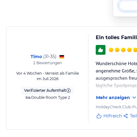
Ein tolles Fami
Timo
(
31-35
)
Wunderschöne Hotel
2
Bewertungen
angenehme Größe, s
Vor 4 Wochen • Verreist als Familie
ausgesprochen freun
im Juli 2026
tägliche Sportprogr
Verifizierter Aufenthalt
sich vom ersten Ta
Mehr anzeigen
Double Room Type 2
HolidayCheck Club-Pu
Hilfreich
Tei