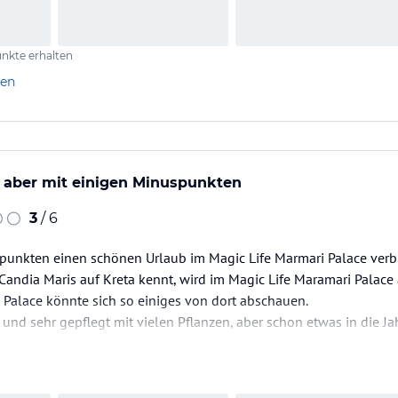
nkte erhalten
len
, aber mit einigen Minuspunkten
3
/ 6
spunkten einen schönen Urlaub im Magic Life Marmari Palace verb
Candia Maris auf Kreta kennt, wird im Magic Life Maramari Palace 
 Palace könnte sich so einiges von dort abschauen.
ig und sehr gepflegt mit vielen Pflanzen, aber schon etwas in die
rungsbedürftig.
ehr Möglichkeiten in der Anlage geben um sich etwas zum Trinke