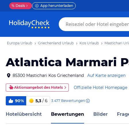
%
Deals
App herunterladen
Europa Urlaub
Griechenland Urlaub
Kos Urlaub
Mastichari Ur
Atlantica Marmari P
85300 Mastichari Kos Griechenland
Auf Karte anzeigen
Offizielle Hotel Homepage
Aktionsangebot des Hotels
90%
5,3
/ 6
3.477
Bewertungen
Hotelübersicht
Bewertungen
Bilder
Frag