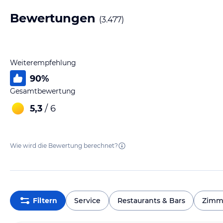
Bewertungen
(
3.477
)
Weiterempfehlung
90
%
Gesamtbewertung
5,3
/ 6
Wie wird die Bewertung berechnet?
Filtern
Service
Restaurants & Bars
Zimm