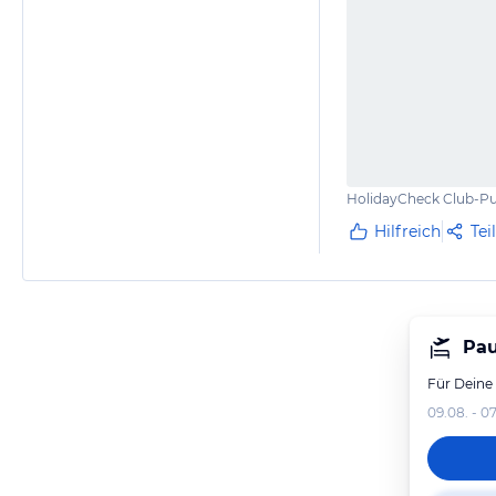
HolidayCheck Club-Pu
Hilfreich
Tei
Pau
Für Deine
09.08. - 07