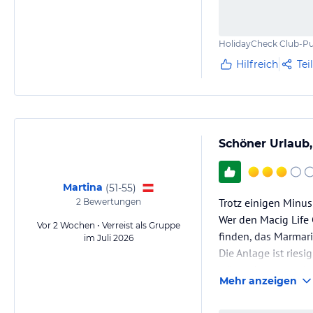
HolidayCheck Club-Pu
Hilfreich
Tei
Schöner Urlaub
Martina
(
51-55
)
Trotz einigen Minu
2
Bewertungen
Wer den Macig Life 
Vor 2 Wochen • Verreist als Gruppe
finden, das Marmari
im Juli 2026
Die Anlage ist ries
wäre schon renovie
Mehr anzeigen
Es könnte am Tag m