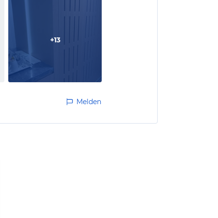
+
13
Melden