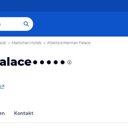
laub
Mastichari Hotels
Atlantica Marmari Palace
alace
en
Kontakt