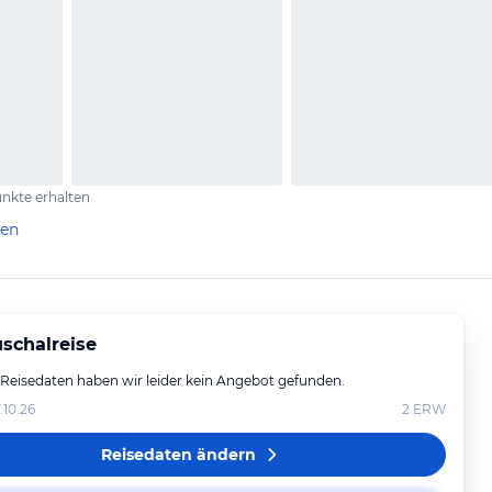
nkte erhalten
len
schalreise
 Reisedaten haben wir leider kein Angebot gefunden.
.10.26
2
ERW
Reisedaten ändern