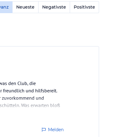
vanz
Neueste
Negativste
Positivste
was den Club, die
 freundlich und hilfsbereit.
ehr zuvorkommend und
 schütteln. Was erwarten bloß
les zur…
Melden