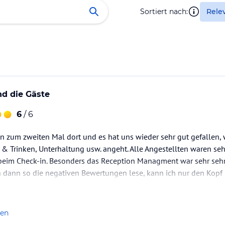
Sortiert nach:
Rele
nd die Gäste
6
/ 6
 zum zweiten Mal dort und es hat uns wieder sehr gut gefallen, 
 & Trinken, Unterhaltung usw. angeht. Alle Angestellten waren sehr
beim Check-in. Besonders das Reception Managment war sehr s
ch dann so die negativen Bewertungen lese, kann ich nur den Kopf
nn sie im Urlaub sind. Im TUI Magic Life Marmari Palace, wird al
len