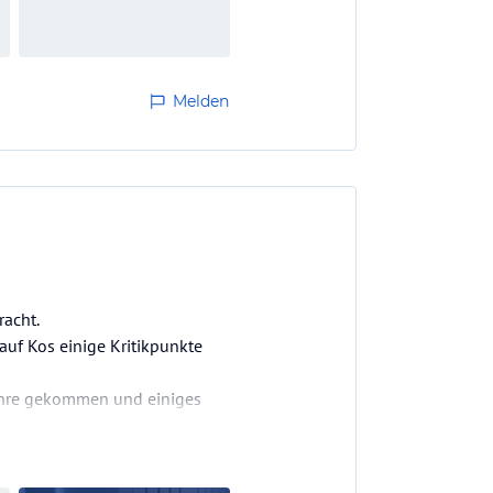
Melden
racht.
auf Kos einige Kritikpunkte
 Jahre gekommen und einiges
n zu holen, die Poolbar…