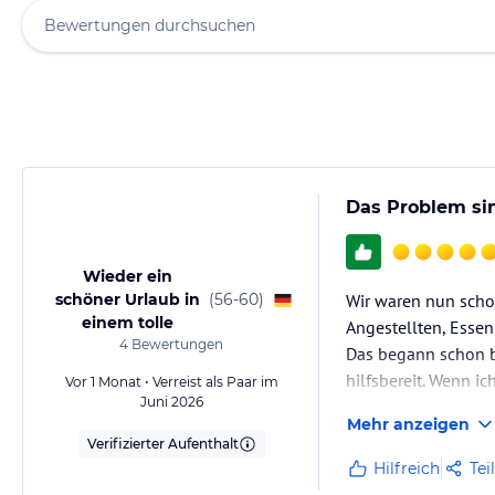
Das Problem si
Wieder ein
schöner Urlaub in
(
56-60
)
Wir waren nun schon
einem tolle
Angestellten, Essen
4
Bewertungen
Das begann schon 
hilfsbereit. Wenn i
Vor 1 Monat • Verreist als Paar im
Juni 2026
einige Menschen, we
Mehr anzeigen
Verifizierter Aufenthalt
Hilfreich
Tei