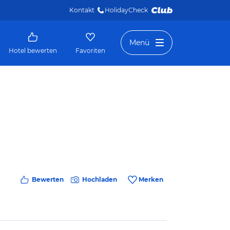
Kontakt
HolidayCheck 
Menü
Hotel bewerten
Favoriten
Bewerten
Hochladen
Merken