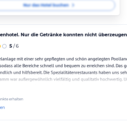
Nur das Hotel buchen
lienhotel. Nur die Getränke konnten nicht überzeugen
5
/ 6
anlage mit einer sehr gepflegten und schön angelegten Poollands
odass alle Bereiche schnell und bequem zu erreichen sind. Das 
dlich und hilfsbereit. Die Spezialitätenrestaurants haben uns seh
amm war außergewöhnlich vielfältig und qualitativ hochwertig. Un
g an pudelwohl gefühlt, schnell Freunde gefunden und war von d
nkte erhalten
len