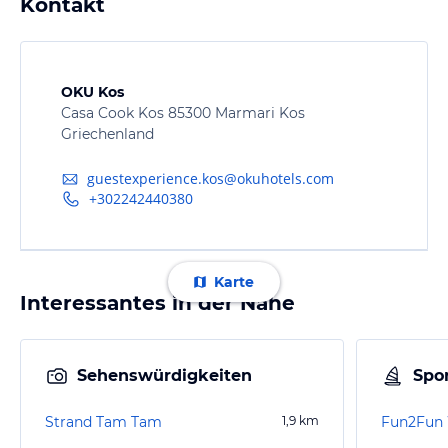
Kontakt
OKU Kos
Casa Cook Kos 85300 Marmari Kos
Griechenland
guestexperience.kos@okuhotels.com
+302242440380
Karte
Interessantes in der Nähe
Sehenswürdigkeiten
Spor
Strand Tam Tam
1,9
km