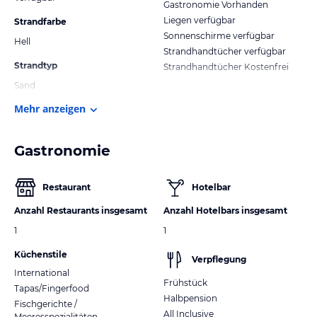
Gastronomie Vorhanden
Liegen verfügbar
Strandfarbe
Sonnenschirme verfügbar
Hell
Strandhandtücher verfügbar
Strandtyp
Strandhandtücher Kostenfrei
Sand
Mehr anzeigen
Gastronomie
Restaurant
Hotelbar
Anzahl Restaurants insgesamt
Anzahl Hotelbars insgesamt
1
1
Küchenstile
Verpflegung
International
Frühstück
Tapas/Fingerfood
Halbpension
Fischgerichte /
All Inclusive
Meeresspezialitäten