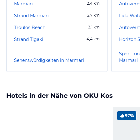
Marmari
2,4
km
Strand Marmari
2,7
km
Lido Wat
Troulos Beach
3,1
km
Strand Tigaki
4,4
km
Horizon S
Sport- un
Sehenswürdigkeiten in Marmari
Marmari
Hotels in der Nähe von OKU Kos
97%