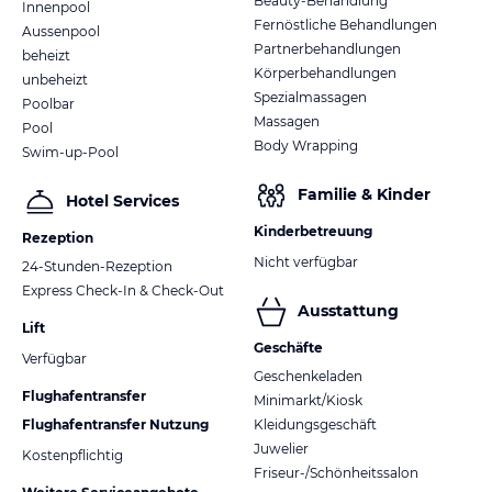
Beauty-Behandlung
Innenpool
Fernöstliche Behandlungen
Aussenpool
Partnerbehandlungen
beheizt
Körperbehandlungen
unbeheizt
Spezialmassagen
Poolbar
Massagen
Pool
Body Wrapping
Swim-up-Pool
Familie & Kinder
Hotel Services
Kinderbetreuung
Rezeption
Nicht verfügbar
24-Stunden-Rezeption
Express Check-In & Check-Out
Ausstattung
Lift
Geschäfte
Verfügbar
Geschenkeladen
Flughafentransfer
Minimarkt/Kiosk
Flughafentransfer Nutzung
Kleidungsgeschäft
Juwelier
Kostenpflichtig
Friseur-/Schönheitssalon