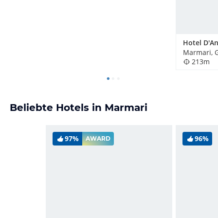
Marmari, 
213m
Beliebte Hotels in Marmari
97%
96%
AWARD