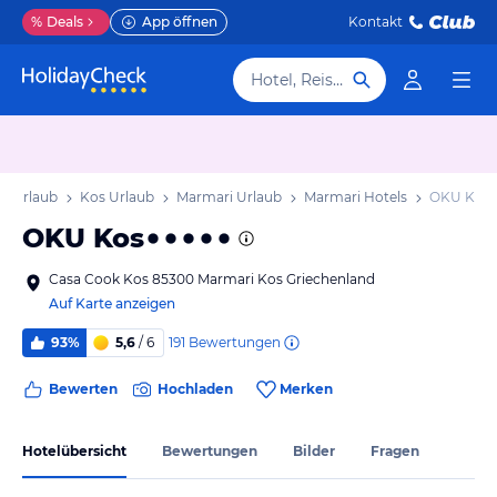
%
Deals
App öffnen
Kontakt
Hotel, Reiseziel
d Urlaub
Kos Urlaub
Marmari Urlaub
Marmari Hotels
OKU Kos
OKU Kos
Casa Cook Kos 85300 Marmari Kos Griechenland
Auf Karte anzeigen
191
Bewertungen
93%
5,6
/ 6
Bewerten
Hochladen
Merken
Hotelübersicht
Bewertungen
Bilder
Fragen