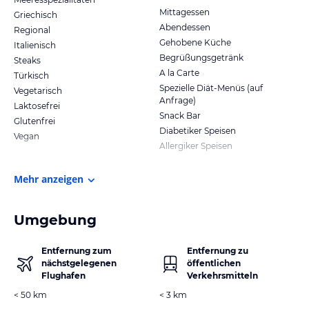
Mittagessen
Griechisch
Abendessen
Regional
Gehobene Küche
Italienisch
Begrüßungsgetränk
Steaks
A la Carte
Türkisch
Spezielle Diät-Menüs (auf
Vegetarisch
Anfrage)
Laktosefrei
Snack Bar
Glutenfrei
Diabetiker Speisen
Vegan
Allergiker Speisen
Mehr anzeigen
Umgebung
Entfernung zum
Entfernung zu
nächstgelegenen
öffentlichen
Flughafen
Verkehrsmitteln
< 50 km
< 3 km