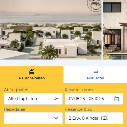
vom Hotelie
Pauschalreisen
Nur Hotel
Abflughafen
Reisezeitraum
Alle Flughäfen
07.08.26 - 05.10.26
Reisedauer
Reisende & Zi.
2 Erw, 0 Kinder, 1 Zi.