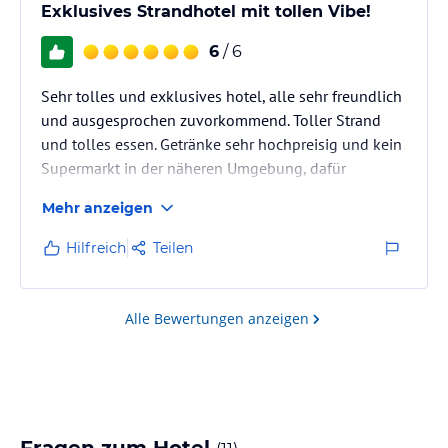
Exklusives Strandhotel mit tollen Vibe!
6
/ 6
Sehr tolles und exklusives hotel, alle sehr freundlich
und ausgesprochen zuvorkommend. Toller Strand
und tolles essen. Getränke sehr hochpreisig und kein
Supermarkt in der näheren Umgebung, dafür
absoluten Ruhe und Entspannung. Bett etwas zu hart
Mehr anzeigen
und Zimmer zu hellhörig.
Hilfreich
Teilen
Alle Bewertungen anzeigen
Fragen zum Hotel