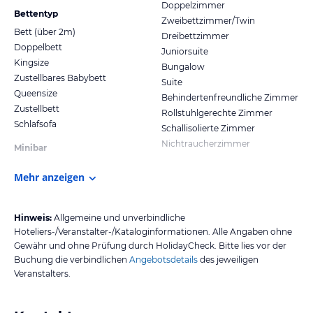
Doppelzimmer
Bettentyp
Zweibettzimmer/Twin
Bett (über 2m)
Dreibettzimmer
Doppelbett
Juniorsuite
Kingsize
Bungalow
Zustellbares Babybett
Suite
Queensize
Behindertenfreundliche Zimmer
Zustellbett
Rollstuhlgerechte Zimmer
Schlafsofa
Schallisolierte Zimmer
Nichtraucherzimmer
Minibar
Mehr anzeigen
Hinweis:
Allgemeine und unverbindliche
Hoteliers-/Veranstalter-/Kataloginformationen. Alle Angaben ohne
Gewähr und ohne Prüfung durch HolidayCheck. Bitte lies vor der
Buchung die verbindlichen
Angebotsdetails
des jeweiligen
Veranstalters.