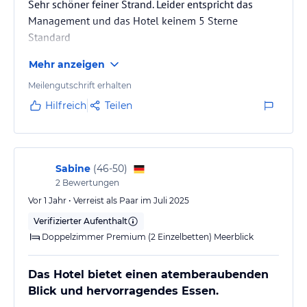
Sehr schöner feiner Strand. Leider entspricht das
über eine Regendusche, eine Minibar (gegen Aufpreis),
Management und das Hotel keinem 5 Sterne
kostenfreies WLAN, Klimaanlage, COCO-MAT-Matratzen, Bügeleisen
Standard
/ -brett, Kaffee- und Teezubehör (gegen Aufpreis) und WLAN-
Marshall Lautsprecher.
Mehr anzeigen
Hinweis:
Allgemeine und unverbindliche
Meilengutschrift erhalten
Hoteliers-/Veranstalter-/Kataloginformationen. Alle Angaben
Hilfreich
Teilen
ohne Gewähr und ohne Prüfung durch HolidayCheck. Bitte
lies vor der Buchung die verbindlichen
Angebotsdetails
des
jeweiligen Veranstalters.
Sabine
(
46-50
)
2
Bewertungen
Vor 1 Jahr • Verreist als Paar im Juli 2025
Verifizierter Aufenthalt
Doppelzimmer Premium (2 Einzelbetten) Meerblick
Das Hotel bietet einen atemberaubenden
Blick und hervorragendes Essen.