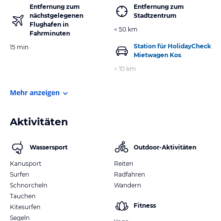
Entfernung zum
Entfernung zum
nächstgelegenen
Stadtzentrum
Flughafen in
< 50 km
Fahrminuten
Station für HolidayCheck
15 min
Mietwagen Kos
< 10 km
Mehr anzeigen
Aktivitäten
Wassersport
Outdoor-Aktivitäten
Kanusport
Reiten
Surfen
Radfahren
Schnorcheln
Wandern
Tauchen
Fitness
Kitesurfen
Segeln