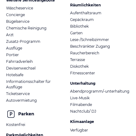
Weitere Serviceangebote
Räumlichkeiten
Wäscheservice
Aufenthaltsraum
Concierge
Gepäckraum
Bügelservice
Bibliothek
Chemische Reinigung
Garten
Arzt
Lese-/Schreibzimmer
Zusatz-Programm
Beschränkter Zugang
Ausflüge
Raucherbereich
Portier
Terrasse
Fahrradverleih
Diskothek
Devisenwechsel
Fitnesscenter
Hotelsafe
Informationsschalter für
Unterhaltung
Ausflüge
Abendprogramm/-unterhaltung
Ticketservice
Live-Musik
Autovermietung
Filmabende
Nachtclub/ DJ
Parken
Klimaanlage
Kostenfrei
Verfügbar
Parkmöglichkeiten