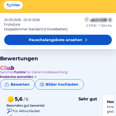
Filter
ab
3.028 €
25.09.2026 - 02.10.2026
Frühstück
2 ERW • 1 Woche
Doppelzimmer Standard (2 Einzelbetten)
Pauschalangebote
ansehen
Bewertungen
Sammle
Punkte
für Deine Hotelbewertung.
Kostenlos anmelden
Bewerten
Bilder hochladen
5,6
Sehr gut
/ 6
Hoch
Besonders gut bewertet:
Eine 
Für Aktivurlauber
gesta