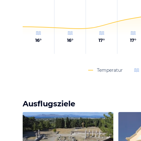
16
°
16
°
17
°
17
°
Temperatur
Ausflugsziele