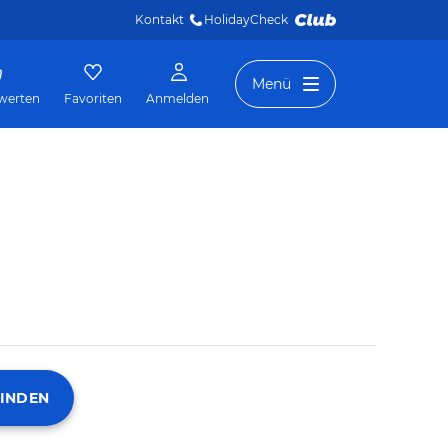
Kontakt
HolidayCheck 
Menü
werten
Favoriten
Anmelden