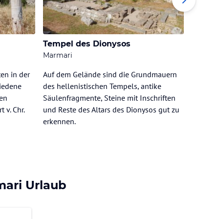
Tempel des Dionysos
Palazz
Marmari
Marmar
en in der
Auf dem Gelände sind die Grundmauern
In den 
hiedene
des hellenistischen Tempels, antike
Italiene
nen
Säulenfragmente, Steine mit Inschriften
einem P
 v. Chr.
und Reste des Altars des Dionysos gut zu
seinem Z
erkennen.
zeigt si
ari Urlaub