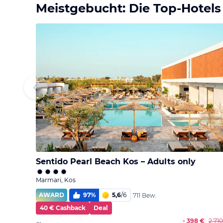
Meistgebucht: Die Top-Hotels
Sentido Pearl Beach Kos – Adults only
Marmari, Kos
AWARD
97
%
5,6
/
6
711 Bew.
40 € Cashback
Deal
- 398 €
2.71