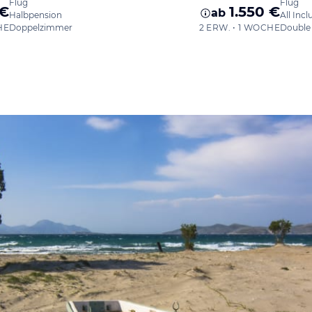
Flug
Flug
 €
1.550 €
ab
Halbpension
All Incl
HE
Doppelzimmer
2 ERW. • 1 WOCHE
Double