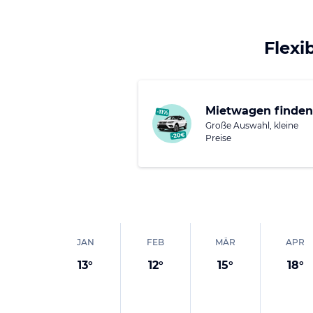
Der Ort ist nur 15 km 
erreichen sind. In Kos
Flexi
Platane, unter der ber
Mietwagen finden
Große Auswahl, kleine
Preise
JAN
FEB
MÄR
APR
13
°
12
°
15
°
18
°