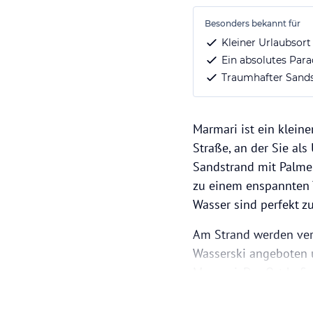
Besonders bekannt für
Kleiner Urlaubsort
Ein absolutes Para
Traumhafter Sands
Marmari ist ein klein
Straße, an der Sie als
Sandstrand mit Palme
zu einem enspannten T
Wasser sind perfekt 
Am Strand werden ver
Wasserski angeboten 
Marmari. Der Ort befi
beeindruckenden Lands
urigen Inselbar die “I