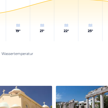
19
°
21
°
22
°
25
°
Wassertemperatur