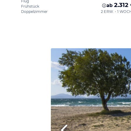
Flug
2.312
ab
Frühstück
Doppelzimmer
2 ERW. • 1 WOC