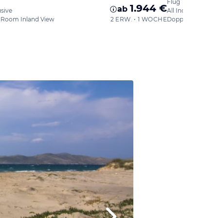
Flug
1.944 €
ab
usive
All Inclusive
 Room Inland View
2 ERW. • 1 WOCHE
Doppelzimmer