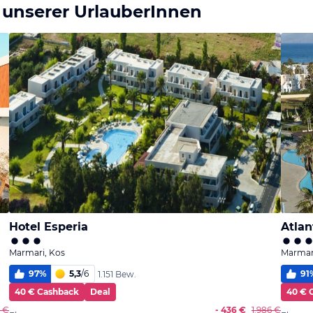
 unserer UrlauberInnen
Hotel Esperia
Atlan
Marmari, Kos
Marmar
97
%
5,3
/
6
91
1.151 Bew.
40 € Cashback
Deal
40 € 
0 €
- 436 €
1.986 €