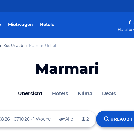
e
Mietwagen
Hotels
Hotel be
Kos Urlaub
Marmari Urlaub
Marmari
Übersicht
Hotels
Klima
Deals