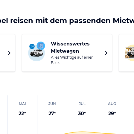
von Kos Stadt und 4 km von Pili entfernt, die für einen T
 Stadt gibt es etliche antike Sehenswürdigkeiten, leckeres
bel reisen mit dem passenden Mie
eits Hippokrates seine Schüler unterrichtet haben soll.
Wissenswertes
Mietwagen
Alles Wichtige auf einen
Blick
MAI
JUN
JUL
AUG
22
°
27
°
30
°
29
°