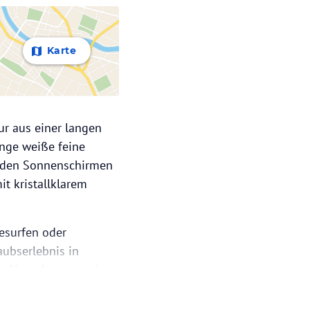
Karte
ur aus einer langen
lange weiße feine
enden Sonnenschirmen
t kristallklarem
esurfen oder
ubserlebnis in
cht. Umgeben von einer
eheimtipp. An der