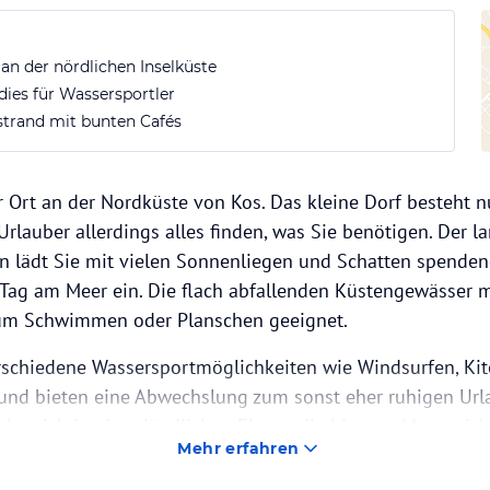
 an der nördlichen Inselküste
dies für Wassersportler
trand mit bunten Cafés
er Ort an der Nordküste von Kos. Das kleine Dorf besteht n
 Urlauber allerdings alles finden, was Sie benötigen. Der 
n lädt Sie mit vielen Sonnenliegen und Schatten spend
ag am Meer ein. Die flach abfallenden Küstengewässer mi
zum Schwimmen oder Planschen geeignet.
schiedene Wassersportmöglichkeiten wie Windsurfen, Kit
und bieten eine Abwechslung zum sonst eher ruhigen Urla
ndet sich in einer ländlichen Ebene, die bis zum Meer rei
Mehr erfahren
chaft ist Marmari Natur pur und unter Kitesurfern ein G
nsel“ kann bis in die Morgenstunden gefeiert werden.