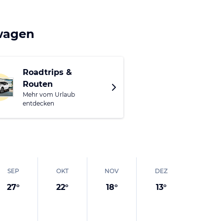
agesausflug gut zu
 Essen und eine uralte
twagen
Roadtrips &
Routen
Mehr vom Urlaub
entdecken
SEP
OKT
NOV
DEZ
27
°
22
°
18
°
13
°