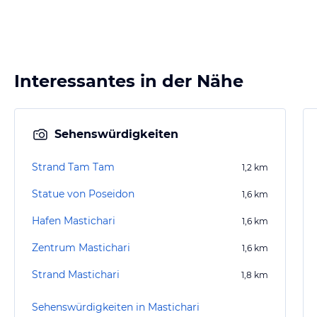
Interessantes in der Nähe
Sehenswürdigkeiten
Strand Tam Tam
1,2
km
Statue von Poseidon
1,6
km
Hafen Mastichari
1,6
km
Zentrum Mastichari
1,6
km
Strand Mastichari
1,8
km
Sehenswürdigkeiten in Mastichari