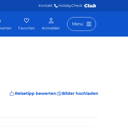
Kontakt
HolidayCheck 
Menü
werten
Favoriten
Anmelden
Reisetipp bewerten
Bilder hochladen