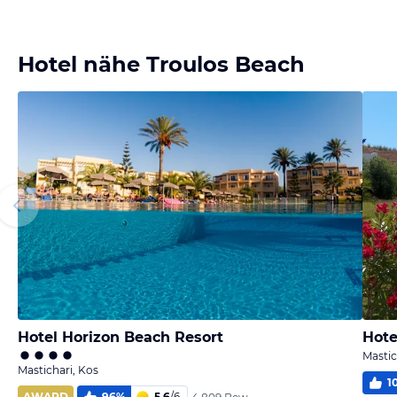
Bild
Bild
Bild
Bild
melden
melden
melden
melden
von Uli
von Christine
von Christine
von Christine
Hotel nähe Troulos Beach
Hotel Horizon Beach Resort
Hote
Mastic
Mastichari, Kos
1
AWARD
96
%
5,6
/
6