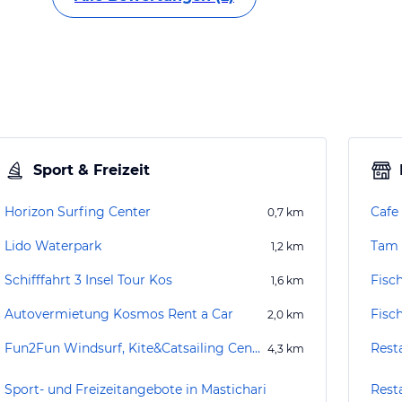
Sport & Freizeit
Horizon Surfing Center
Cafe
0,7
km
Lido Waterpark
Tam 
1,2
km
Schifffahrt 3 Insel Tour Kos
Fisc
1,6
km
Autovermietung Kosmos Rent a Car
2,0
km
Fun2Fun Windsurf, Kite&Catsailing Center
Rest
4,3
km
Sport- und Freizeitangebote in Mastichari
Rest