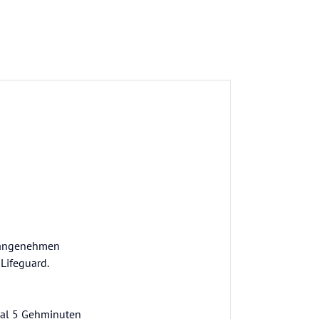
n angenehmen
Lifeguard.
imal 5 Gehminuten