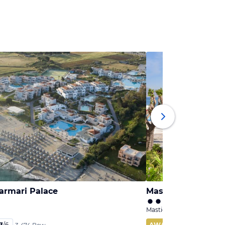
armari Palace
Mastichari Bay Ho
Mastichari, Kos
,3
/
6
AWARD
95
%