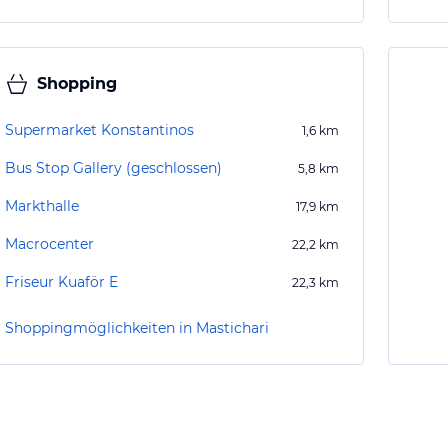
Shopping
Supermarket Konstantinos
1,6
km
Bus Stop Gallery (geschlossen)
5,8
km
Markthalle
17,9
km
Macrocenter
22,2
km
Friseur Kuaför E
22,3
km
Shoppingmöglichkeiten in Mastichari