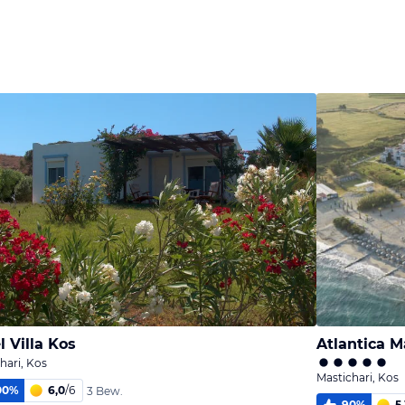
Bild
melden
von Brigitte
l Villa Kos
Atlantica M
hari, Kos
Mastichari, Kos
00
%
6,0
/
6
3 Bew.
90
%
5