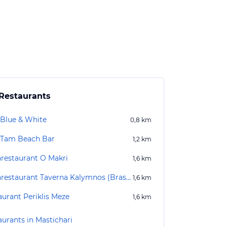
Restaurants
 Blue & White
0,8
km
Tam Beach Bar
1,2
km
hrestaurant O Makri
1,6
km
Fischrestaurant Taverna Kalymnos (Brasosca)
1,6
km
aurant Periklis Meze
1,6
km
aurants in Mastichari