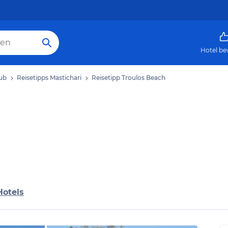
Hotel be
aub
Reisetipps Mastichari
Reisetipp Troulos Beach
Hotels