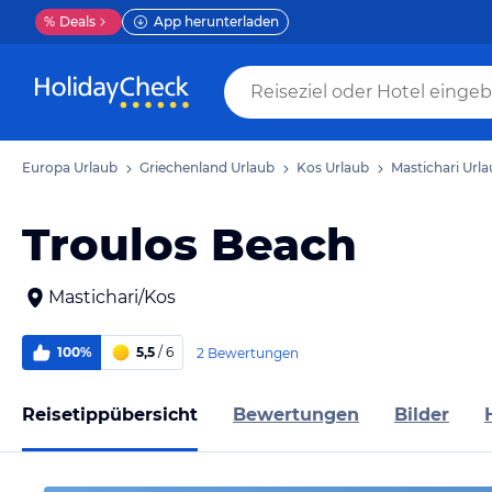
%
Deals
App herunterladen
Europa Urlaub
Griechenland Urlaub
Kos Urlaub
Mastichari Url
Troulos Beach
Mastichari/Kos
100%
5,5
/ 6
2 Bewertungen
Reisetippübersicht
Bewertungen
Bilder