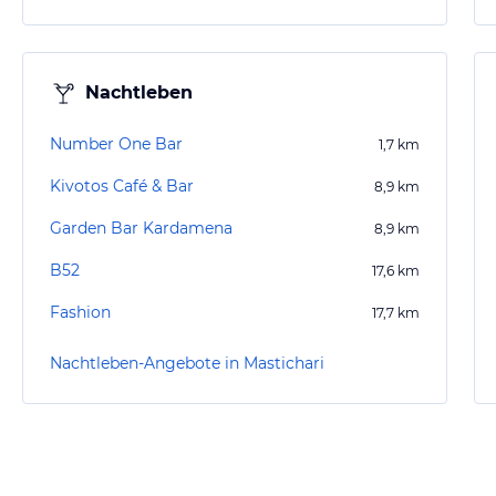
Nachtleben
Number One Bar
1,7
km
Kivotos Café & Bar
8,9
km
Garden Bar Kardamena
8,9
km
B52
17,6
km
Fashion
17,7
km
Nachtleben-Angebote in Mastichari