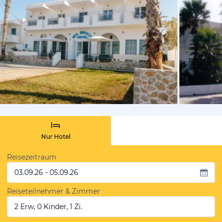
vom Hotelie
Nur Hotel
Reisezeitraum
03.09.26 - 05.09.26
Reiseteilnehmer & Zimmer
2 Erw, 0 Kinder, 1 Zi.