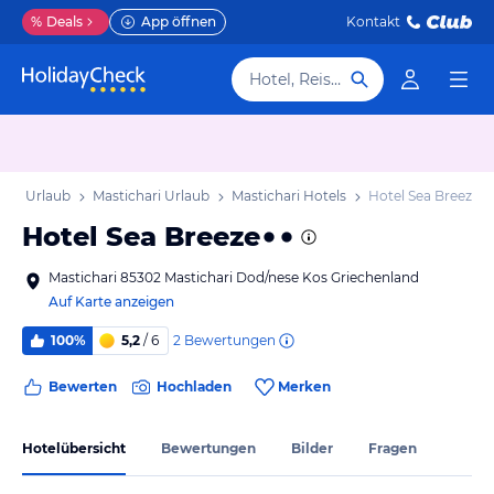
%
Deals
App öffnen
Kontakt
Hotel, Reiseziel
Kos Urlaub
Mastichari Urlaub
Mastichari Hotels
Hotel Sea Breeze
Hotel Sea Breeze
Mastichari 85302 Mastichari Dod/nese Kos Griechenland
Auf Karte anzeigen
2
Bewertungen
100%
5,2
/ 6
Bewerten
Hochladen
Merken
Hotelübersicht
Bewertungen
Bilder
Fragen