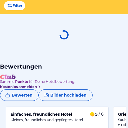
Filter
Bewertungen
Sammle
Punkte
für Deine Hotelbewertung.
Kostenlos anmelden
Bewerten
Bilder hochladen
Einfaches, freundliches Hotel
5
/ 6
Grie
Kleines, freundliches und gepflegtes Hotel.
Saube
zu üb