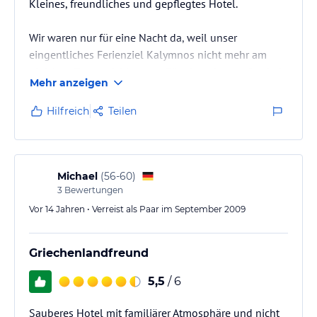
Kleines, freundliches und gepflegtes Hotel.
Wir waren nur für eine Nacht da, weil unser
eingentliches Ferienziel Kalymnos nicht mehr am
gleichen Tag erreichbar war. Für einen Kurzaufenthalt
Mehr anzeigen
ein sehr empfehlenswertes Hotel. Das Hotel eignet
sich sicher auch für längere Aufenthalte. Jedoch
Hilfreich
Teilen
würde uns persönlich der Ort Mastichari zu wenig
bieten. Wer aber Strandferien möchte, fühlt sich
sicherlich wohl, denn der Strand ist wirklich gross
und gepflegt.
Michael
(
56-60
)
3
Bewertungen
Vor 14 Jahren • Verreist als Paar im September 2009
Griechenlandfreund
5,5
/ 6
Sauberes Hotel mit familiärer Atmosphäre und nicht