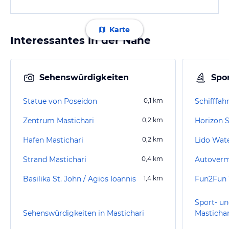
Karte
Interessantes in der Nähe
Sehenswürdigkeiten
Spor
Statue von Poseidon
0,1
km
Schifffahr
Zentrum Mastichari
0,2
km
Horizon S
Hafen Mastichari
0,2
km
Lido Wat
Strand Mastichari
0,4
km
Basilika St. John / Agios Ioannis
1,4
km
Sport- un
Sehenswürdigkeiten in Mastichari
Mastichar