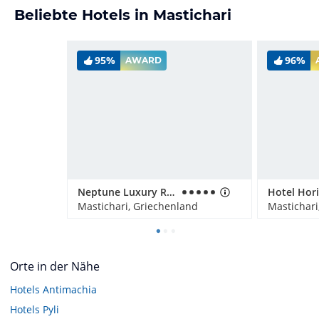
Beliebte Hotels in Mastichari
95%
96%
AWARD
Neptune Luxury Resort
Mastichari, Griechenland
Mastichari
Orte in der Nähe
Hotels
Antimachia
Hotels
Pyli