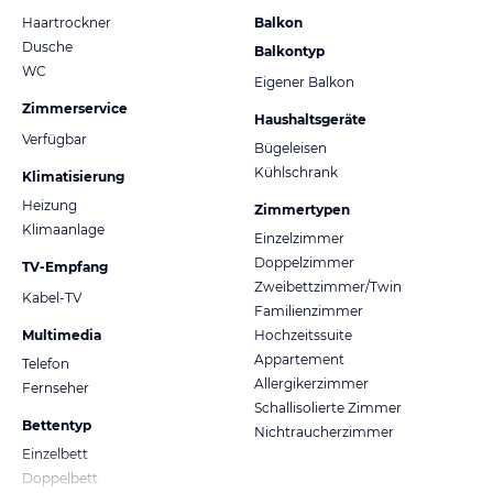
Haartrockner
Balkon
Dusche
Balkontyp
WC
Eigener Balkon
Zimmerservice
Haushaltsgeräte
Verfügbar
Bügeleisen
Kühlschrank
Klimatisierung
Heizung
Zimmertypen
Klimaanlage
Einzelzimmer
Doppelzimmer
TV-Empfang
Zweibettzimmer/Twin
Kabel-TV
Familienzimmer
Multimedia
Hochzeitssuite
Appartement
Telefon
Allergikerzimmer
Fernseher
Schallisolierte Zimmer
Bettentyp
Nichtraucherzimmer
Einzelbett
Doppelbett