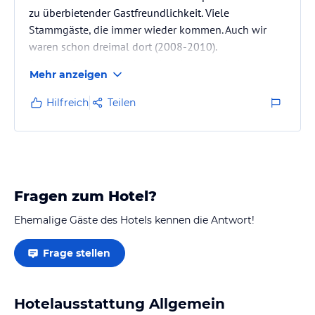
zu überbietender Gastfreundlichkeit. Viele
Stammgäste, die immer wieder kommen. Auch wir
waren schon dreimal dort (2008-2010).
Schöner Strand und viele einladende typische
Mehr anzeigen
griechische
Tavernen in unmittelbarer Nähe.
Hilfreich
Teilen
Fragen zum Hotel?
Ehemalige Gäste des Hotels kennen die Antwort!
Frage stellen
Hotelausstattung Allgemein