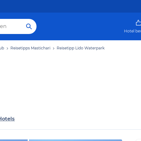
Hotel be
aub
Reisetipps Mastichari
Reisetipp Lido Waterpark
Hotels