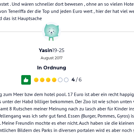
ostet . Und wären schneller dort bewesen , ohne an so vielen Hote
 Teneriffa der die Top und jeden Euro wert , hier der hat viel wen
d das ist Hauptsache
Yasin
19-25
August 2017
In Ordnung
4
/ 6
 zum Meer bzw dem hotel pool. 17 Euro ist aber ein recht happige
es unter der Habd billiger bekommen. Der Zoo ist wie schon unte
esamt 8 Rutschen meiner Meinung nach zu lasch aber für Kinder in
Wellengang was ich sehr gut fand. Essen (Burger, Pommes, Gyros) is
Meine Freundin mochte es eher nicht. Auch haben sie die kleinen 
tlichen Bildern des Parks in diversen portalen wird es aber noch s