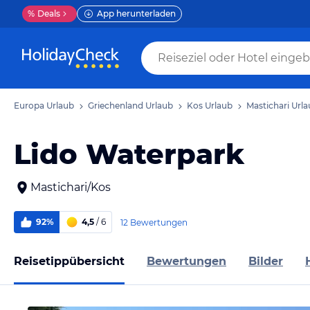
%
Deals
App herunterladen
Europa Urlaub
Griechenland Urlaub
Kos Urlaub
Mastichari Url
Lido Waterpark
Mastichari/Kos
92%
4,5
/ 6
12 Bewertungen
Reisetippübersicht
Bewertungen
Bilder