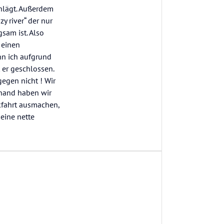
hlägt. Außerdem
y river“ der nur
sam ist. Also
 einen
nn ich aufgrund
 er geschlossen.
gegen nicht ! Wir
rhand haben wir
ckfahrt ausmachen,
eine nette