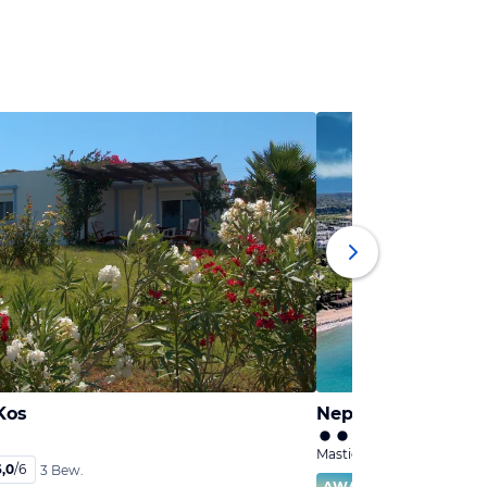
 Kos
Neptune Luxury R
Mastichari, Kos
6,0
/
6
3 Bew.
AWARD
95
%