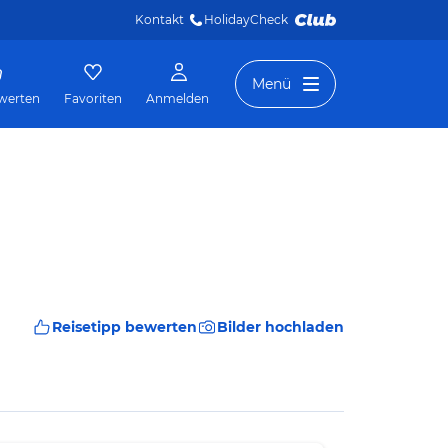
Kontakt
HolidayCheck 
Menü
werten
Favoriten
Anmelden
Reisetipp bewerten
Bilder hochladen