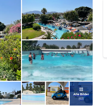
Bild melden
von Marcel
Bild melden
von Saskia
Alle Bilder
(
63
)