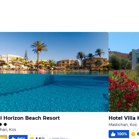
Bild
Bild
Bild
melden
melden
melden
von Yvonne
von Yvonne
von Yvonne
l Horizon Beach Resort
Hotel Villa
Mastichari, Kos
hari, Kos
100
%
RD
96
%
5,6
/
6