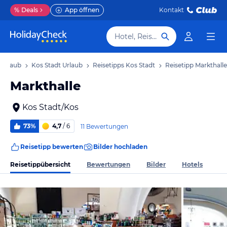
%
Deals
App öffnen
Kontakt
Hotel, Reiseziel
 Urlaub
Kos Stadt Urlaub
Reisetipps Kos Stadt
Reisetipp Markthalle
Markthalle
Kos Stadt/Kos
73%
4,7
/ 6
11 Bewertungen
Reisetipp bewerten
Bilder hochladen
Reisetippübersicht
Bewertungen
Bilder
Hotels