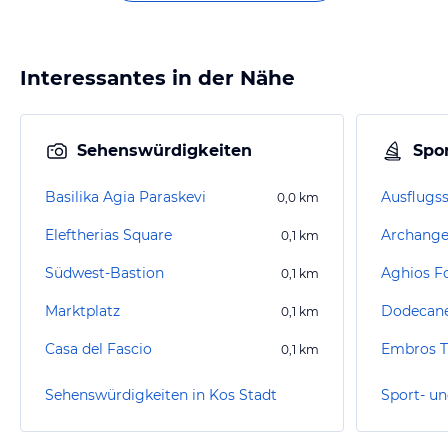
Interessantes in der Nähe
Sehenswürdigkeiten
Spor
Basilika Agia Paraskevi
Ausflugss
0,0
km
Eleftherias Square
Archangel
0,1
km
Südwest-Bastion
Aghios F
0,1
km
Marktplatz
Dodecane
0,1
km
Casa del Fascio
Embros 
0,1
km
Sehenswürdigkeiten in Kos Stadt