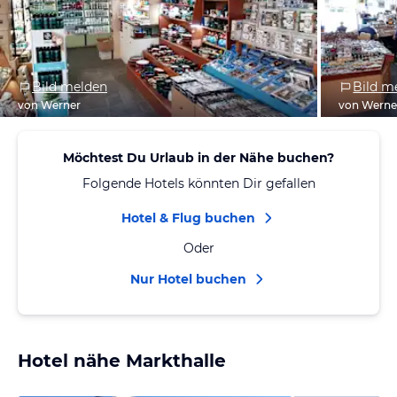
Bild melden
Bild m
von Werner
von Werne
Möchtest Du Urlaub in der Nähe buchen?
Folgende Hotels könnten Dir gefallen
Hotel & Flug buchen
Oder
Nur Hotel buchen
Hotel nähe Markthalle