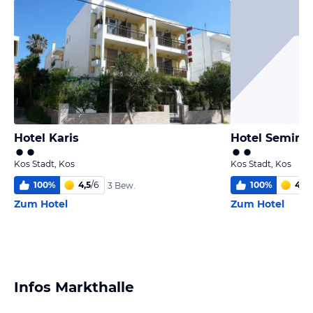
Hotel Karis
Hotel Semira
Kos Stadt, Kos
Kos Stadt, Kos
100
%
4,5
/
6
100
%
4,8
/
3 Bew.
Zum Hotel
Zum Hotel
Infos Markthalle