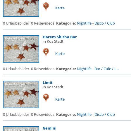
Karte
0 Urlaubsbilder
0 Reisevideos
Kategorie:
Nightlife
-
Disco / Club
Harem Shisha Bar
in Kos Stadt
Karte
0 Urlaubsbilder
0 Reisevideos
Kategorie:
Nightlife
-
Bar / Cafe / L...
Limit
in Kos Stadt
Karte
0 Urlaubsbilder
0 Reisevideos
Kategorie:
Nightlife
-
Disco / Club
Gemini