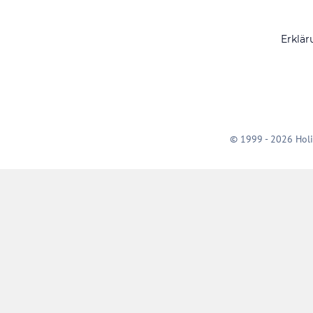
Erklär
© 1999 - 2026 Holi