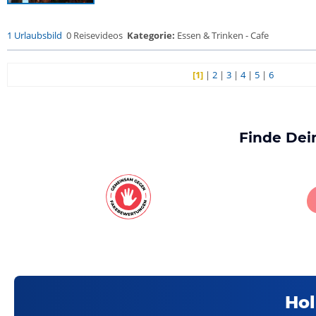
1 Urlaubsbild
0 Reisevideos
Kategorie:
Essen & Trinken - Cafe
[1]
|
2
|
3
|
4
|
5
|
6
Finde Dei
Hol