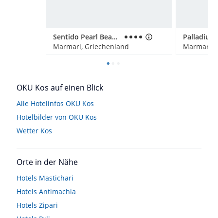
Sentido Pearl Beach Kos – Adults only
Palladium
Marmari, Griechenland
Marmari, 
OKU Kos auf einen Blick
Alle Hotelinfos OKU Kos
Hotelbilder von OKU Kos
Wetter Kos
Orte in der Nähe
Hotels
Mastichari
Hotels
Antimachia
Hotels
Zipari