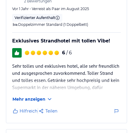
2
Bewertungen
Vor 1 Jahr • Verreist als Paar im August 2025
Verifizierter Aufenthalt
Doppelzimmer Standard (1 Doppelbett)
Exklusives Strandhotel mit tollen Vibe!
6
/ 6
Sehr tolles und exklusives hotel, alle sehr freundlich
und ausgesprochen zuvorkommend. Toller Strand
und tolles essen. Getränke sehr hochpreisig und kein
Supermarkt in der näheren Umgebung, dafür
absoluten Ruhe und Entspannung. Bett etwas zu hart
Mehr anzeigen
und Zimmer zu hellhörig.
Hilfreich
Teilen