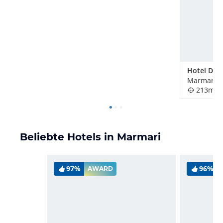
Marmari, 
213m
Beliebte Hotels in Marmari
97%
96%
AWARD