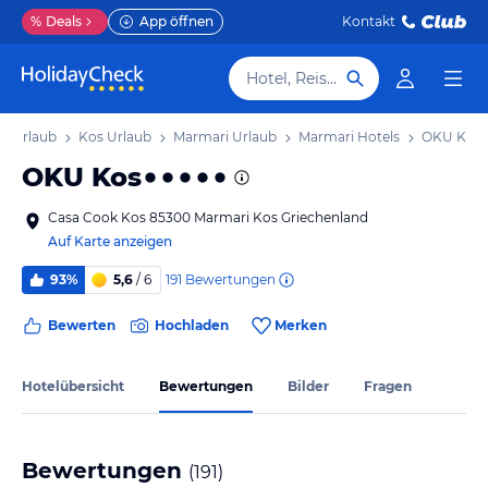
%
Deals
App öffnen
Kontakt
Hotel, Reiseziel
d Urlaub
Kos Urlaub
Marmari Urlaub
Marmari Hotels
OKU Kos
OKU Kos
Casa Cook Kos 85300 Marmari Kos Griechenland
Auf Karte anzeigen
191
Bewertungen
93%
5,6
/ 6
Bewerten
Hochladen
Merken
Hotelübersicht
Bewertungen
Bilder
Fragen
Bewertungen
(
191
)