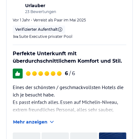
Urlauber
23
Bewertungen
Vor 1 Jahr • Verreist als Paar im Mai 2025
Verifizierter Aufenthalt
Suite Executive privater Pool
Perfekte Unterkunft mit
überdurchschnittlichem Komfort und Stil.
6
/ 6
Eines der schönsten / geschmackvollsten Hotels die
ich je besucht habe.
Es passt einfach alles. Essen auf Michelin-Niveau,
extrem freundliches Personal, alles sehr sauber,
gepflegt und aus unserer Sicht sehr geschmackvoll
Mehr anzeigen
eingerichtet.
Nicht gerade günstig, aber das Geld wert.