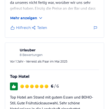
da unseres nicht fertig war, worüber wir uns sehr
gefreut haben. Einzig die Preise an der Bar und dass
man für das Wellness Angebot extra zahlen muss,
Mehr anzeigen
wirken ein bisschen wie Abzocke. Und das Publikum
des Hotels hält sehr viel von sich selbst. Man muss
Hilfreich
Teilen
sich davon etwas abgrenzen, dann kann man es sehr
genießen :).
Urlauber
8
Bewertungen
Vor 1 Jahr • Verreist als Paar im Mai 2025
Top Hotel
6
/ 6
Top Hotel am Strand mit gutem Essen und BOHO-
Stil. Gute Frühstücksauswahl. Sehr schöne
Hotelanlage in die Landschaft eingebettet.